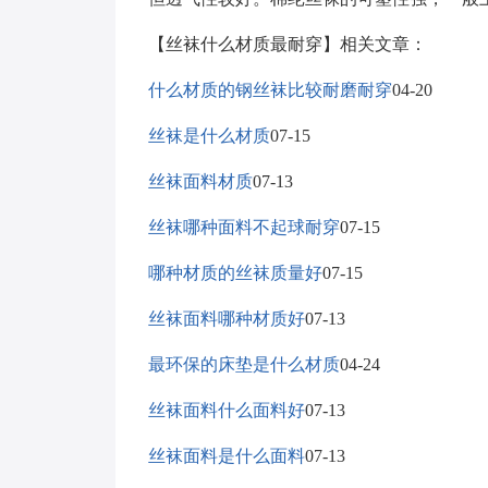
【丝袜什么材质最耐穿】相关文章：
什么材质的钢丝袜比较耐磨耐穿
04-20
丝袜是什么材质
07-15
丝袜面料材质
07-13
丝袜哪种面料不起球耐穿
07-15
哪种材质的丝袜质量好
07-15
丝袜面料哪种材质好
07-13
最环保的床垫是什么材质
04-24
丝袜面料什么面料好
07-13
丝袜面料是什么面料
07-13