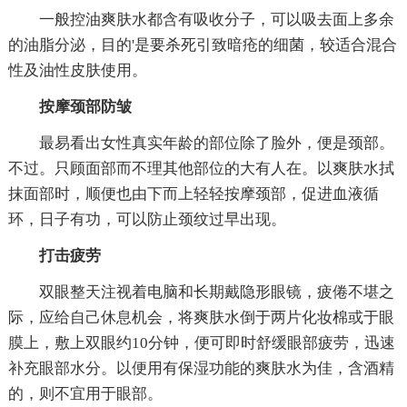
一般控油爽肤水都含有吸收分子，可以吸去面上多余
的油脂分泌，目的'是要杀死引致暗疮的细菌，较适合混合
性及油性皮肤使用。
按摩颈部防皱
最易看出女性真实年龄的部位除了脸外，便是颈部。
不过。只顾面部而不理其他部位的大有人在。以爽肤水拭
抹面部时，顺便也由下而上轻轻按摩颈部，促进血液循
环，日子有功，可以防止颈纹过早出现。
打击疲劳
双眼整天注视着电脑和长期戴隐形眼镜，疲倦不堪之
际，应给自己休息机会，将爽肤水倒于两片化妆棉或于眼
膜上，敷上双眼约10分钟，便可即时舒缓眼部疲劳，迅速
补充眼部水分。以便用有保湿功能的爽肤水为佳，含酒精
的，则不宜用于眼部。