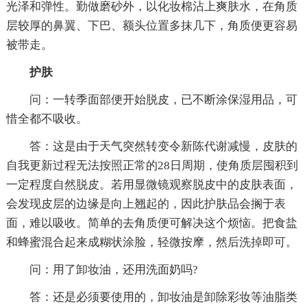
光泽和弹性。勤做磨砂外，以化妆棉沾上爽肤水，在角质
层较厚的鼻翼、下巴、额头位置多抹几下，角质便更容易
被带走。
护肤
问：一转季面部便开始脱皮，已不断涂保湿用品，可
惜全都不吸收。
答：这是由于天气突然转变令新陈代谢减慢，皮肤的
自我更新过程无法按照正常的28日周期，使角质层囤积到
一定程度自然脱皮。若用显微镜观察脱皮中的皮肤表面，
会发现皮层的边缘是向上翘起的，因此护肤品会搁于表
面，难以吸收。简单的去角质便可解决这个烦恼。把食盐
和蜂蜜混合起来成糊状涂脸，轻微按摩，然后洗掉即可。
问：用了卸妆油，还用洗面奶吗?
答：还是必须要使用的，卸妆油是卸除彩妆等油脂类