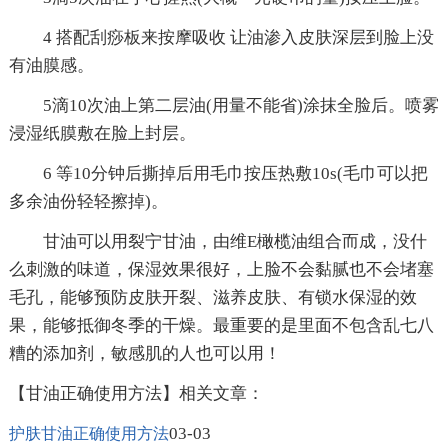
4 搭配刮痧板来按摩吸收 让油渗入皮肤深层到脸上没
有油膜感。
5滴10次油上第二层油(用量不能省)涂抹全脸后。喷雾
浸湿纸膜敷在脸上封层。
6 等10分钟后撕掉后用毛巾按压热敷10s(毛巾可以把
多余油份轻轻擦掉)。
甘油可以用裂宁甘油，由维E橄榄油组合而成，没什
么刺激的味道，保湿效果很好，上脸不会黏腻也不会堵塞
毛孔，能够预防皮肤开裂、滋养皮肤、有锁水保湿的效
果，能够抵御冬季的干燥。最重要的是里面不包含乱七八
糟的添加剂，敏感肌的人也可以用！
【甘油正确使用方法】相关文章：
03-03
护肤甘油正确使用方法