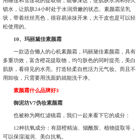
用睡莲和雪莲花的提取物，能够深达，使肌肤水润和持久
锁水，让肌肤24小时处于水润滑嫩的状态。素颜霜呈乳
状，带着丝丝亮色，很容易涂抹开来，大干皮也是可以轻
松使用的。
10、玛丽黛佳素颜霜
一款适合懒人的心机素颜霜，玛丽黛佳素颜霜，具有
多重功效，富含橙花提取物，均匀肤色的同时提亮，美白
肌肤，看得见的水亮。打造轻柔自然活力元气妆。而且不
用卸妆，只需要用洗面奶就能洗干净。
素颜霜什么品牌好3
御泥坊V7伪妆素颜霜
也被称为网红滤镜霜，我们一起来看下它的成分：
12种抗氧成分：有甜橙精油、烟酰胺、植物提取等，
可以保湿滋润、美白抗氧。