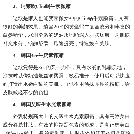
2、珂莱欧Clio蜗牛素颜霜
这款是懒人也能变素颜女神的Clio蜗牛素颜霜，具有
很好的美颜效果。蕴含20％的黄金蜗牛复合成分和丰富的
白参精华，水润滑嫩的奶油质地能深入肌肤底层，为肌肤
补充水分，镇静舒缓，迅速提亮，缔造焕白美肤。
3、韩国3ce牛奶素颜霜
这款觉得是3ce的又一力作，具有水润的乳霜质地，
涂抹时就像奶油般丝润柔滑，极易推开，使用后可以快速
的打造出水嫩白皙的美肌，再也不用涂抹厚厚的粉底，给
皮肤减轻不少的负担。
4、韩国艾医生水光素颜霜
外观特别高大上的艾医生水光素颜霜，具有高效美白
成分谷胱甘肽，有效的抑制黑色素的形成，是真正集美白
+保湿+抗皱于一身的素颜霜。同时不添加任何香料及矿物