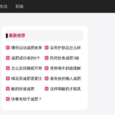
生活
职场
最新推荐
哪些运动减肥效果
朵而护肤品怎么样
比较好
减肥成功者的8个
子
民间饮食减肥3秘
经验
怎么安排睡眠可帮
方
胃疼喝牛奶能缓解
助减肥
喝花茶减肥需要注
吗？
最有效的懒人减肥
意哪些事项
酸奶快速减肥
法 七招快速瘦身
这样喝酸奶才能真
快餐有助于减肥？
正减肥
常见的减肥误区有