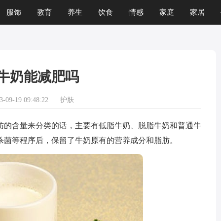
服饰
教育
养生
饮食
情感
家庭
家居
运程
生肖
游戏
牛奶能减肥吗
09-19 09:48:22
护肤
的含量来分类的话，主要有低脂牛奶、脱脂牛奶和普通牛
杀菌等程序后，保留了牛奶原有的营养成分和脂肪。