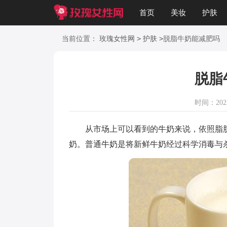
首页
美妆
护肤
美文
知识
起名
>
>
当前位置：
玫瑰女性网
护肤
脱脂牛奶能减肥吗
脱脂
时间：2023-
从市场上可以看到的牛奶来说，依照脂肪
奶。普通牛奶是将新鲜牛奶经过科学消毒与