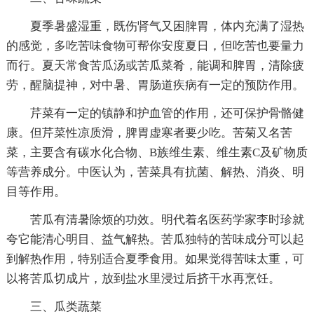
夏季暑盛湿重，既伤肾气又困脾胃，体内充满了湿热
的感觉，多吃苦味食物可帮你安度夏日，但吃苦也要量力
而行。夏天常食苦瓜汤或苦瓜菜肴，能调和脾胃，清除疲
劳，醒脑提神，对中暑、胃肠道疾病有一定的预防作用。
芹菜有一定的镇静和护血管的作用，还可保护骨骼健
康。但芹菜性凉质滑，脾胃虚寒者要少吃。苦菊又名苦
菜，主要含有碳水化合物、B族维生素、维生素C及矿物质
等营养成分。中医认为，苦菜具有抗菌、解热、消炎、明
目等作用。
苦瓜有清暑除烦的功效。明代着名医药学家李时珍就
夸它能清心明目、益气解热。苦瓜独特的苦味成分可以起
到解热作用，特别适合夏季食用。如果觉得苦味太重，可
以将苦瓜切成片，放到盐水里浸过后挤干水再烹饪。
三、瓜类蔬菜