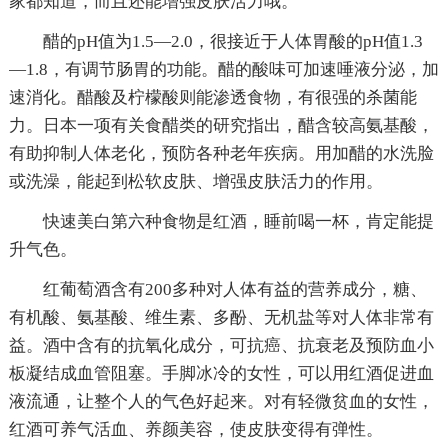
家都知道，而且还能增强皮肤活力哦。
醋的pH值为1.5—2.0，很接近于人体胃酸的pH值1.3
—1.8，有调节肠胃的功能。醋的酸味可加速唾液分泌，加
速消化。醋酸及柠檬酸则能渗透食物，有很强的杀菌能
力。日本一项有关食醋类的研究指出，醋含较高氨基酸，
有助抑制人体老化，预防各种老年疾病。用加醋的水洗脸
或洗澡，能起到松软皮肤、增强皮肤活力的作用。
快速美白第六种食物是红酒，睡前喝一杯，肯定能提
升气色。
红葡萄酒含有200多种对人体有益的营养成分，糖、
有机酸、氨基酸、维生素、多酚、无机盐等对人体非常有
益。酒中含有的抗氧化成分，可抗癌、抗衰老及预防血小
板凝结成血管阻塞。手脚冰冷的女性，可以用红酒促进血
液流通，让整个人的气色好起来。对有轻微贫血的女性，
红酒可养气活血、养颜美容，使皮肤变得有弹性。