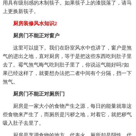
用具有级别感的木制筷子。如果筷子上的漆脱落了，请马
上更换新筷子。
厨房装修风水知识2
厨房门不能正对窗户
这里可以提下。我们在卧室风水中也讲了，窗户是煞
气的进出之地，直对厨房，等于是把这些东西吃到肚子里
去了。霉气煞气晦气吃到肚子里了，你说运气能好吗?如
果已经这样了，就要想办法把二者中间有个分隔，挡一下
煞气。
厨房门不能正对厕所门
厨房是一家大小的食物产生之源，每日的能量就靠这
些食物来产生了，而厕所是污秽之地，对着它，就把秽气
吸入肚子去里了。
厨房是烹调食物的地方，代表火，厕所却是阴性，代