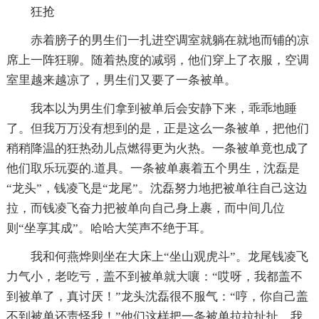
狂抢
赤着膀子的男生们一扎进空调室就躺在就地而铺的凉
席上一阵狂聊。随着热度的减弱，他们穿上了衣服，空调
室里越来越凉了，男生们又要了一条被单。
我本以为男生们拿到被单后会安静下来，乖乖地睡
了。但我万万没有想到的是，正是这么一条被单，把他们
稍稍降温的狂热劲儿点燃得更为火热。一条被单竟也成了
他们取乐玩耍的.道具。一条被单裹着五个男生，沈磊是
“龙头”，钱凌飞是“龙尾”。沈磊努力地把被单往自己这边
拉，而钱凌飞奋力把被单向自己身上裹，而中间几位
则“坐享其成”。哈哈大笑声不绝于耳。
我和何燕烨则坐在大床上“坐山观虎斗”。龙尾钱凌飞
力气小，老吃亏，盖不到被单就大嚷：“哎呀，我都盖不
到被单了，真讨厌！”龙头沈磊很不服气：“哼，你自己盖
不到被单还责怪我！”他们这样把一条被单拉拉扯扯，我