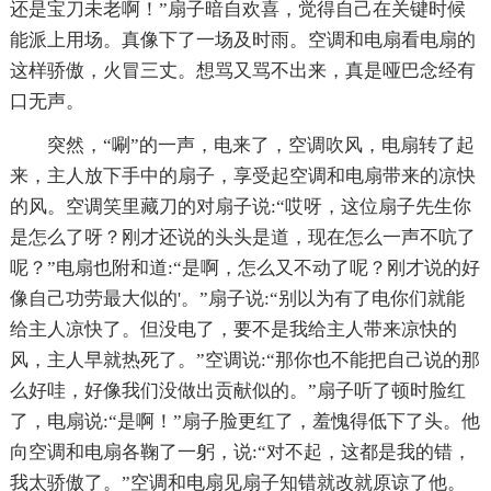
还是宝刀未老啊！”扇子暗自欢喜，觉得自己在关键时候
能派上用场。真像下了一场及时雨。空调和电扇看电扇的
这样骄傲，火冒三丈。想骂又骂不出来，真是哑巴念经有
口无声。
突然，“唰”的一声，电来了，空调吹风，电扇转了起
来，主人放下手中的扇子，享受起空调和电扇带来的凉快
的风。空调笑里藏刀的对扇子说:“哎呀，这位扇子先生你
是怎么了呀？刚才还说的头头是道，现在怎么一声不吭了
呢？”电扇也附和道:“是啊，怎么又不动了呢？刚才说的好
像自己功劳最大似的'。”扇子说:“别以为有了电你们就能
给主人凉快了。但没电了，要不是我给主人带来凉快的
风，主人早就热死了。”空调说:“那你也不能把自己说的那
么好哇，好像我们没做出贡献似的。”扇子听了顿时脸红
了，电扇说:“是啊！”扇子脸更红了，羞愧得低下了头。他
向空调和电扇各鞠了一躬，说:“对不起，这都是我的错，
我太骄傲了。”空调和电扇见扇子知错就改就原谅了他。