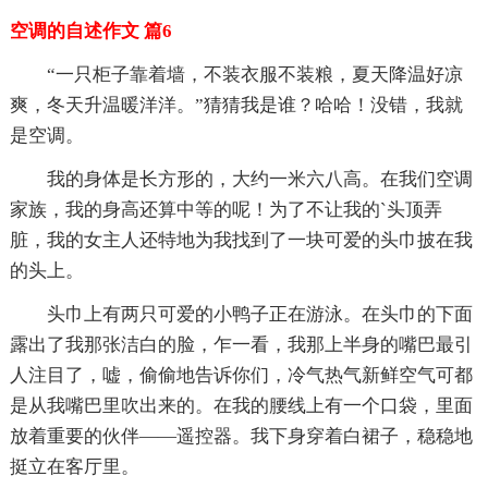
空调的自述作文 篇6
“一只柜子靠着墙，不装衣服不装粮，夏天降温好凉
爽，冬天升温暖洋洋。”猜猜我是谁？哈哈！没错，我就
是空调。
我的身体是长方形的，大约一米六八高。在我们空调
家族，我的身高还算中等的呢！为了不让我的`头顶弄
脏，我的女主人还特地为我找到了一块可爱的头巾披在我
的头上。
头巾上有两只可爱的小鸭子正在游泳。在头巾的下面
露出了我那张洁白的脸，乍一看，我那上半身的嘴巴最引
人注目了，嘘，偷偷地告诉你们，冷气热气新鲜空气可都
是从我嘴巴里吹出来的。在我的腰线上有一个口袋，里面
放着重要的伙伴——遥控器。我下身穿着白裙子，稳稳地
挺立在客厅里。