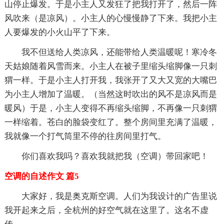
山停止爆发。于是小主人又发狂了把我打开了，然后一阵
风吹来（是凉风）。小主人的心慢慢静了下来。我把小主
人要爆发的小火山平了下来。
我不但送给人类凉风，还能带给人类温暖呢！寒冷冬
天姑娘随着风雪而来。小主人在被子里缩头缩脚像一只刺
猬一样。于是小主人打开我，我张开了又大又宽的大嘴巴
为小主人增加了温暖。（当然这时吹出的风不是凉风而是
暖风）于是，小主人变得不再缩头缩脚，不再像一只刺猬
一样缩着。苍白的脸袋变红了。整个房间里充满了温暖，
我就像一个打气筒里不停的往房间里打气。
你们喜欢我吗？喜欢我就把我（空调）带回家吧！
空调的自述作文 篇5
大家好，我是奥克斯空调。人们为我设计的广告里说
我开起来之后，全杭州的好空气就在这里了。这名不虚