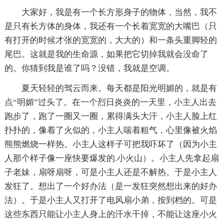
大家好，我是有一个长方形身子的物体，当然，我不
是只有长方体的身体，我还有一个长着宽宽的大嘴巴（只
有打开的时候才张的宽宽的，大大的）和一条头重脚轻的
尾巴。这就是我的生命源，如果把它切掉我就会没命了
的。你猜到我是谁了吗？没错，我就是空调。
夏天轻轻的驾云而来。每天都是阳光明媚的，就是有
点“明媚”过头了。在一个烈日炎炎的一天里，小主人出去
跑步了，跑了一圈又一圈，累得满头大汗，小主人脸上红
扑扑的，像着了火似的，小主人喘着粗气，心里像被火焰
熊熊燃烧一样热。小主人这样子可把我吓坏了（因为小主
人那个样子像一座快要爆发的.小火山）。小主人先拿起扇
子老妹，扇呀扇呀，可是小主人还是不解热。于是小主人
发狂了。想出了一个好办法（是一发狂突然想出来的好办
法）。于是小主人又打开了电风扇小弟，按到档的。可是
这些东西只能让小主人身上的汗水干掉，不能让这座小火