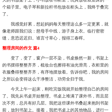
大的书放架子上，小书放在书柜里，玩具放在双层床的'一
个箱子里。电子琴和新拉杆书包放在柜头上，我终于叠完
了。
我感觉好累，想起妈妈每天整理这么多一定更累，就
像老师跟我们说：慈母手中线，游子身上衣。临行密密
缝，意恐迟迟归。谁言寸草心，报得三春晖。
整理房间的作文 篇4
变了，变了，窗户一层不染，书桌焕然一新，书架上
的书摆得整整齐齐，梳妆台也擦得有油光滑亮，衣柜里的
衣服叠得整整齐齐，有序地摆放着。告诉你吧，我的房间
之所以会变得这么干净整洁，功劳全归于我。
今天上午一起床，刚吃完饭我就开始整理自己的房间
了。我先从书桌开始整理。书桌上堆满了课外书，而且层
次不穷，总共有好几层。我把这些课外书叠起来抱到书架
前，放到书架上。接着，我把书桌上的其他物品，进行一