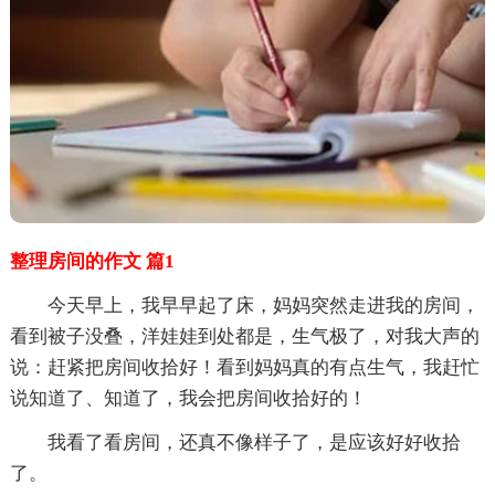
整理房间的作文 篇1
今天早上，我早早起了床，妈妈突然走进我的房间，
看到被子没叠，洋娃娃到处都是，生气极了，对我大声的
说：赶紧把房间收拾好！看到妈妈真的有点生气，我赶忙
说知道了、知道了，我会把房间收拾好的！
我看了看房间，还真不像样子了，是应该好好收拾
了。