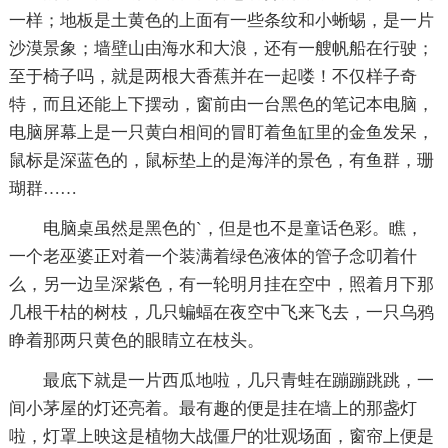
一样；地板是土黄色的上面有一些条纹和小蜥蜴，是一片
沙漠景象；墙壁山由海水和大浪，还有一艘帆船在行驶；
至于椅子吗，就是两根大香蕉并在一起喽！不仅样子奇
特，而且还能上下摆动，窗前由一台黑色的笔记本电脑，
电脑屏幕上是一只黄白相间的冒盯着鱼缸里的金鱼发呆，
鼠标是深蓝色的，鼠标垫上的是海洋的景色，有鱼群，珊
瑚群……
电脑桌虽然是黑色的`，但是也不是童话色彩。瞧，
一个老巫婆正对着一个装满着绿色液体的管子念叨着什
么，另一边呈深紫色，有一轮明月挂在空中，照着月下那
几根干枯的树枝，几只蝙蝠在夜空中飞来飞去，一只乌鸦
睁着那两只黄色的眼睛立在枝头。
最底下就是一片西瓜地啦，几只青蛙在蹦蹦跳跳，一
间小茅屋的灯还亮着。最有趣的便是挂在墙上的那盏灯
啦，灯罩上映这是植物大战僵尸的壮观场面，窗帘上便是