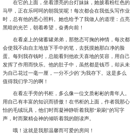
在它的上面，坐着漂亮的台灯妹妹，她披着粉红色的
马甲，正在乐呵呵的朝我笑呢！每次都会在我低头写作业
时，总有他的悉心照料。她也给予了我做人的道理：点亮
黑暗的光芒，朝着希望，奋勇向前！
在看桌上的储蓄罐弟弟，那憨态可掬的神情，每次都
会使我不由自主地放下手中的笔，去抚摸她那白净的脸
蛋。每到我存钱时，总能看到他欢天喜地的笑容，用自己
发挥了作用而快乐。他的肚子中，虽然都是钱币，却从未
为自己花过一毫一厘，一分不少的`为我存下。这是多么
值得我们学习的啊！
在看左手旁的书柜，多么像一位文质彬彬的青年人。
用自己有丰富的知识而骄傲！在书柜的上面，作者我那心
怡的毛绒玩具，他们时而凝神静听着我那“刷刷”的写字
声，时而聚精会神的倾听着我的朗读声。
哦！这就是我那温馨而可爱的房间！