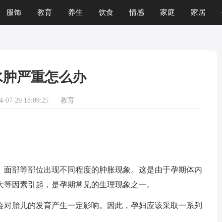
服饰
教育
养生
饮食
情感
家庭
家居
运程
生肖
游戏
水肿严重怎么办
07-29 18:09:25
教育
面部等部位出现不同程度的肿胀现象。这是由于孕期体内
大等因素引起，是孕期常见的生理现象之一。
对胎儿的发育产生一定影响。因此，孕妇应该采取一系列