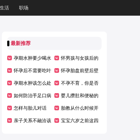
生活
职场
最新推荐
孕期水肿要少喝水
怀男孩与女孩后的
吗？
怀孕后不需要吃叶
不同症状
怀孕胎盘前壁后壁
酸了吗 怀孕继续
孕期水肿该怎么处
有什么区别
不孕不育，你是否
吃叶酸有什么好处
理
如何防治手足口病
也陷入这些误区？
婴儿攒肚和便秘的
怎样与胎儿对话
区别
胎教从什么时候开
亲子关系不融洽该
始好
宝宝六岁之前这四
怎么解决？
个坏毛病不改就来