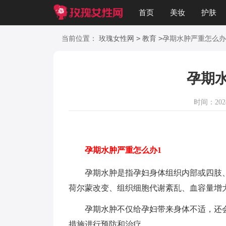
首页
美妆
护肤
美文
知识
起名
>
>
当前位置：
玫瑰女性网
教育
孕期水肿严重怎么办
孕期
时间：2024-
孕期水肿严重怎么办1
孕期水肿是指孕妇身体组织内部或四肢、
荷尔蒙改变、组织细胞代谢紊乱、血容量增
孕期水肿不仅给孕妇带来身体不适，还会
措施进行预防和治疗。