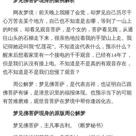
梦见佛菩萨现身的案例解析
网友梦境：前天晚上我睡了会觉，却梦见自己历尽千
心万苦去某个地方，自己也不知道是去哪，等到了一山上
的时候， 却看见观音菩萨，是个女的，菩萨看见我，从通
往山头的石梯走下来，很亲热地拉着我的手望山上走。我
记得她还叫我“忆莲花”。不知道这代表什么，预示什么？
醒来后想着家里有一个接电的千手观音，已经有14年了，
但是我们从没有接上电。不知道是不是真的有观音存在，
也不知道是不是我们怠慢了观音？
周公解梦：梦见佛菩萨，是代表吉祥，也证明自己跟
佛菩萨有缘，是潜意识里的福报体现。也预示当下的可能
有苦难磨难，观世音菩萨在梦境中帮你逢凶化吉。
梦见佛菩萨现身的原版周公解梦
梦见佛菩萨，主凡事吉利。《断梦秘书》