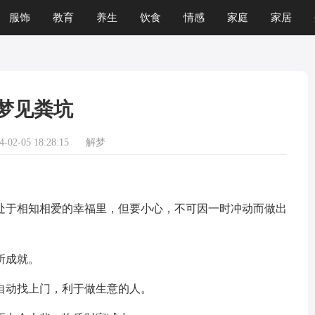
服饰
教育
养生
饮食
情感
家庭
家居
运程
生肖
游戏
梦见粪坑
02-05 18:28:15
解梦
于相知相爱的幸福里，但要小心，不可因一时冲动而做出
所成就。
动找上门，利于做生意的人。