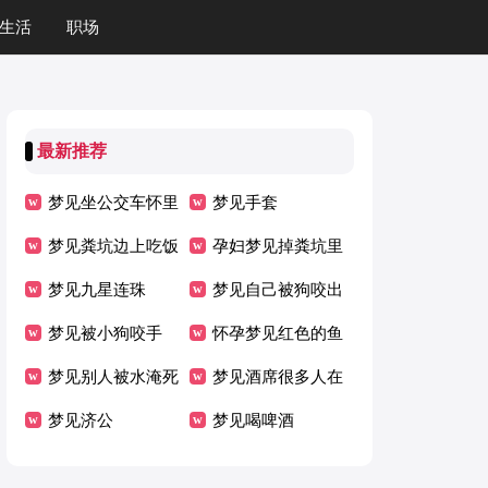
生活
职场
最新推荐
梦见坐公交车怀里
梦见手套
抱着小男孩
梦见粪坑边上吃饭
孕妇梦见掉粪坑里
梦见九星连珠
了
梦见自己被狗咬出
梦见被小狗咬手
血了
怀孕梦见红色的鱼
梦见别人被水淹死
梦见酒席很多人在
梦见济公
吃饭
梦见喝啤酒