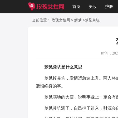
首页
美妆
护肤
美文
知识
起名
>
>
当前位置：
玫瑰女性网
解梦
梦见粪坑
时间：2024-
梦见粪坑是什么意思
梦见掉粪坑，爱情运急速上升。两人将处
遗恨终身的事。
梦见满地的大便，说明事业上一定会有
梦见粪坑满了，自己掉了进入，财源会自