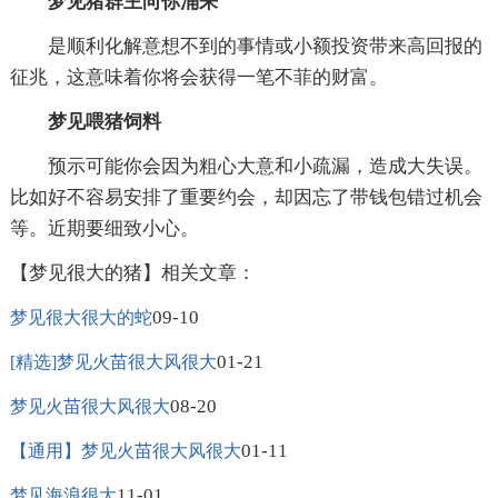
梦见猪群主向你涌来
是顺利化解意想不到的事情或小额投资带来高回报的
征兆，这意味着你将会获得一笔不菲的财富。
梦见喂猪饲料
预示可能你会因为粗心大意和小疏漏，造成大失误。
比如好不容易安排了重要约会，却因忘了带钱包错过机会
等。近期要细致小心。
【梦见很大的猪】相关文章：
09-10
梦见很大很大的蛇
01-21
[精选]梦见火苗很大风很大
08-20
梦见火苗很大风很大
01-11
【通用】梦见火苗很大风很大
11-01
梦见海浪很大