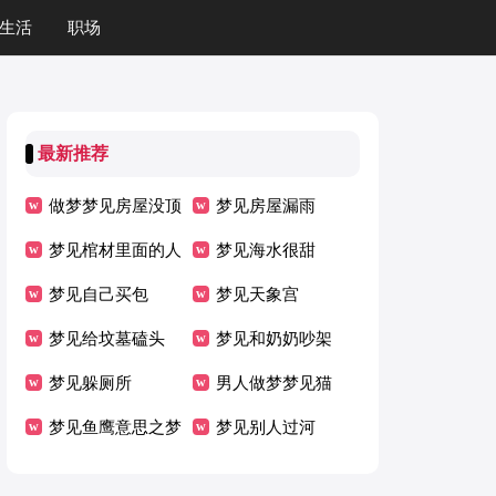
生活
职场
最新推荐
做梦梦见房屋没顶
梦见房屋漏雨
梦见棺材里面的人
梦见海水很甜
出来追我
梦见自己买包
梦见天象宫
梦见给坟墓磕头
梦见和奶奶吵架
梦见躲厕所
男人做梦梦见猫
梦见鱼鹰意思之梦
梦见别人过河
到鱼鹰意思