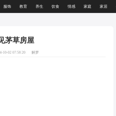
服饰
教育
养生
饮食
情感
家庭
家居
运程
生肖
游戏
见茅草房屋
10-02 07:58:20
解梦