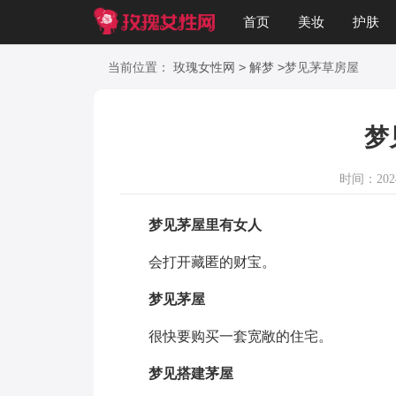
首页
美妆
护肤
美文
知识
起名
>
>
当前位置：
玫瑰女性网
解梦
梦见茅草房屋
梦
时间：2024-
梦见茅屋里有女人
会打开藏匿的财宝。
梦见茅屋
很快要购买一套宽敞的住宅。
梦见搭建茅屋