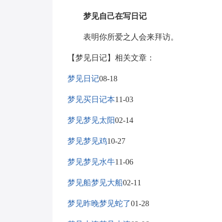
梦见自己在写日记
表明你所爱之人会来拜访。
【梦见日记】相关文章：
梦见日记
08-18
梦见买日记本
11-03
梦见梦见太阳
02-14
梦见梦见鸡
10-27
梦见梦见水牛
11-06
梦见船梦见大船
02-11
梦见昨晚梦见蛇了
01-28