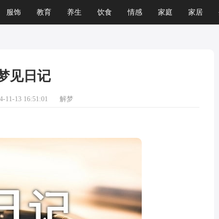
服饰
教育
养生
饮食
情感
家庭
家居
运程
生肖
游戏
梦见日记
11-13 16:51:01
解梦