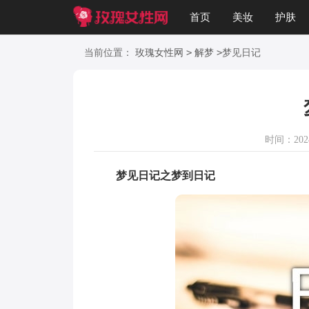
首页
美妆
护肤
美文
知识
起名
>
>
当前位置：
玫瑰女性网
解梦
梦见日记
时间：2024-
梦见日记之梦到日记