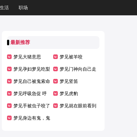
生活
职场
最新推荐
梦见大猪意思
梦见被羊咬
梦见孕妇梦见吃梨
梦见门神向自己走
子
梦见自己被鬼索命
过来
梦见竖笛
梦见呼吸急促 呼
梦见虎豹
吸均匀
梦见手被虫子咬了
梦见就在眼前看到
梦见身边有鬼，鬼
宇宙人
睡身边