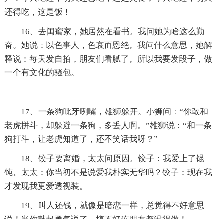
还得吃，这是饭！
16、去闺蜜家，她居然在看书。我问她为啥这么勤
奋。她说：以色事人，色衰而恩绝。我问什么意思，她解
释说：每天发自拍，朋友们看腻了。所以我要发段子，做
一个有文化的骚包。
17、一条狗呲牙咧嘴，雄狮躲开。小狮问：“你敢和
老虎拼斗，却躲避一条狗，多丢人啊。”雄狮说：“和一条
狗打斗，让老虎知道了，还不笑话我呀？”
18、饺子要离婚，太太问原因。饺子：我爱上了馄
饨。太太：你当初不是说爱我朴实无华吗？饺子：现在我
才发现我更爱透视装。
19、叫人还钱，就像是暗恋一样，总觉得不好意思