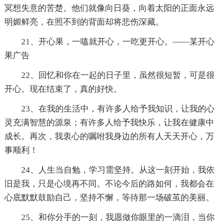
冥想失意的苦楚。他们就像向日葵，向着太阳的正面永远
明媚鲜亮，在照不到的背面却将悲伤深藏。
21、开心果，一嗑就开心，一吃更开心。——某开心
果广告
22、回忆和你在一起的日子里，虽然很短暂，可是很
开心。现在结束了，真的好快。
23、在我的生活中，有许多人给予我知识，让我的心
灵充满智慧的源泉；有许多人给予我快乐，让我在健康中
成长。再次，我衷心的嘱咐我身边的所有人天天开心，万
事顺利！
24、人生当自勉，学习需坚持。从这一刻开始，我依
旧是我，只是心境再不同。不论今后的路如何，我都会在
心底默默鼓励自己，坚持不懈，等待那一场破茧的美丽。
25、和你分手的一刻，我愿做你眼里的一滴泪，当你