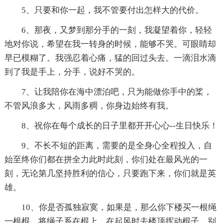
5、只要和你一起，我不管要付出怎样大的代价。
6、那夜，又梦到那分手的一刻，我凝望着你，轻轻
地对你说，希望在我一转身的时候，能够不哭。可眼睛却
早已模糊了。我强忍着心痛，猛的回过头去。一滴泪水滴
到了我是手上，分手，说好不哭的。
7、让我陪你在海中漂泊吧，只为能做你手中的桨，
不管风浪多大，风雨多稠，你身边始终有我。
8、祝你在每个成长的日子里都开开心心--生日快乐！
9、不长不短的距离，需要的是全身心全程投入，自
始至终你们都在拼全力此时此刻，你们处在最风光的一
刻，无论第几坚持胜利的信心，只要跑下来，你们就是英
雄。
10、你是否孤独寂寞，如果是，那么你下楼买一根绳
一根棍，将绳子系在棍上，在起风时去楼顶挥动棍子，别