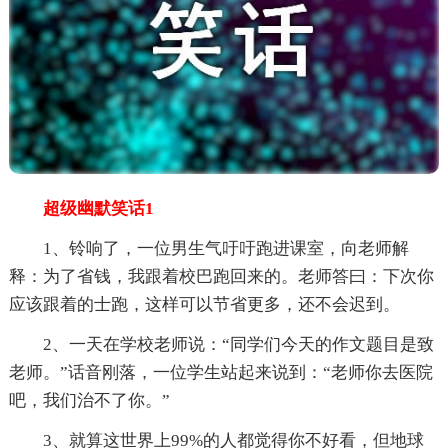
超级幽默笑话1
1、铃响了，一位男生气吁吁跑进课室，向老师解
释：为了省钱，我跟着校巴跑回来的。老师答曰：下次你
应该跟着的士跑，这样可以节省更多，还不会迟到。
2、一天在学校老师说：“同学们今天的作文题目是致
老师。”话音刚落，一位学生站起来说到：“老师你去医院
吧，我们治不了你。”
3、就算这世界上99%的人都觉得你不好看，但地球