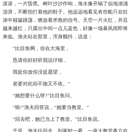
滚滚，一片昏黑。树叶沙沙作响，海水像开锅了似地汹涌
澎湃，不断拍打着他的鞋子。他远远地看见有些船只在狂
涛中颠簸跳荡，燃放着求救的信号。天空一片火红，并且
越来越红，只露出中间一点儿蓝色，好像一场暴风雨即将
来临。渔夫站在那里，浑身颤抖，说道：
“比目鱼啊，你在大海里，
恳请你好好听我说仔细，
我捉你放你没提愿望，
老婆对此却不饶又不依。”
“她想要什么呀?”比目鱼问。
“唉!”渔夫回答说，“她要当教皇。”
“回去吧，她已当上了教皇。”比目鱼说。
于是，渔夫往回走，到家时一看，一座大教堂矗立在