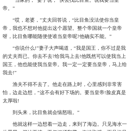
“当家的，”妻子说，“快去找比目鱼。说我要当皇
帝。”
“哎，老婆，”丈夫回答说，“比目鱼没法使你当皇
帝，我也不想对他提出这个愿望。整个帝国就一个皇帝
呀，比目鱼哪能随便使谁当皇帝呢?他确实不能。”
“你说什么!”妻子大声喝道，“我是国王，你不过是我
的丈夫而已。你去不去?给我马上去!他既然可以使我当上
国王，他也能使我当皇帝。我一定一定要当皇帝，马上给
我去!”
渔夫不得不去了。他走在路上时，心里感到非常害
怕，边走边想，“这不会有好下场的。要当皇帝!脸皮真是
太厚啦!
到头来，比目鱼就会恼怒啦。”
他就这样一边想着一边走，来到了海边。只见海水一