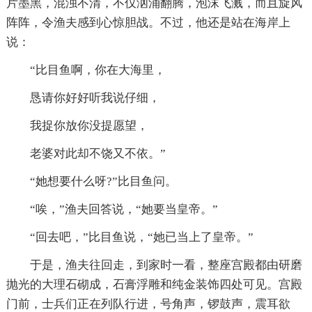
片墨黑，混浊不清，不仅汹涌翻腾，泡沫飞溅，而且旋风
阵阵，令渔夫感到心惊胆战。不过，他还是站在海岸上
说：
“比目鱼啊，你在大海里，
恳请你好好听我说仔细，
我捉你放你没提愿望，
老婆对此却不饶又不依。”
“她想要什么呀?”比目鱼问。
“唉，”渔夫回答说，“她要当皇帝。”
“回去吧，”比目鱼说，“她已当上了皇帝。”
于是，渔夫往回走，到家时一看，整座宫殿都由研磨
抛光的大理石砌成，石膏浮雕和纯金装饰四处可见。宫殿
门前，士兵们正在列队行进，号角声，锣鼓声，震耳欲