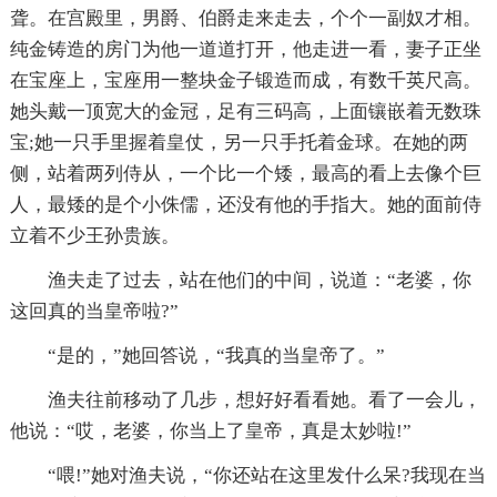
聋。在宫殿里，男爵、伯爵走来走去，个个一副奴才相。
纯金铸造的房门为他一道道打开，他走进一看，妻子正坐
在宝座上，宝座用一整块金子锻造而成，有数千英尺高。
她头戴一顶宽大的金冠，足有三码高，上面镶嵌着无数珠
宝;她一只手里握着皇仗，另一只手托着金球。在她的两
侧，站着两列侍从，一个比一个矮，最高的看上去像个巨
人，最矮的是个小侏儒，还没有他的手指大。她的面前侍
立着不少王孙贵族。
渔夫走了过去，站在他们的中间，说道：“老婆，你
这回真的当皇帝啦?”
“是的，”她回答说，“我真的当皇帝了。”
渔夫往前移动了几步，想好好看看她。看了一会儿，
他说：“哎，老婆，你当上了皇帝，真是太妙啦!”
“喂!”她对渔夫说，“你还站在这里发什么呆?我现在当