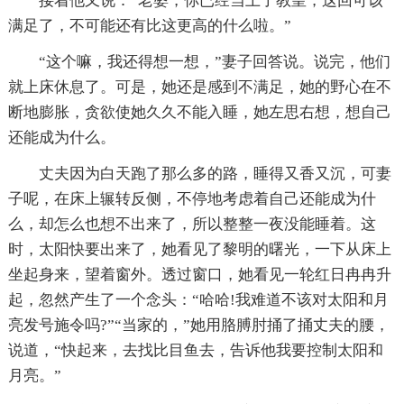
接着他又说：“老婆，你已经当上了教皇，这回可该
满足了，不可能还有比这更高的什么啦。”
“这个嘛，我还得想一想，”妻子回答说。说完，他们
就上床休息了。可是，她还是感到不满足，她的野心在不
断地膨胀，贪欲使她久久不能入睡，她左思右想，想自己
还能成为什么。
丈夫因为白天跑了那么多的路，睡得又香又沉，可妻
子呢，在床上辗转反侧，不停地考虑着自己还能成为什
么，却怎么也想不出来了，所以整整一夜没能睡着。这
时，太阳快要出来了，她看见了黎明的曙光，一下从床上
坐起身来，望着窗外。透过窗口，她看见一轮红日冉冉升
起，忽然产生了一个念头：“哈哈!我难道不该对太阳和月
亮发号施令吗?”“当家的，”她用胳膊肘捅了捅丈夫的腰，
说道，“快起来，去找比目鱼去，告诉他我要控制太阳和
月亮。”