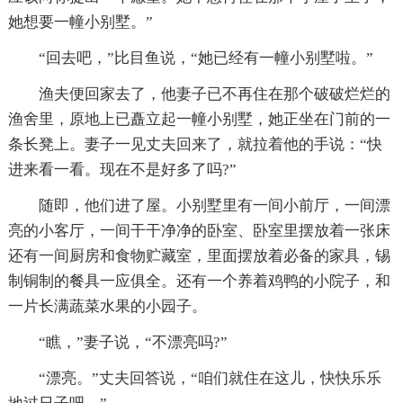
她想要一幢小别墅。”
“回去吧，”比目鱼说，“她已经有一幢小别墅啦。”
渔夫便回家去了，他妻子已不再住在那个破破烂烂的
渔舍里，原地上已矗立起一幢小别墅，她正坐在门前的一
条长凳上。妻子一见丈夫回来了，就拉着他的手说：“快
进来看一看。现在不是好多了吗?”
随即，他们进了屋。小别墅里有一间小前厅，一间漂
亮的小客厅，一间干干净净的卧室、卧室里摆放着一张床
还有一间厨房和食物贮藏室，里面摆放着必备的家具，锡
制铜制的餐具一应俱全。还有一个养着鸡鸭的小院子，和
一片长满蔬菜水果的小园子。
“瞧，”妻子说，“不漂亮吗?”
“漂亮。”丈夫回答说，“咱们就住在这儿，快快乐乐