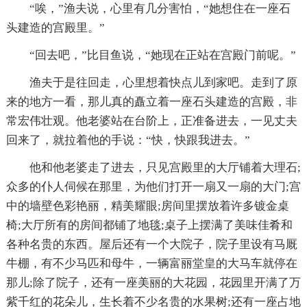
“唉，”渔夫说，心里有几分害怕，“她想住在一座石
头建造的宫殿里。”
“回去吧，”比目鱼说，“她现在正站在宫殿门前呢。”
渔夫于是往回走，心里想着快点儿到家吧。走到了原
来的地方一看，那儿真的矗立着一座石头建造的宫殿，非
常宏伟壮观。他老婆站在台阶上，正准备进去，一见丈夫
回来了，就拉着他的手说：“快，快跟我进去。”
他和他老婆走了进去，只见宫殿里的大厅铺着大理石;
众多的仆人伺候在那里，为他们打开一扇又一扇的大门;宫
中的墙壁色彩艳丽，精美耀眼;房间里摆放着许多镀金桌
椅;大厅所有的房间都铺了地毯;桌子上摆满了美味佳肴和
各种名贵的东西。屋后还有一个大院子，院子里设有马厩
牛棚，有不少马匹和母牛，一辆富丽堂皇的大马车就停在
那儿;除了院子，还有一座美丽的大花园，花园里开满了万
紫千红的花朵儿，生长着不少名贵的水果树;还有一座占地