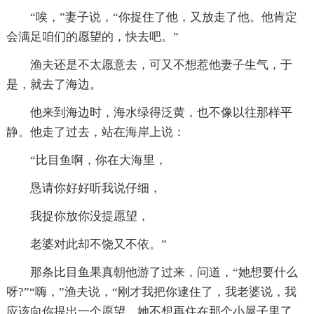
“唉，”妻子说，“你捉住了他，又放走了他。他肯定
会满足咱们的愿望的，快去吧。”
渔夫还是不太愿意去，可又不想惹他妻子生气，于
是，就去了海边。
他来到海边时，海水绿得泛黄，也不像以往那样平
静。他走了过去，站在海岸上说：
“比目鱼啊，你在大海里，
恳请你好好听我说仔细，
我捉你放你没提愿望，
老婆对此却不饶又不依。”
那条比目鱼果真朝他游了过来，问道，“她想要什么
呀?”“嗨，”渔夫说，“刚才我把你逮住了，我老婆说，我
应该向你提出一个愿望。她不想再住在那个小屋子里了，