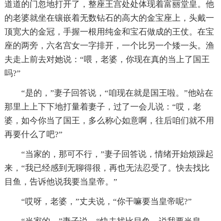
道道的门忽地打开了，整座王宫处处体现着富丽堂皇。他
的老婆就坐在镶嵌着无数钻石的高大的金宝座上，头戴一
顶宽大的金冠，手握一根用纯金和宝石做成的王仗。在宝
座的两旁，六名宫女一字排开，一个比另一个矮一头。渔
夫走上前去对她说：“喂，老婆，你现在真的当上了国王
吗?”
“是的，”妻子回答说，“咱现在就是国王啦。”他站在
那里上上下下地打量着妻子，过了一会儿说：“哎，老
婆，如今你当了国王，多么称心如意啊，往后咱们就不用
再要什么了吧?”
“当家的，那可不行，”妻子回答说，情绪开始烦躁起
来，“我已经感到无聊得很，再也无法忍受了。快去找比
目鱼，告诉他说我要当皇帝。”
“哎呀，老婆，”丈夫说，“你干嘛要当皇帝呢?”