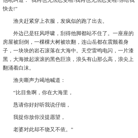
他吼叫道：“我再也无法忍受啦!我再也无法忍受啦!你给我
快去!”
渔夫赶紧穿上衣服，发疯似的跑了出去。
外边已是狂风呼啸，刮得他脚都站不住了。一座座的
房屋被刮倒，一棵棵大树被吹翻，连山岳都在震颤着身
子，一块块的岩石滚落在大海中。天空雷鸣电闪，一片漆
黑，大海掀起滚滚的黑色巨浪，浪头有山那么高，浪尖上
翻涌着白沫。
渔夫嘶声力竭地喊道：
“比目鱼啊，你在大海里，
恳请你好好听我说仔细，
我捉你放你没提愿望，
老婆对此却不饶又不依。”