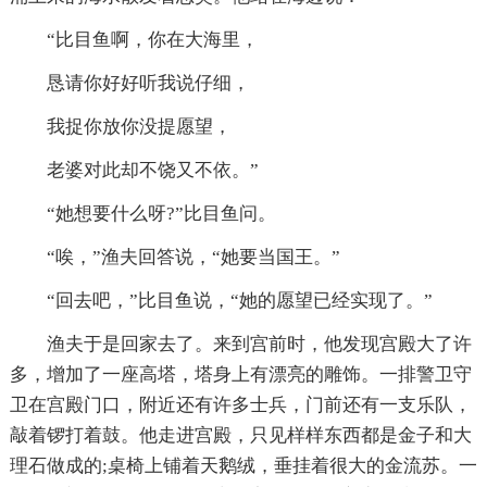
“比目鱼啊，你在大海里，
恳请你好好听我说仔细，
我捉你放你没提愿望，
老婆对此却不饶又不依。”
“她想要什么呀?”比目鱼问。
“唉，”渔夫回答说，“她要当国王。”
“回去吧，”比目鱼说，“她的愿望已经实现了。”
渔夫于是回家去了。来到宫前时，他发现宫殿大了许
多，增加了一座高塔，塔身上有漂亮的雕饰。一排警卫守
卫在宫殿门口，附近还有许多士兵，门前还有一支乐队，
敲着锣打着鼓。他走进宫殿，只见样样东西都是金子和大
理石做成的;桌椅上铺着天鹅绒，垂挂着很大的金流苏。一