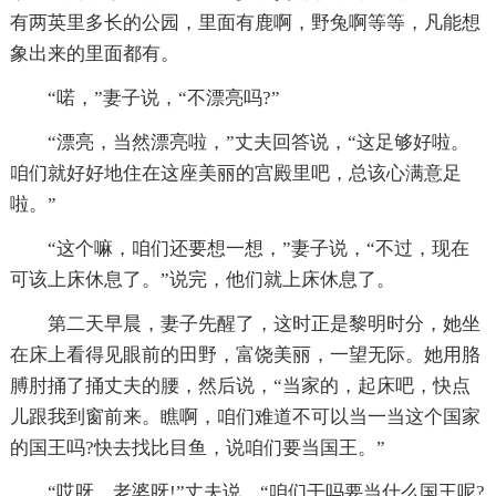
有两英里多长的公园，里面有鹿啊，野兔啊等等，凡能想
象出来的里面都有。
“喏，”妻子说，“不漂亮吗?”
“漂亮，当然漂亮啦，”丈夫回答说，“这足够好啦。
咱们就好好地住在这座美丽的宫殿里吧，总该心满意足
啦。”
“这个嘛，咱们还要想一想，”妻子说，“不过，现在
可该上床休息了。”说完，他们就上床休息了。
第二天早晨，妻子先醒了，这时正是黎明时分，她坐
在床上看得见眼前的田野，富饶美丽，一望无际。她用胳
膊肘捅了捅丈夫的腰，然后说，“当家的，起床吧，快点
儿跟我到窗前来。瞧啊，咱们难道不可以当一当这个国家
的国王吗?快去找比目鱼，说咱们要当国王。”
“哎呀，老婆呀!”丈夫说，“咱们干吗要当什么国王呢?