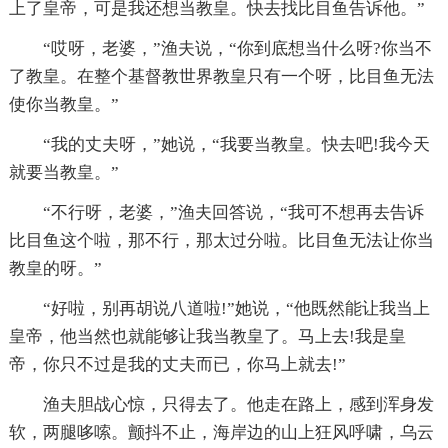
上了皇帝，可是我还想当教皇。快去找比目鱼告诉他。”
“哎呀，老婆，”渔夫说，“你到底想当什么呀?你当不
了教皇。在整个基督教世界教皇只有一个呀，比目鱼无法
使你当教皇。”
“我的丈夫呀，”她说，“我要当教皇。快去吧!我今天
就要当教皇。”
“不行呀，老婆，”渔夫回答说，“我可不想再去告诉
比目鱼这个啦，那不行，那太过分啦。比目鱼无法让你当
教皇的呀。”
“好啦，别再胡说八道啦!”她说，“他既然能让我当上
皇帝，他当然也就能够让我当教皇了。马上去!我是皇
帝，你只不过是我的丈夫而已，你马上就去!”
渔夫胆战心惊，只得去了。他走在路上，感到浑身发
软，两腿哆嗦。颤抖不止，海岸边的山上狂风呼啸，乌云