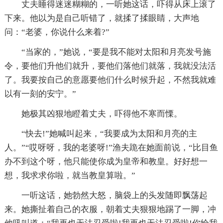
丈夫睡得迷迷糊糊的，一听她这话，吓得从床上滚了
下来。他以为是自己听错了，就揉了揉眼睛，大声地
问：“老婆，你说什么来着?”
“当家的，”她说，“要是我不能对太阳和月亮发号施
令，要他们升他们就升，要他们落他们就落，我就没法活
了。我要按自己的意愿要他们什么时候升起，不然我就难
以有一刻的安宁。”
她极其凶狠地瞪着丈夫，吓得他不寒而慄。
“快去!”她喊叫起来，“我要成为太阳和月亮的主
人。”“哎呀呀，我的老婆呀!”渔夫跪在她面前说，“比目鱼
办不到这个呀，他只能使你成为皇帝和教皇。好好想一
想，我求求你啦，就当教皇算啦。”
一听这话，她勃然大怒，脑袋上的头发随即飘荡起
来。她撕扯着自己的衣服，朝着丈夫狠狠地踢了一脚，冲