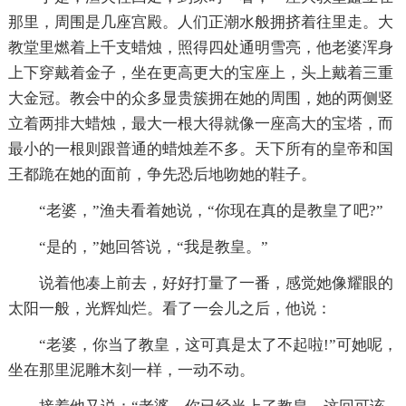
那里，周围是几座宫殿。人们正潮水般拥挤着往里走。大
教堂里燃着上千支蜡烛，照得四处通明雪亮，他老婆浑身
上下穿戴着金子，坐在更高更大的宝座上，头上戴着三重
大金冠。教会中的众多显贵簇拥在她的周围，她的两侧竖
立着两排大蜡烛，最大一根大得就像一座高大的宝塔，而
最小的一根则跟普通的蜡烛差不多。天下所有的皇帝和国
王都跪在她的面前，争先恐后地吻她的鞋子。
“老婆，”渔夫看着她说，“你现在真的是教皇了吧?”
“是的，”她回答说，“我是教皇。”
说着他凑上前去，好好打量了一番，感觉她像耀眼的
太阳一般，光辉灿烂。看了一会儿之后，他说：
“老婆，你当了教皇，这可真是太了不起啦!”可她呢，
坐在那里泥雕木刻一样，一动不动。