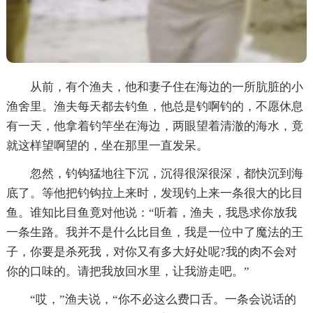
从前，有个渔夫，他和妻子住在海边的一所肮脏的小
渔舍里。渔夫每天都去钓鱼，他总是钓啊钓的，不愿休息
有一天，他拿着钓竿坐在海边，两眼望着清澈的海水，竟
就这样望啊望的，坐在那里一直发呆。
忽然，钓钩猛地往下沉，沉得很深很深，都快沉到海
底了。等他把钓钩拉上来时，发现钓上来一条很大的比目
鱼。谁知比目鱼竟对他说：“听着，渔夫，我恳求你放我
一条生路。我并不是什么比目鱼，我是一位中了魔法的王
子，你要是杀死我，对你又有多大好处呢?我的肉不会对
你的口味的。请把我放回水里，让我游走吧。”
“哎，”渔夫说，“你不必这么费口舌。一条会说话的