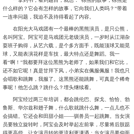
一拿到书，看到题目，就想：“棕熊的故事，棕熊是
什么样的？它会有怎样的故事，它向我们人类吗？”带着
一连串问题，我迫不及待得看起了内容。
在阳光大马戏团有一个最棒的黑熊演员，是只公熊，
名叫阿宝。阿宝可是马戏团元老级演员，一岁时从江湖杂
耍班子购得，从艺六载，是个多方面手，既能顶球又能晃
球，又能表演花样是车技，最大特点还是舞蹈。我一
看“啊！”我都要拜这位黑熊为老师了，如果我们和它比，
还不如它呢！真是甘拜下风，小弟实在佩服佩服！我也只
会唱歌和跳舞，我服了。这黑熊还能跳舞，可真是个稀奇
事呢！他怎么跳？跳什么？埋头继续看。
阿宝经过两三年培训，都会跳伦巴、探戈、恰恰、勃
鲁斯、华尔兹和翅子舞，什么歌就跳什么舞，一点儿也不
会搞错。它还会和田甜小姐——驯兽员一起跳舞。当女演
员要独立旋转时，阿宝会及时举起左前掌，尽量将后肢踮
得更高些，让女演员转的更流利更潇洒；当女演员要仰面