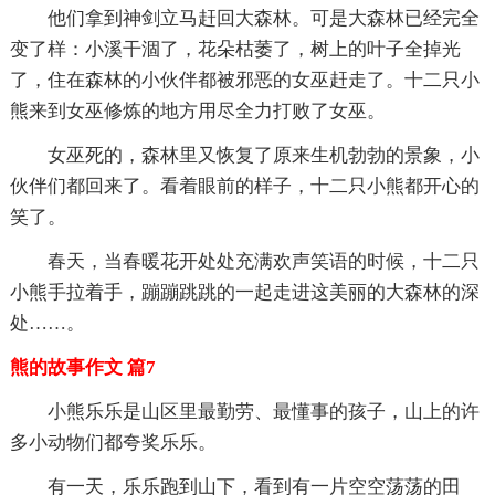
他们拿到神剑立马赶回大森林。可是大森林已经完全
变了样：小溪干涸了，花朵枯萎了，树上的叶子全掉光
了，住在森林的小伙伴都被邪恶的女巫赶走了。十二只小
熊来到女巫修炼的地方用尽全力打败了女巫。
女巫死的，森林里又恢复了原来生机勃勃的景象，小
伙伴们都回来了。看着眼前的样子，十二只小熊都开心的
笑了。
春天，当春暖花开处处充满欢声笑语的时候，十二只
小熊手拉着手，蹦蹦跳跳的一起走进这美丽的大森林的深
处……。
熊的故事作文 篇7
小熊乐乐是山区里最勤劳、最懂事的孩子，山上的许
多小动物们都夸奖乐乐。
有一天，乐乐跑到山下，看到有一片空空荡荡的田