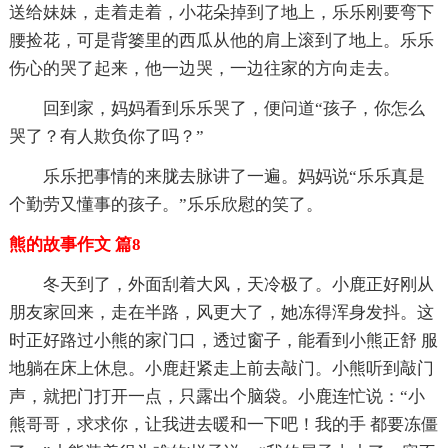
送给妹妹，走着走着，小花朵掉到了地上，乐乐刚要弯下
腰捡花，可是背篓里的西瓜从他的肩上滚到了地上。乐乐
伤心的哭了起来，他一边哭，一边往家的方向走去。
回到家，妈妈看到乐乐哭了，便问道“孩子，你怎么
哭了？有人欺负你了吗？”
乐乐把事情的来胧去脉讲了一遍。妈妈说“乐乐真是
个勤劳又懂事的孩子。”乐乐欣慰的笑了。
熊的故事作文 篇8
冬天到了，外面刮着大风，天冷极了。小鹿正好刚从
朋友家回来，走在半路，风更大了，她冻得浑身发抖。这
时正好路过小熊的家门口，透过窗子，能看到小熊正舒 服
地躺在床上休息。小鹿赶紧走上前去敲门。小熊听到敲门
声，就把门打开一点，只露出个脑袋。小鹿连忙说：“小
熊哥哥，求求你，让我进去暖和一下吧！我的手 都要冻僵