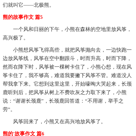
们就叫它——北极熊。
熊的故事作文 篇5
一个风和日丽的下午，小熊在森林的空地里放风筝，
高兴极了。
小熊想风筝飞得高些，就把风筝抛向去，一边快跑一
边放风筝线，风筝在空中翻跟斗，时而升高，时而下降，
然而在降下时，风筝被一棵树卡住了，小熊心想，现在风
筝卡住了，我不够高，难道我要撇下风筝不管。难道没人
帮我拿下来。它想到这里这里，开始嚎啕大哭起来，长颈
鹿听到后，把风筝从树上不费吹灰之力取下来了，小熊
说：“谢谢长颈鹿”，长颈鹿回答道：“不用谢，举手之
劳”。
风筝回来了，小熊又在高兴地放风筝了。
熊的'故事作文 篇6