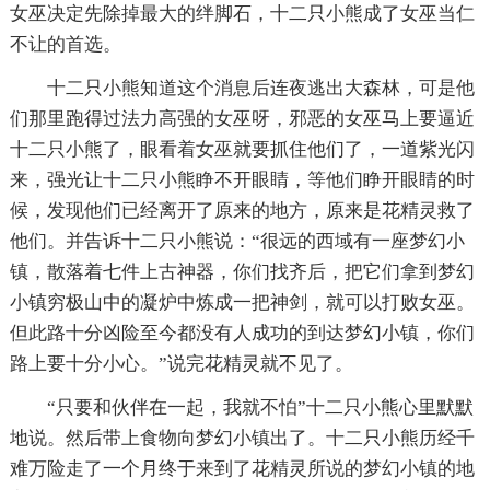
女巫决定先除掉最大的绊脚石，十二只小熊成了女巫当仁
不让的首选。
十二只小熊知道这个消息后连夜逃出大森林，可是他
们那里跑得过法力高强的女巫呀，邪恶的女巫马上要逼近
十二只小熊了，眼看着女巫就要抓住他们了，一道紫光闪
来，强光让十二只小熊睁不开眼睛，等他们睁开眼睛的时
候，发现他们已经离开了原来的地方，原来是花精灵救了
他们。并告诉十二只小熊说：“很远的西域有一座梦幻小
镇，散落着七件上古神器，你们找齐后，把它们拿到梦幻
小镇穷极山中的凝炉中炼成一把神剑，就可以打败女巫。
但此路十分凶险至今都没有人成功的到达梦幻小镇，你们
路上要十分小心。”说完花精灵就不见了。
“只要和伙伴在一起，我就不怕”十二只小熊心里默默
地说。然后带上食物向梦幻小镇出了。十二只小熊历经千
难万险走了一个月终于来到了花精灵所说的梦幻小镇的地