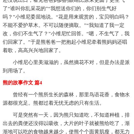
还没说出口，看见爸爸妈妈的眼睛比原来更圆了更生气
了“谁叫你乱采花的”“我想送你们的，你们别生气好
吗？”小维尼委屈地说。“花是用来观赏的，宝贝明白吗？
不能不爱护草木。不可以随便摘取。”“我知道了我一定
改，你们不生气了？”小维尼忙回答。“嗯，不生气了，我
们回家了。”于是熊爸爸一把抱起小维尼牵着熊妈妈还唱
着歌，高高兴兴地回家了。
小维尼心里美滋滋的，虽然摘花不对，但是办法是派
到用场了。
熊的故事作文 篇4
曾经有一个熊所生长的森林，那里鸟语花香，食物水
源都很充足。熊都过着无忧无虑的只有生活。
可是突然有一天，因为熊只知道吃，不知道种植，排
出去的粪便还没得以吸收，大片的叶子就被熊给吃了，渐
渐地可以吃的食物越来越少，使熊个个面黄肌瘦，都无力