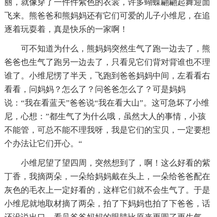
丽，就像穿了一件件紫色的衣裳，许多蝴蝶翩翩起舞迎面
飞来。熊爸爸和熊妈妈还有它们可爱的儿子小维尼，在追
逐着玩耍着，真是快乐的一家啊！
可不知道为什么，熊妈妈突然生气了跑一边去了，熊
爸爸也生气了跑另一边去了，只看见它们背对背谁也不理
谁了。小维尼愣了半天，飞跑到爸爸妈妈中间，左看看右
看看，问妈妈？怎么了？问爸爸怎么了？可是妈妈
说：“我在看蓝天”爸爸说“我在看大山”。这可急坏了小维
尼，心想：”都生气了为什么哦，虽然大人的事情，小孩
不能管，可总不能不理我呀，我是它们的宝贝，一定要想
个办法让它们开心。“
小维尼望了望四周，突然想到了，啊！这么好看的紫
丁香，我摘两朵，一朵给妈妈戴在头上，一朵给爸爸配在
灰色的毛衣上一定好看的，这样它们就不会生气了。于是
小维尼就地取材摘了两朵，拍了下妈妈也拍了下爸爸，话