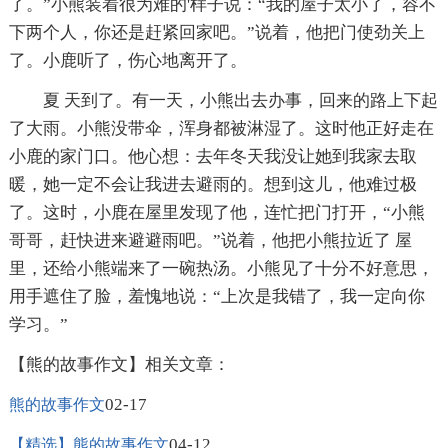
了。”小熊装着很为难的'样子说：“我的屋子太小了，容不
下两个人，你还是赶紧回家吧。”说着，他把门使劲关上
了。小鹿听了，伤心地离开了。
夏 天到了。有一天，小熊出去办事，回来的路上下起
了大雨。小熊没带伞，浑身都被淋湿了。这时他正好走在
小鹿的家门口。他心想：去年冬天我没让她到我家去取
暖，她一定不会让我进去避雨的。想到这儿，他难过极
了。这时，小鹿在屋里发现了他，连忙把门打开，“小熊
哥哥，赶快进来避避雨吧。”说着，他把小熊拉近了 屋
里，还给小熊端来了一碗热汤。小熊见了十分不好意思，
用手遮住了脸，羞愧地说：“上次是我错了，我一定向你
学习。”
【熊的故事作文】相关文章：
02-17
熊的故事作文
04-12
【精选】熊的故事作文