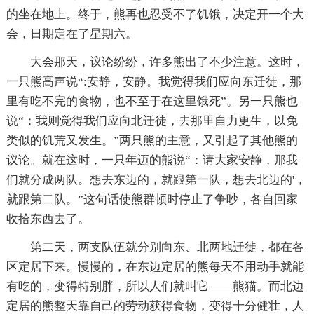
的坐在地上。终于，熊再也忍受不了饥饿，决定开一个大
会，日期定在了星期六。
大会那天，议论纷纷，许多熊出了不少注意。这时，
一只熊高声说“:安静，安静。我觉得我们应向东迁徒，那
里有吃不完的食物，也不至于在这里饿死”。另一只熊也
说“：我则觉得我们应向北迁徒，去那里自力更生，以免
类似的饥荒又发生。”两只熊的主意，又引起了其他熊的
议论。就在这时，一只年迈的熊说“：请大家安静，那我
们就分成两队。想去东边的，就跟第一队，想去北边的'，
就跟第二队。”这句话使熊群顿时停止了争吵，各自回家
收拾东西去了。
第二天，两支队伍就分别向东、北两地迁徙，都在各
区定居下来。慢慢的，在东边定居的熊每天不用动手就能
有吃的，变得特别胖，所以人们就叫它——熊猫。而北边
定居的熊整天靠自己的劳动获得食物，变得十分健壮，人