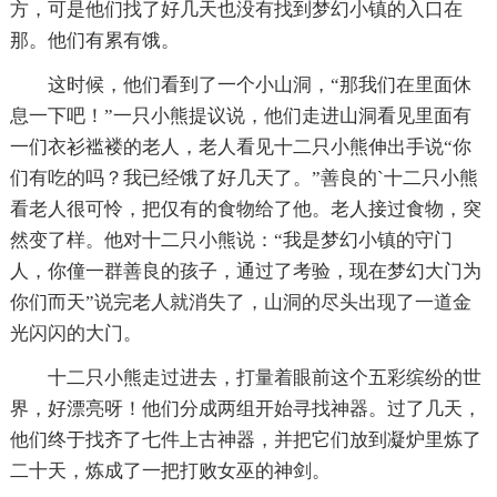
方，可是他们找了好几天也没有找到梦幻小镇的入口在
那。他们有累有饿。
这时候，他们看到了一个小山洞，“那我们在里面休
息一下吧！”一只小熊提议说，他们走进山洞看见里面有
一们衣衫褴褛的老人，老人看见十二只小熊伸出手说“你
们有吃的吗？我已经饿了好几天了。”善良的`十二只小熊
看老人很可怜，把仅有的食物给了他。老人接过食物，突
然变了样。他对十二只小熊说：“我是梦幻小镇的守门
人，你僮一群善良的孩子，通过了考验，现在梦幻大门为
你们而天”说完老人就消失了，山洞的尽头出现了一道金
光闪闪的大门。
十二只小熊走过进去，打量着眼前这个五彩缤纷的世
界，好漂亮呀！他们分成两组开始寻找神器。过了几天，
他们终于找齐了七件上古神器，并把它们放到凝炉里炼了
二十天，炼成了一把打败女巫的神剑。