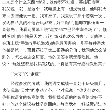
LOL是个什么东西?他说，这你都不知道，英雄联盟噻。
我又说，哦，是这个，我电脑上有，但没玩过。他叫我周
末回去陪他玩一把。我答应了。我去玩了那个游戏一次，
发现自己真的不适合玩游戏，好白痴!而他却在队伍里一
直领先，我看到屏幕上说“老文6677已经主宰全场了”。顿
时感到“他不愧是天才，连打游戏也这么厉害”。听他说，
在班上玩“手游”(手机游戏)他是最厉害的，几乎每种游戏
他都是第一，而且还拉了第二很远的分值，我问他怎么做
到的，怎么会这么厉害。他的回答令我无限吃惊。他
说：“玩这些都是我妈教我的。”真是有其母必能教出其子!
“‘天才”的“谦虚”
经过多次的考试，我的语文成绩一直处于班级前几，
这使我那“天才”同桌动了心。他对我说：“你为何这么，
你把你语文的智商给我，我把我英语的的智商给你好不
好?”他这个建议被我坚定回绝。每当我有一科成绩超过他