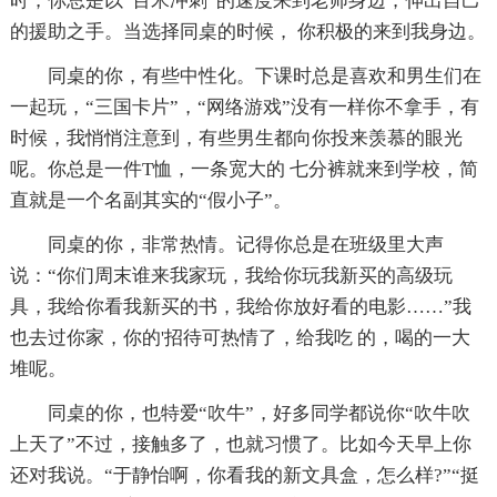
时，你总是以“百米冲刺”的速度来到老师身边，伸出自己
的援助之手。当选择同桌的时候， 你积极的来到我身边。
同桌的你，有些中性化。下课时总是喜欢和男生们在
一起玩，“三国卡片”，“网络游戏”没有一样你不拿手，有
时候，我悄悄注意到，有些男生都向你投来羡慕的眼光
呢。你总是一件T恤，一条宽大的 七分裤就来到学校，简
直就是一个名副其实的“假小子”。
同桌的你，非常热情。记得你总是在班级里大声
说：“你们周末谁来我家玩，我给你玩我新买的高级玩
具，我给你看我新买的书，我给你放好看的电影……”我
也去过你家，你的'招待可热情了，给我吃 的，喝的一大
堆呢。
同桌的你，也特爱“吹牛”，好多同学都说你“吹牛吹
上天了”不过，接触多了，也就习惯了。比如今天早上你
还对我说。“于静怡啊，你看我的新文具盒，怎么样?”“挺