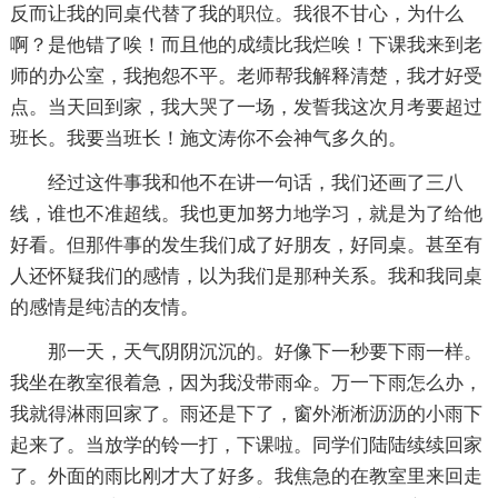
反而让我的同桌代替了我的职位。我很不甘心，为什么
啊？是他错了唉！而且他的成绩比我烂唉！下课我来到老
师的办公室，我抱怨不平。老师帮我解释清楚，我才好受
点。当天回到家，我大哭了一场，发誓我这次月考要超过
班长。我要当班长！施文涛你不会神气多久的。
经过这件事我和他不在讲一句话，我们还画了三八
线，谁也不准超线。我也更加努力地学习，就是为了给他
好看。但那件事的发生我们成了好朋友，好同桌。甚至有
人还怀疑我们的感情，以为我们是那种关系。我和我同桌
的感情是纯洁的友情。
那一天，天气阴阴沉沉的。好像下一秒要下雨一样。
我坐在教室很着急，因为我没带雨伞。万一下雨怎么办，
我就得淋雨回家了。雨还是下了，窗外淅淅沥沥的小雨下
起来了。当放学的铃一打，下课啦。同学们陆陆续续回家
了。外面的雨比刚才大了好多。我焦急的在教室里来回走