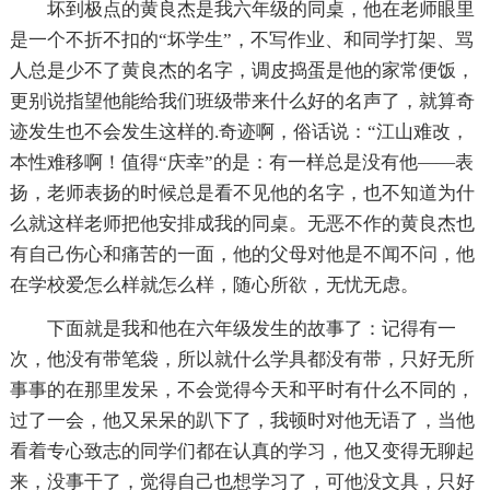
坏到极点的黄良杰是我六年级的同桌，他在老师眼里
是一个不折不扣的“坏学生”，不写作业、和同学打架、骂
人总是少不了黄良杰的名字，调皮捣蛋是他的家常便饭，
更别说指望他能给我们班级带来什么好的名声了，就算奇
迹发生也不会发生这样的.奇迹啊，俗话说：“江山难改，
本性难移啊！值得“庆幸”的是：有一样总是没有他——表
扬，老师表扬的时候总是看不见他的名字，也不知道为什
么就这样老师把他安排成我的同桌。无恶不作的黄良杰也
有自己伤心和痛苦的一面，他的父母对他是不闻不问，他
在学校爱怎么样就怎么样，随心所欲，无忧无虑。
下面就是我和他在六年级发生的故事了：记得有一
次，他没有带笔袋，所以就什么学具都没有带，只好无所
事事的在那里发呆，不会觉得今天和平时有什么不同的，
过了一会，他又呆呆的趴下了，我顿时对他无语了，当他
看着专心致志的同学们都在认真的学习，他又变得无聊起
来，没事干了，觉得自己也想学习了，可他没文具，只好