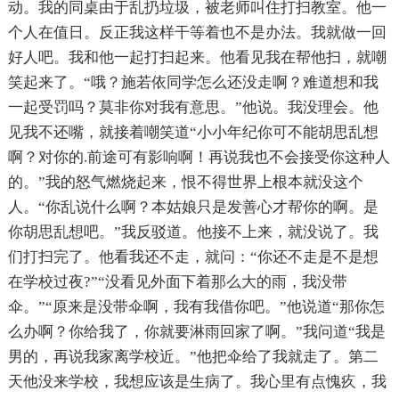
动。我的同桌由于乱扔垃圾，被老师叫住打扫教室。他一
个人在值日。反正我这样干等着也不是办法。我就做一回
好人吧。我和他一起打扫起来。他看见我在帮他扫，就嘲
笑起来了。“哦？施若依同学怎么还没走啊？难道想和我
一起受罚吗？莫非你对我有意思。”他说。我没理会。他
见我不还嘴，就接着嘲笑道“小小年纪你可不能胡思乱想
啊？对你的.前途可有影响啊！再说我也不会接受你这种人
的。”我的怒气燃烧起来，恨不得世界上根本就没这个
人。“你乱说什么啊？本姑娘只是发善心才帮你的啊。是
你胡思乱想吧。”我反驳道。他接不上来，就没说了。我
们打扫完了。他看我还不走，就问：“你还不走是不是想
在学校过夜?”“没看见外面下着那么大的雨，我没带
伞。”“原来是没带伞啊，我有我借你吧。”他说道“那你怎
么办啊？你给我了，你就要淋雨回家了啊。”我问道“我是
男的，再说我家离学校近。”他把伞给了我就走了。第二
天他没来学校，我想应该是生病了。我心里有点愧疚，我