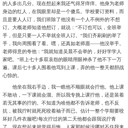
的人多出几分。现在想起来我还气得牙痒痒。他身为老师
身边的红人，在我眼里却是一个傻瓜。学校要订资料，而
且是要人人订，我们班除了他没有一个人不例外的'不想
订。大概老师知道他想订，就说：”不订也可以，全班举
手，但是只要一人不举就全班人订。“我们齐刷刷的举了
手，我向周围看了看。嘿，还真如老师愿——他没举手。
老师得意的夸他：”我就知道吴晨不会举的，好好学学人
家吧。“班上七十多双哀怨的眼睛用眼神杀了他不下一万
遍。课后七十多人围着他骂到上课，弄的他一整天都胆战
心惊的。
他坐在我右手边，我一瞧他不顺眼就会拧他。他上课
不敢动，一下课就会溜。所以我专挑上课拧他，还是装着
若无其事的拧的。不知道为啥他都不告诉老师，也不反
抗，被我拧时就死死咬着袖子而已。估计一整个学期要咬
坏好几件衣服吧!每次拧过的第二天他都会跟我说拧青
了。现在想起来就觉得后悔，人家那时候没哪对不住我来