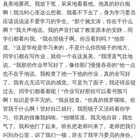
臭美地要死。我放下笔，呆呆地看着他。他真的好白痴
啊！我当时心里这么想着。我看不下去了，身为学习委员
应该说说这不爱学习的学生。“那个施文涛，你在干什么
啊？”我大声地说。我的声音打破了教室原本的安静，同
学们都看向我。“我在照镜子啊。你没看到吗？”他答
道。“这是学校是学习来的，不是什么你照镜子的地方。
同学们都在写作业，就你一个在这臭美。”我理直气壮地
说。“我那些作业早写好了，像你那门慢慢吞吞的”他一点
也不在乎地说。我检查了他一下他的作业，真的全写好
了。我有点无话可说的感觉。可是为了面子，我还得反驳
过去。同学们都看着呢！“作业写好那你可以看书预习
啊！知识是学不完的。”我反驳道。“你真的很罗嗦唉。你
管我干什么啊！管好自己就行。我照镜子又没碍着你学
习。你真的很像我妈唉。”他嘲笑道。我无地自容，我生
气了。我和他打了起来。班长把老师叫来了。老师把我们
叫到办公室，训了我们一顿，辞去了我学习委员的身份。