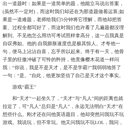
出一道题时：如果是一道简单的题，他能立马说出答案，
(虽然不一定对)，而这时我们却还在为那道题做着运算;如
果是一道难题，老师给我们5分钟将它理解，而他却把答
案、过程全都写好了，而这时我们也许看了几遍题都没理
解到。不见他怎么用功可考试照样拿高分，这一点我真是
自叹弗如。他的.自我膨胀速度也是极其惊人。才夸他一
句，便马上沾沾自喜，忘乎所以起来。终于有一天，他骨
子里的狂傲冲破了可怜的矜持，他竟像樱木花道一样问
我：“你说，我是不是天才，是不是学霸?”我弱弱地答了
一句：“是。”自此，他更加坚信了自己是天才这个事实。
游戏“霸王”
和“天才”一起坐久了，“天才”与“凡人”间的距离也就
拉近了，可“凡人”总归是“凡人”，永远无法明白“天才”在
想些什么。刚才还在问他英语题目，他却突然问我玩不玩
游戏。我说玩，但不常玩。他又问我玩不玩LOL，我问，