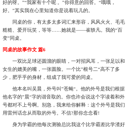
好的呀。”“我家有十个呢 。”你得意的回答。“哦哦，
好。”其实我在心里知道你是说着玩儿的。
同桌的你，有太多太多词汇来形容，风风火火、毛毛
糙糙、爱开玩笑，等等……她就是——崔轶凡。我的“百
变”同桌。
同桌的故事作文 篇6
一双比足球还圆溜的眼睛，一对招风耳，一张足以和
女生的媲美的嘴，一张圆脸。一个比”根号二“高不了多
少，肥乎乎的身材，组成了我可爱的同桌。
他本名叫吴晨，外号叫”苍蝇“。他的外号是我们根据
他名字的”晨“字的谐音取的。你也许会说这个字读着和外
号都对不上号啊。别急，我来给你解释：这个外号是我们
用雷州话念从而取的外号。不信?那你念念看!
身为学霸的他每次测验总比我这个比学霸差比学渣好