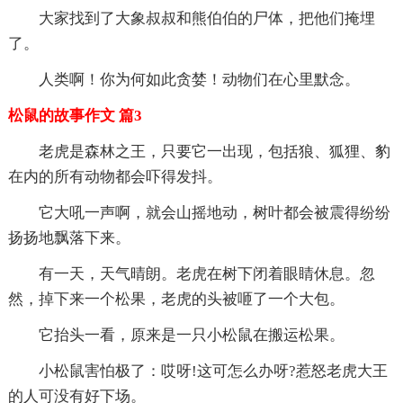
大家找到了大象叔叔和熊伯伯的尸体，把他们掩埋
了。
人类啊！你为何如此贪婪！动物们在心里默念。
松鼠的故事作文 篇3
老虎是森林之王，只要它一出现，包括狼、狐狸、豹
在内的所有动物都会吓得发抖。
它大吼一声啊，就会山摇地动，树叶都会被震得纷纷
扬扬地飘落下来。
有一天，天气晴朗。老虎在树下闭着眼睛休息。忽
然，掉下来一个松果，老虎的头被咂了一个大包。
它抬头一看，原来是一只小松鼠在搬运松果。
小松鼠害怕极了：哎呀!这可怎么办呀?惹怒老虎大王
的人可没有好下场。