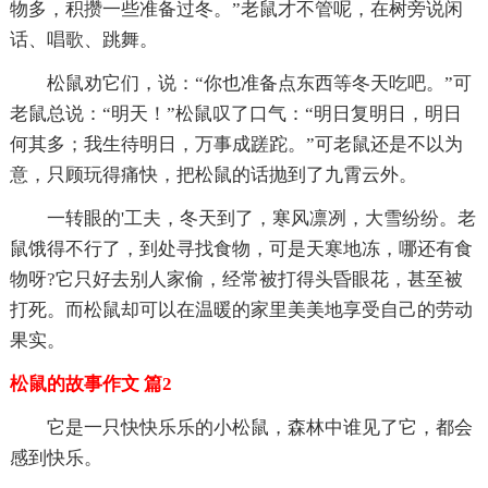
物多，积攒一些准备过冬。”老鼠才不管呢，在树旁说闲
话、唱歌、跳舞。
松鼠劝它们，说：“你也准备点东西等冬天吃吧。”可
老鼠总说：“明天！”松鼠叹了口气：“明日复明日，明日
何其多；我生待明日，万事成蹉跎。”可老鼠还是不以为
意，只顾玩得痛快，把松鼠的话抛到了九霄云外。
一转眼的'工夫，冬天到了，寒风凛冽，大雪纷纷。老
鼠饿得不行了，到处寻找食物，可是天寒地冻，哪还有食
物呀?它只好去别人家偷，经常被打得头昏眼花，甚至被
打死。而松鼠却可以在温暖的家里美美地享受自己的劳动
果实。
松鼠的故事作文 篇2
它是一只快快乐乐的小松鼠，森林中谁见了它，都会
感到快乐。