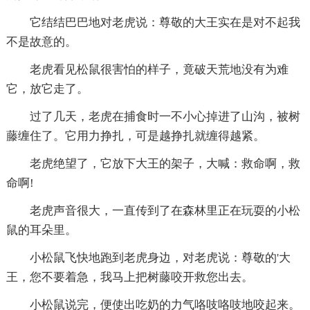
它结结巴巴地对老虎说：尊敬的大王实在是对不起我
不是故意的。
老虎看见松鼠很害怕的样子，竟破天荒地没有为难
它，放它走了。
过了几天，老虎在捕食时一不小心掉进了山沟，被树
藤缠住了。它用力挣扎，可是越挣扎就缠得越紧。
老虎绝望了，它放下大王的架子，大喊：救命啊，救
命啊!
老虎声音很大，一直传到了在森林里正在玩耍的小松
鼠的耳朵里。
小松鼠飞快地跑到老虎身边，对老虎说：尊敬的'大
王，您不要着急，我马上把树藤咬开救您出去。
小松鼠说完，便使出吃奶的力气咯吱咯吱地咬起来。