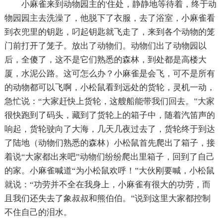
小麻雀来到动物园主的'住处，静静地等待着，终于动
物园园主去洗澡了，他脱下了衣服，去了浴室，小麻雀看
到衣兜里的钥匙，叼起钥匙就飞走了，来到各个动物的笼
门前打开了笼子。放出了动物们。动物们出了动物园以
后，全傻了，这不是它们熟悉的森林，到处都是高楼大
厦，水泥公路。这可怎么办？小麻雀是会飞，可不是所有
的动物都可以飞啊，小松鼠看到远处的货轮，灵机一动，
急忙说：“大家赶快上货轮，这艘船能带我们回去。”大家
很快跑到了码头，藏到了货轮上的箱子中，随着汽笛声的
响起，货轮驶向了大海，几天几夜过去了，货轮终于到达
了陆地（动物们熟悉的森林）小松鼠首先爬出了箱子，接
着说“大家都出来吧”动物们纷纷爬出里箱子，回到了自己
的家。小麻雀喊道“为小松鼠欢呼！”大伙刚要喊，小松鼠
就说：“功劳并不全在我身上，小麻雀有很大的功劳，而
且我们还失去了象叔叔和熊伯伯。”说到这里大家都控制
不住自己的泪水。