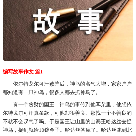
编写故事作文 篇1
依尔特戈尔可汗败阵后，神鸟的名气大增，家家户户
都知道有一只神鸟，很多人都去抓神鸟了。
有一个贪财的国王，神鸟的事传到他耳朵里，他想依
尔特戈尔可汗真条款，可他却很善良。那找一个不善良的
不就不会叹气了吗。于是国王让山里的山寨王哈达丝去捉
神鸟，捉到就给10锭金子。哈达丝答应了。哈达丝跑到北