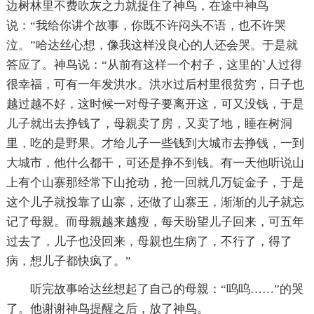
边树林里不费吹灰之力就捉住了神鸟，在途中神鸟
说：“我给你讲个故事，你既不许闷头不语，也不许哭
泣。”哈达丝心想，像我这样没良心的人还会哭。于是就
答应了。神鸟说：“从前有这样一个村子，这里的`人过得
很幸福，可有一年发洪水。洪水过后村里很贫穷，日子也
越过越不好，这时候一对母子要离开这，可又没钱，于是
儿子就出去挣钱了，母親卖了房，又卖了地，睡在树洞
里，吃的是野果。才给儿子一些钱到大城市去挣钱，一到
大城市，他什么都干，可还是挣不到钱。有一天他听说山
上有个山寨那经常下山抢动，抢一回就几万锭金子，于是
这个儿子就投靠了山寨，还做了山寨王，渐渐的儿子就忘
记了母親。而母親越来越瘦，每天盼望儿子回来，可五年
过去了，儿子也没回来，母親也生病了，不行了，得了
病，想儿子都快疯了。”
听完故事哈达丝想起了自己的母親：“呜呜……”的哭
了。他谢谢神鸟提醒之后，放了神鸟。