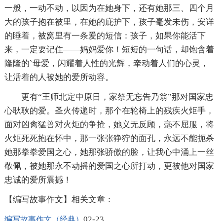
一般，一动不动，以因为在她身下，还有她那三、四个月
大的孩子抱在被里，在她的庇护下，孩子毫发未伤，安详
的睡着，被窝里有一条爱的短信：孩子，如果你能活下
来，一定要记住——妈妈爱你！短短的一句话，却饱含着
隆隆的`母爱，闪耀着人性的光辉，牵动着人们的心灵，
让活着的人被她的爱所动容。
更有“王师北定中原日，家祭无忘告乃翁”那对国家忠
心耿耿的爱。圣火传递时，那个在轮椅上的残疾火炬手，
面对凶禽猛兽对火炬的争抢，她义无反顾，毫不屈服，将
火炬死死抱在怀中，那一张张狰狞的面孔，永远不能扼杀
她那拳拳爱国之心，她那张骄傲的脸，让我心中涌上一丝
敬佩，被她那永不动摇的爱国之心所打动，更被他对国家
忠诚的爱所震撼！
【编写故事作文】相关文章：
02-23
编写故事作文（经典）