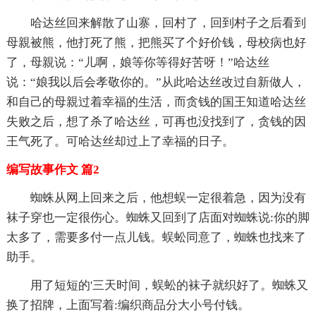
哈达丝回来解散了山寨，回村了，回到村子之后看到
母親被熊，他打死了熊，把熊买了个好价钱，母校病也好
了，母親说：“儿啊，娘等你等得好苦呀！”哈达丝
说：“娘我以后会孝敬你的。”从此哈达丝改过自新做人，
和自己的母親过着幸福的生活，而贪钱的国王知道哈达丝
失败之后，想了杀了哈达丝，可再也没找到了，贪钱的因
王气死了。可哈达丝却过上了幸福的日子。
编写故事作文 篇2
蜘蛛从网上回来之后，他想蜈一定很着急，因为没有
袜子穿也一定很伤心。蜘蛛又回到了店面对蜘蛛说:你的脚
太多了，需要多付一点儿钱。蜈蚣同意了，蜘蛛也找来了
助手。
用了短短的'三天时间，蜈蚣的袜子就织好了。蜘蛛又
换了招牌，上面写着:编织商品分大小号付钱。