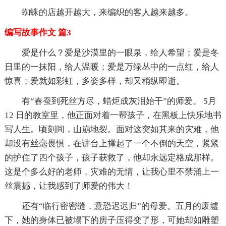
蜘蛛的店越开越大，来编织的客人越来越多。
编写故事作文 篇3
爱是什么？爱是沙漠里的一眼泉，给人希望；爱是冬
日里的一抹阳，给人温暖；爱是万绿丛中的一点红，给人
惊喜；爱就如彩虹，多姿多样，却又稍纵即逝。
有“春蚕到死丝方尽，蜡炬成灰泪始干”的师爱。 5月
12 日的教室里，他正面对着一帮孩子，在黑板上快乐地书
写人生。顷刻间，山崩地裂。面对这突如其来的灾难，他
却没有丝毫畏惧，在讲台上撑起了一个不倒的天空，紧紧
的护住了四个孩子，孩子获救了，他却永远定格成那样。
这是个多么好的老师，灾难的无情，让我心里不禁涌上一
丝震撼，让我感到了师爱的伟大！
还有“临行密密缝，意恐迟迟归”的母爱。五月的废墟
下，她的身体已被塌下的房子压得变了形，可她却如雕塑