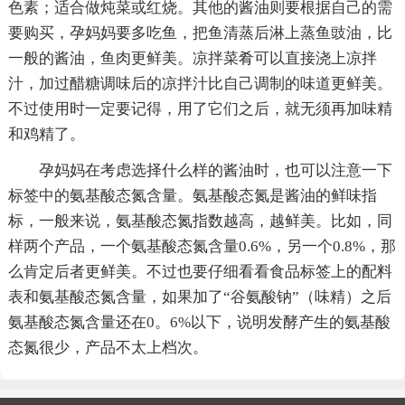
色素；适合做炖菜或红烧。其他的酱油则要根据自己的需
要购买，孕妈妈要多吃鱼，把鱼清蒸后淋上蒸鱼豉油，比
一般的酱油，鱼肉更鲜美。凉拌菜肴可以直接浇上凉拌
汁，加过醋糖调味后的凉拌汁比自己调制的味道更鲜美。
不过使用时一定要记得，用了它们之后，就无须再加味精
和鸡精了。
孕妈妈在考虑选择什么样的酱油时，也可以注意一下
标签中的氨基酸态氮含量。氨基酸态氮是酱油的鲜味指
标，一般来说，氨基酸态氮指数越高，越鲜美。比如，同
样两个产品，一个氨基酸态氮含量0.6%，另一个0.8%，那
么肯定后者更鲜美。不过也要仔细看看食品标签上的配料
表和氨基酸态氮含量，如果加了“谷氨酸钠”（味精）之后
氨基酸态氮含量还在0。6%以下，说明发酵产生的氨基酸
态氮很少，产品不太上档次。