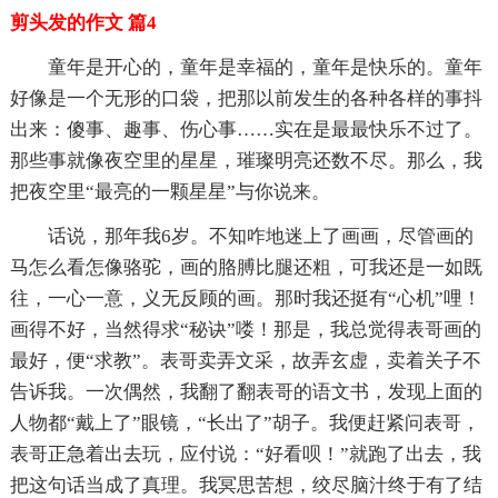
剪头发的作文 篇4
童年是开心的，童年是幸福的，童年是快乐的。童年
好像是一个无形的口袋，把那以前发生的各种各样的事抖
出来：傻事、趣事、伤心事……实在是最最快乐不过了。
那些事就像夜空里的星星，璀璨明亮还数不尽。那么，我
把夜空里“最亮的一颗星星”与你说来。
话说，那年我6岁。不知咋地迷上了画画，尽管画的
马怎么看怎像骆驼，画的胳膊比腿还粗，可我还是一如既
往，一心一意，义无反顾的画。那时我还挺有“心机”哩！
画得不好，当然得求“秘诀”喽！那是，我总觉得表哥画的
最好，便“求教”。表哥卖弄文采，故弄玄虚，卖着关子不
告诉我。一次偶然，我翻了翻表哥的语文书，发现上面的
人物都“戴上了”眼镜，“长出了”胡子。我便赶紧问表哥，
表哥正急着出去玩，应付说：“好看呗！”就跑了出去，我
把这句话当成了真理。我冥思苦想，绞尽脑汁终于有了结