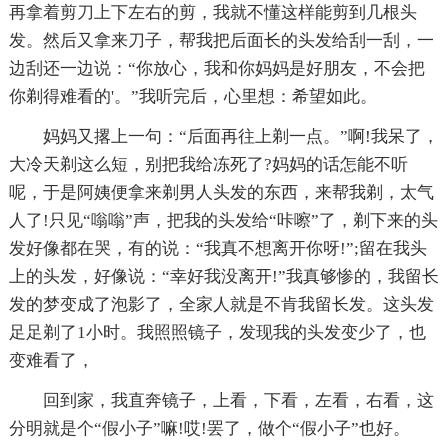
再拿着剪刀上下左右的剪，我就不懂这样能剪到几根头
发。然后又拿来刀子，帮我把后面长的头发给刮一刮，一
边刮还一边说：“你放心，我和你妈妈是好朋友，不会把
你剃得难看的'。”我听完后，心里想：希望如此。
妈妈又撂上一句：“后面再往上剃一点。”啊!我呆了，
大冷天剃这么短，别把我给冻死了?妈妈的话怎能不听
呢，于是阿姨便拿来剃男人头发的东西，来帮我剃，太气
人了!只见“嗡嗡”声，把我的头发给“咔嚓”了，剃下来的头
发好像都在哭，有的说：“我真不想离开你呀!”;留在我头
上的头发，好像说：“幸好我没离开!”我真够惨的，我留长
发的梦变成了泡影了，全家人就是不肯我留长发。这头发
足足剃了1小时。我照照镜子，发现我的头发变少了，也
变难看了，
回到家，我直奔镜子，上看，下看，左看，右看，这
分明就是个“假小子”嘛!哎!罢了，做个“假小子”也好。