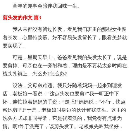
童年的趣事会陪伴我回味一生。
剪头发的作文 篇3
我从来都没有留过长发，看见我们班里的那些女生留
着长发，心里特羡慕。好不容易头发留长了，眼看美梦就
要实现了。
可是，星期天早上，爸爸看见我的头发太长了，说是
要剪掉。母亲也在一旁附和着，理由是不要花太多时间在
梳头扎辫上。怎么办?怎么办?
没法，父母命难违。我只好随着妈妈一起来到理发
店，老板娘一看说：“这点头发也要剪?”我一听正中下
怀，连忙拉着妈妈的手说：“走吧!”妈妈说：“不行，快点
帮她剪吧!”于是，老板娘叫身边的伙计帮我洗头。这里的
洗头方式却非同寻常，它是躺着洗的，我觉得有点难为
情。啊!终于洗完了，该剪头发了。老板娘先叫我坐好，