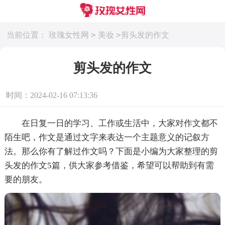
>
>
当前位置：
玫瑰女性网
美妆
剪头发的作文
剪头发的作文
时间：2024-02-16 07:13:36
在日复一日的学习、工作或生活中，大家对作文都不
陌生吧，作文是通过文字来表达一个主题意义的记叙方
法。那么你有了解过作文吗？下面是小编为大家整理的剪
头发的作文5篇，供大家参考借鉴，希望可以帮助到有需
要的朋友。