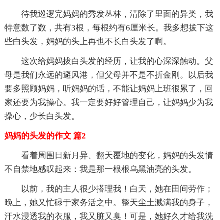
待我巡逻完妈妈的秀发丛林，清除了里面的异类，我
特意数了数，共有3根，每根约有6厘米长。我多想拔下这
些白头发，妈妈的头上再也不长白头发了啊。
这次给妈妈拔白头发的经历，让我的心深深触动。父
母是我们永远的避风港，但父母并不是不折金刚。以后我
要多照顾妈妈，听妈妈的话，不能让妈妈上班很累了，回
家还要为我操心。我一定要好好管理自己，让妈妈少为我
操心，少长白头发。
妈妈的头发的作文 篇2
看着周围日新月异、翻天覆地的变化，妈妈的头发情
不自禁地感叹起来：我是那一根根乌黑油亮的头发。
以前，我的主人很少搭理我！白天，她在田间劳作；
晚上，她又忙碌于家务活之中。整天尘土溅满我的身子，
汗水浸透我的衣服，我又脏又臭！可是，她好久才给我洗