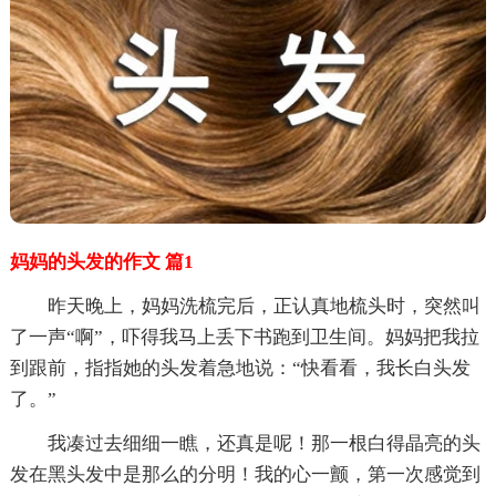
妈妈的头发的作文 篇1
昨天晚上，妈妈洗梳完后，正认真地梳头时，突然叫
了一声“啊”，吓得我马上丢下书跑到卫生间。妈妈把我拉
到跟前，指指她的头发着急地说：“快看看，我长白头发
了。”
我凑过去细细一瞧，还真是呢！那一根白得晶亮的头
发在黑头发中是那么的分明！我的心一颤，第一次感觉到