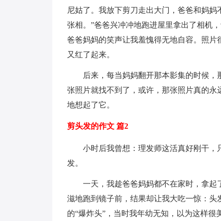
尼姑了。我放下剪刀走出大门，爸爸和妈妈不
张相。”爸爸兴冲冲地跑进屋里拿出了相机，
爸爸妈妈的笑声让我羞愧得无地自容。照片
又红了起来。
后来，每当妈妈翻开那本影集的时候，那
张照片就找不到了，或许，那张照片真的永
地想起了它。
剪头发的作文 篇2
小时后我曾想：理发师这活真好刚干，只要
发。
一天，我趁爸爸妈妈都不在家时，拿起了剪
滋地跑到镜子前，结果却让我大吃一惊：头
的“爆炸头”，当时我年幼无知，以为这样