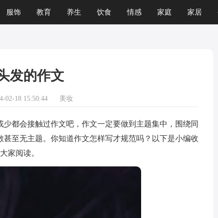
服饰
教育
养生
饮食
情感
家庭
家居
运程
生肖
游戏
头发的作文
02-18 15:50:44
美妆
少都会接触过作文吧，作文一定要做到主题集中，围绕同
散甚至无主题。你知道作文怎样写才规范吗？以下是小编收
迎大家阅读。