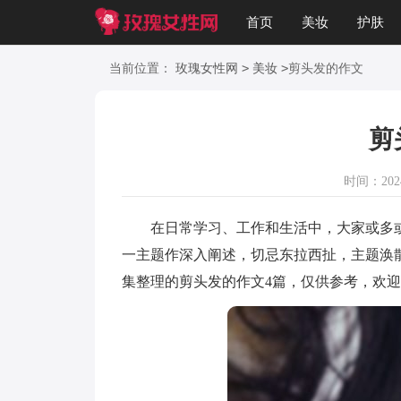
首页
美妆
护肤
美文
知识
起名
>
>
当前位置：
玫瑰女性网
美妆
剪头发的作文
剪
时间：2024-
在日常学习、工作和生活中，大家或多或
一主题作深入阐述，切忌东拉西扯，主题涣
集整理的剪头发的作文4篇，仅供参考，欢