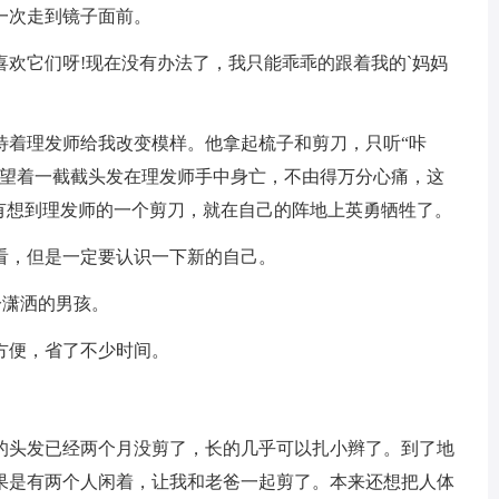
一次走到镜子面前。
它们呀!现在没有办法了，我只能乖乖的跟着我的`妈妈
着理发师给我改变模样。他拿起梳子和剪刀，只听“咔
的望着一截截头发在理发师手中身亡，不由得万分心痛，这
没有想到理发师的一个剪刀，就在自己的阵地上英勇牺牲了。
，但是一定要认识一下新的自己。
分潇洒的男孩。
便，省了不少时间。
头发已经两个月没剪了，长的几乎可以扎小辫了。到了地
果是有两个人闲着，让我和老爸一起剪了。本来还想把人体