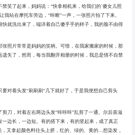
禁笑了起来，妈妈说：“快拿相机来，给我们的`傻女儿照
让我站在摩托车旁边，“咔嚓”一声，一张照片拍了下来。
很快就洗出来了，端详着自己傻乎乎的样子，我的脸不由得
张照片常常是妈妈的笑柄。可惜，在我家搬家的时候，那
远遗失了，然而，每当我翻开相册的时候，我总是情不自禁
对着头发“刷刷刷“几下就好了，于是我便想自己剪头
刀，对着左右两边头发“咔咔咔”乱剪了一通。尔后喜滋
发一边长，一边短。有的搭下来，有的竖起来，成了真正
很美，又拿起颜色料往头上挤，红的、绿的、黄的…想染发，