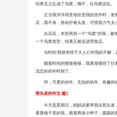
结果见之乱成了鸟窝，哦不，比鸟窝还乱。
正当我洋洋得意地欣赏我的杰作时，爸爸妈
店，我不肯，拼命护着头发，可惜我力气太
出店后，本想再剪一个“鸟窝”的我，被爸
一个鸟窝发型，结果又被送进理发店。
当时的'我很奇怪于大人们对我的不解，
随着时间的慢慢推移，我逐渐懂得了往事
流恋的幼年时期了。
呵，可爱的幼年、无知的幼年、有趣的幼
剪头发的作文 篇3
今天是星期日，妈妈说要带我去剪头发，
看看镜子里的我，梳着两条小辫子，圆圆的