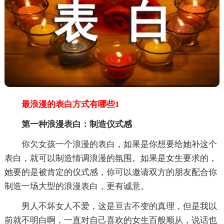
最浪漫的表白方式有哪些1
第一种浪漫表白：制造仪式感
你欠女孩一个浪漫的表白，如果是你想要给她补这个
表白，就可以制造情调浪漫的氛围。如果是女生要求的，
她要的是被肯定的仪式感，你可以邀请双方的朋友配合你
制造一场大型的浪漫表白，更有诚意。
男人不坏女人不爱，这是亘古不变的真理，但是我以
前就不明白啊，一直对自己喜欢的女生百般顺从，说话也