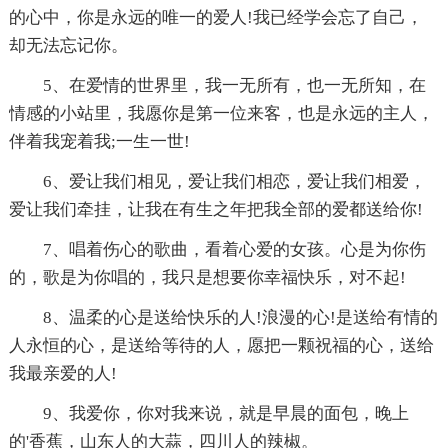
的心中，你是永远的唯一的爱人!我已经学会忘了自己，
却无法忘记你。
5、在爱情的世界里，我一无所有，也一无所知，在
情感的小站里，我愿你是第一位来客，也是永远的主人，
伴着我宠着我;一生一世!
6、爱让我们相见，爱让我们相恋，爱让我们相爱，
爱让我们牵挂，让我在有生之年把我全部的爱都送给你!
7、唱着伤心的歌曲，看着心爱的女孩。心是为你伤
的，歌是为你唱的，我只是想要你幸福快乐，对不起!
8、温柔的心是送给快乐的人!浪漫的心!是送给有情的
人永恒的心，是送给等待的人，愿把一颗祝福的心，送给
我最亲爱的人!
9、我爱你，你对我来说，就是早晨的面包，晚上
的'香蕉，山东人的大蒜，四川人的辣椒。