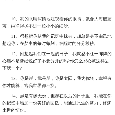
10、我的眼睛深情地注视着你的眼睛，就像大海般蔚
蓝，纯净得揉不进一粒小小的细沙。
11、很想把你从我的记忆中抹去，却总是身不由己地
想起你：在梦中的每时每刻，在醒时的分分秒秒。
12、回想起我们在一起的日子，我就忍不住一阵阵的
心痛不是曾经说好了不要分开的吗?你怎么忍心就这样丢
下我一个?
13、你是岸，我是船，你是太阳，我为你转，幸福有
你才能算，给我世界都不换。
14、虽是有缘无份，但愿在以后的日子里，我能在你
的记忆中增加一份美好的回忆，能通过此生的努力，修满
来世的情份。