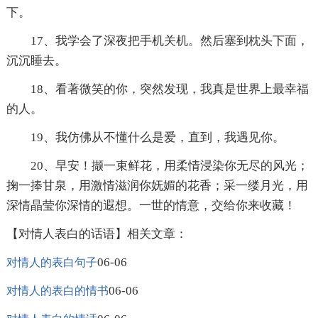
下。
17、我学会了深夜把手机关机。然后塞到枕头下面，
沉沉睡去。
18、看著微笑的你，突然发现，我真是世界上最幸福
的人。
19、我仿佛从不懂什么是爱，直到，我遇见你。
20、早安！撷一束鲜花，用柔情浸染你无尽的风光；
掬一捧甘泉，用激情滋润你妩媚的花香；采一缕月光，用
深情晶莹你深情的遐想。一世的情意，交给你来收藏！
【对情人表白的话语】相关文章：
06-06
对情人的表白句子
06-06
对情人的表白的情书