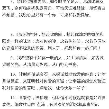
7、曾经沧海难为水，如今眼里全是云，总想比翼双
双飞，奈何独身桥头寂寞归，可惜天涯难结缘，却怪表白
不频繁，我说心里只有一个你，可愿和我聚良缘。
8、想起你的好，想起你的闹，想起你灿烂的微笑和
阳光一样的味道；念着你的吵，念着你的笑，念着你偶尔
的霸道和不经意的坏笑。周末了，好想和你一起打闹！
9、我希望有个如你一般的人，如山间清风，如古城
温暖的光。从清晨到夜晚，从山野到书房。
10、让时间做试金石，来探试我对你爱的纯真；让岁
月做见证，来证明我对你爱的真诚；让幸福的感觉来验证
我对你爱的誓言吧，嫁给我，让你快乐一辈子！
11、喜欢你，没原理，但我偏小时候起就有是如许喜
欢你。细数往日的`点滴，有过欢笑的泪水和真贵的记