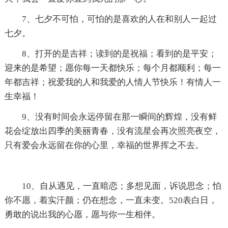
7、七夕不可怕，可怕的是喜欢的人在和别人一起过
七夕。
8、打开的是吉祥；读到的是祝福；看到的是平安；
迎来的是希望；愿你每一天都快乐；每个月都顺利；每一
年都吉祥；祝爱我的人和我爱的人情人节快乐！有情人一
生幸福！
9、没有时间会永远停留在那一瞬间的辉煌，没有鲜
花会绽放出四季的美丽青春，没有流星会再次照亮夜空，
只有爱会永远留在你的心里，幸福的世界挥之不去。
10、自从遇见，一直暗恋；多想见面，诉说思念；怕
你不愿，着实汗颜；仍在想念，一直未变。520表白日，
勇敢的说出我的心愿，愿与你一生相伴。