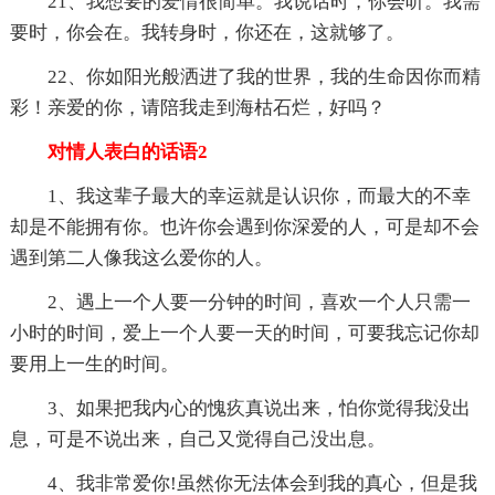
21、我想要的爱情很简单。我说话时，你会听。我需
要时，你会在。我转身时，你还在，这就够了。
22、你如阳光般洒进了我的世界，我的生命因你而精
彩！亲爱的你，请陪我走到海枯石烂，好吗？
对情人表白的话语2
1、我这辈子最大的幸运就是认识你，而最大的不幸
却是不能拥有你。也许你会遇到你深爱的人，可是却不会
遇到第二人像我这么爱你的人。
2、遇上一个人要一分钟的时间，喜欢一个人只需一
小时的时间，爱上一个人要一天的时间，可要我忘记你却
要用上一生的时间。
3、如果把我内心的愧疚真说出来，怕你觉得我没出
息，可是不说出来，自己又觉得自己没出息。
4、我非常爱你!虽然你无法体会到我的真心，但是我