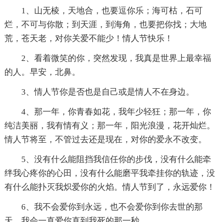
1、山无棱，天地合，也要逗你乐；海可枯，石可
烂，不可与你散；到天涯，到海角，也要把你找；大地
荒，苍天老，对你关爱不能少！情人节快乐！
2、看着微笑的你，突然发现，我真是世界上最幸福
的人。早安，北鼻。
3、情人节你是否也是自己或是情人不在身边。
4、那一年，你青春如花，我年少轻狂；那一年，你
纯洁美丽，我有情有义；那一年，阳光浪漫，花开灿烂。
情人节将至，不管过去还是现在，对你的爱永不改变。
5、没有什么能阻挡我信任你的步伐，没有什么能牵
绊我心疼你的心田，没有什么能磨平我牵挂你的轨迹，没
有什么能扑灭我炽爱你的火焰。情人节到了，永远爱你！
6、我不会爱你到永远，也不会爱你到你去世的那
天，我会一直爱你直到我死的那一秒。