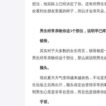
想法，他实际上已经决定了你。还有些男生
欢看到女朋友害羞的样子，所以才会亲耳朵
男生经常亲吻你这3个部位，说明早已疼
锁骨。
其实对于大多数的女生而言，锁骨都是一
男生经常亲吻你这个部位，那么就说明男生
额头。
现在夏天天气变得越来越炎热，不论是男
生化妆之后再出汗，额头肯定会变得非常的
明男生心里是非常在意你，而且也是很疼你
手背。