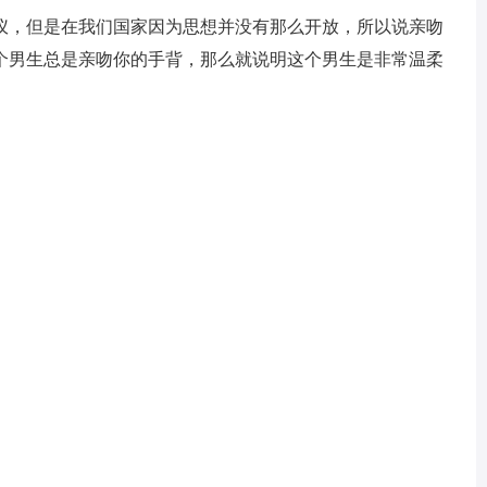
，但是在我们国家因为思想并没有那么开放，所以说亲吻
个男生总是亲吻你的手背，那么就说明这个男生是非常温柔