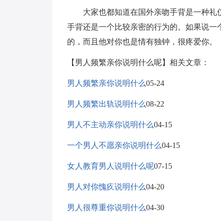
大家也都知道在国外亲吻手背是一种礼仪
手背还是一个比较亲密的行为的。如果说一
的，而且他对你也是情有独钟，很疼爱你。
【男人频繁亲你说明什么呢】相关文章：
男人频繁亲你说明什么
05-24
男人频繁出轨说明什么
08-22
男人不主动亲你说明什么
04-15
一个男人不愿亲你说明什么
04-15
女人教育男人说明什么呢
07-15
男人对你愧疚说明什么
04-20
男人很尊重你说明什么
04-30