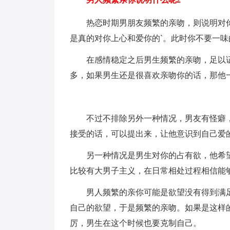
热恋时期男朋友频繁的亲吻，则说明对你
是真的对你上心和爱你的`。此时你不要一
在感情稳定之后男生频繁的亲吻，足以证
多，如果男生还是很喜欢亲吻你的话，那他
不过不排除另外一种情况，男友有怪癖，
接受的话，可以提出来，让他意识到自己爱
另一种情况是男生对你的占有欲，他希望
比较有大男子主义，在日常相处过程相信能
男人频繁的亲你可能是欲望没有得到满足
自己的欲望，于是频繁的亲吻。如果是这样
厉，男生在这个时候也要克制自己。