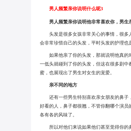
男人频繁亲你说明什么呢3
男人频繁亲你说明他非常喜欢你，
男生
头发是很多女孩非常关心的事情，很多人
会非常珍惜自己的头发，平时头发的护理也
如果他亲了你的头发，那就说明他真的对
一低头就碰到了你的头发，但这在很多剧中
蜜，也展现出了男生对女生的宠爱。
亲不同的地方
还有一些男生特别喜欢亲女朋友的鼻子，
好看的人，鼻子都很翘，不管你翻哪个演员
各有各的风味了。
所以对他们来说如果他们甚至觉得你的鼻