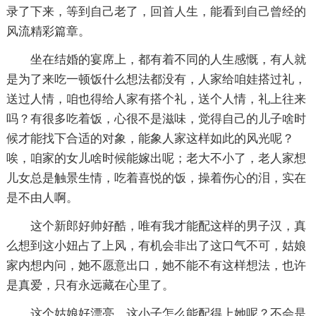
录了下来，等到自己老了，回首人生，能看到自己曾经的
风流精彩篇章。
坐在结婚的宴席上，都有着不同的人生感慨，有人就
是为了来吃一顿饭什么想法都没有，人家给咱娃搭过礼，
送过人情，咱也得给人家有搭个礼，送个人情，礼上往来
吗？有很多吃着饭，心很不是滋味，觉得自己的儿子啥时
候才能找下合适的对象，能象人家这样如此的风光呢？
唉，咱家的女儿啥时候能嫁出呢；老大不小了，老人家想
儿女总是触景生情，吃着喜悦的饭，操着伤心的泪，实在
是不由人啊。
这个新郎好帅好酷，唯有我才能配这样的男子汉，真
么想到这小妞占了上风，有机会非出了这口气不可，姑娘
家内想内问，她不愿意出口，她不能不有这样想法，也许
是真爱，只有永远藏在心里了。
这个姑娘好漂亮，这小子怎么能配得上她呢？不会是