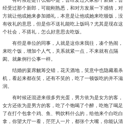
有时候还是什么都不是，曾经爱过人家那个新娘，曾
经受过那个新郎，可能刚熟悉，和对方发展一下感情，对
方就让他或她来参加婚礼，本意是让他或她来吃顿饭，没
有收礼的意思，但是你不送礼能吃上饭吗？尤其是现在这
个社会，不搭礼，怎么好意思去吃饭。
有些是单位的同事，人就是这你来我往，凑个热闹，
来吃个饭，增加个人气，关系就紧一点，不来就有点隔
阂。就象例行公事一样。
结婚的宴席觥筹交错，花天酒地，笑意中也隐藏着杀
机，看起来都在笑，还有不笑的，吃了一顿饭吃的并不滋
润。
有时候还混进来很多穷光蛋，男方依为是女方的客，
女方还依为是男方的客，吃了个饱喝了个醉，吃饱了喝足
了在打个包拿个鸡、鱼、鸭饮料什么的，给他来个白吃白
拿，你望大厅一看，茫茫人一片，都张个大嘴，你能认清