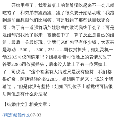
开始用餐了，我看着桌上的菜肴猛吃起来不一会儿就
吃饱了，和弟弟东跑西跑，跑了很久要开始活动啦！我跑
到最前面想跟他们比强答，可是我错了那些题目我哪会
呀，终于有一道强答葫芦娃歌曲的歌词我终于会了！可是
姐姐却跟我抢了起来，被他答中了，算了反正是自己的姐
姐，最后一关最好玩，让我们来红包里有多少钱，大家甚
是激动，500，，300，251……司仪摇摇头，姐姐灵机一
动228.5司仪问确定吗？姐姐看着司仪脸上的表情又改了
答案228.6司仪摇摇头，后来没人敢上了有一位阿姨上
了，司仪说；"这个答案有人猜过只是没有坚持，我们都
很好奇，阿姨轻轻的说228.5，姐姐叫了起来；"说这个我
猜过 ，"但是你没有坚持！姐姐回到位子上感觉很可惜很
后悔但是有什么办法呢
【结婚作文】相关文章：
07-03
(精选)结婚作文