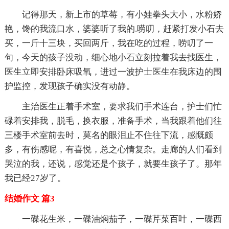
记得那天，新上市的草莓，有小娃拳头大小，水粉娇
艳，馋的我流口水，婆婆听了我的.唠叨，赶紧打发小石去
买，一斤十三块，买回两斤，我在吃的过程，唠叨了一
句，今天的孩子没动，细心地小石立刻拉着我去找医生，
医生立即安排卧床吸氧，进过一波护士医生在我床边的围
护监控，发现孩子确实没有动静。
主治医生正着手术室，要求我们手术连台，护士们忙
碌着安排我，脱毛，换衣服，准备手术，当我跟着他们往
三楼手术室前去时，莫名的眼泪止不住往下流，感慨颇
多，有伤感呢，有喜悦，总之心情复杂。走廊的人们看到
哭泣的我，还说，感觉还是个孩子，就要生孩子了。那年
我已经27岁了。
结婚作文 篇3
一碟花生米，一碟油焖茄子，一碟芹菜百叶，一碟西