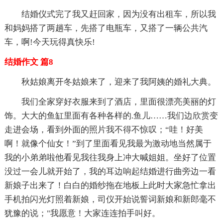
结婚仪式完了我又赶回家，因为没有出租车，所以我
和妈妈搭了两趟车，先搭了电瓶车，又搭了一辆公共汽
车，啊!今天玩得真快乐!
结婚作文 篇8
秋姑娘离开冬姑娘来了，迎来了我阿姨的婚礼大典。
我们全家穿好衣服来到了酒店，里面很漂亮美丽的灯
饰。大大的鱼缸里面有各种各样的.鱼儿……我们边欣赏变
走进会场，看到外面的照片我不得不惊叹；“哇！好美
啊！就像个仙女！”到了里面看见我最为激动地当然属于
我的小弟弟啦他看见我往我身上冲大喊姐姐。坐好了位置
没过一会儿就开始了，我的耳边响起结婚进行曲旁边一看
新娘子出来了！白白的婚纱拖在地板上此时大家急忙拿出
手机拍闪光灯照着新娘，司仪开始说誓词新娘和新郎毫不
犹豫的说；"我愿意！大家连连拍手叫好。