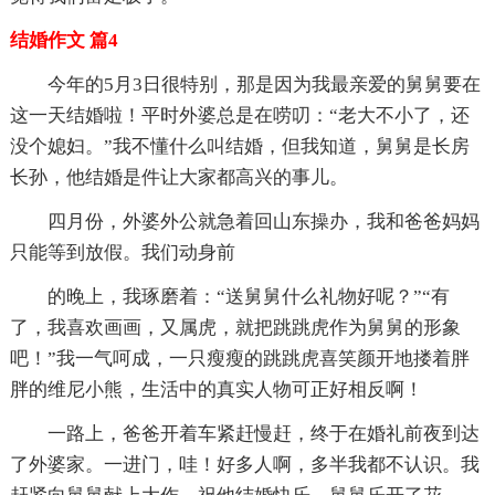
结婚作文 篇4
今年的5月3日很特别，那是因为我最亲爱的舅舅要在
这一天结婚啦！平时外婆总是在唠叨：“老大不小了，还
没个媳妇。”我不懂什么叫结婚，但我知道，舅舅是长房
长孙，他结婚是件让大家都高兴的事儿。
四月份，外婆外公就急着回山东操办，我和爸爸妈妈
只能等到放假。我们动身前
的晚上，我琢磨着：“送舅舅什么礼物好呢？”“有
了，我喜欢画画，又属虎，就把跳跳虎作为舅舅的形象
吧！”我一气呵成，一只瘦瘦的跳跳虎喜笑颜开地搂着胖
胖的维尼小熊，生活中的真实人物可正好相反啊！
一路上，爸爸开着车紧赶慢赶，终于在婚礼前夜到达
了外婆家。一进门，哇！好多人啊，多半我都不认识。我