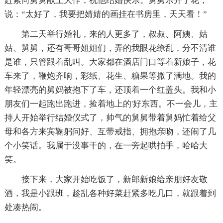
赶紧向舅舅献上大作，祝他结婚快乐。舅舅乐开了花，
说：“太好了，我要把婧婧的画挂在书房里，天天看！”
第二天举行婚礼，来的人更多了，叔叔、阿姨、姑
姑、舅舅，还有哥哥姐姐们，弄的我眼花缭乱，分不清谁
是谁，只管跟着乱叫。大家都在酒店门口等着新娘子，花
车来了，鞭炮齐响，彩纸、花生、糖果等撒了满地。我的
年轻漂亮的舅妈被抱下了车，还顶着一个红盖头。我和小
朋友们一起跑出跑进，捡着地上的'好东西。不一会儿，主
持人开始举行结婚仪式了，帅气的舅舅带着舅妈忙着给父
母和各方来宾鞠躬问好、互带戒指、拥抱亲吻，还闹了几
个小笑话。我属于没事干的，在一旁起哄拍手，哈哈大
笑。
接下来，大家开始吃饭了，新郎新娘给亲朋好友敬
酒，我是小跟班，趁乱各种好菜赶紧多吃几口，就跟着到
处凑热闹。