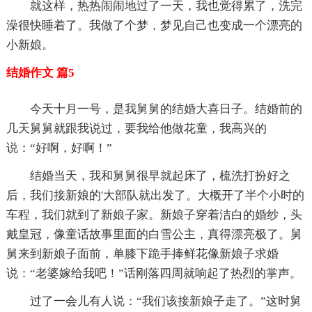
就这样，热热闹闹地过了一天，我也觉得累了，洗完
澡很快睡着了。我做了个梦，梦见自己也变成一个漂亮的
小新娘。
结婚作文 篇5
今天十月一号，是我舅舅的结婚大喜日子。结婚前的
几天舅舅就跟我说过，要我给他做花童，我高兴的
说：“好啊，好啊！”
结婚当天，我和舅舅很早就起床了，梳洗打扮好之
后，我们接新娘的'大部队就出发了。大概开了半个小时的
车程，我们就到了新娘子家。新娘子穿着洁白的婚纱，头
戴皇冠，像童话故事里面的白雪公主，真得漂亮极了。舅
舅来到新娘子面前，单膝下跪手捧鲜花像新娘子求婚
说：“老婆嫁给我吧！”话刚落四周就响起了热烈的掌声。
过了一会儿有人说：“我们该接新娘子走了。”这时舅