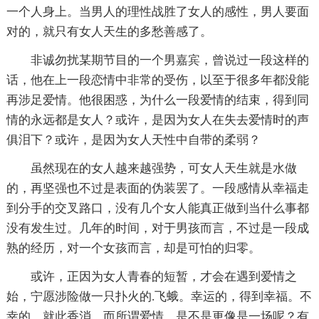
一个人身上。当男人的理性战胜了女人的感性，男人要面
对的，就只有女人天生的多愁善感了。
非诚勿扰某期节目的一个男嘉宾，曾说过一段这样的
话，他在上一段恋情中非常的受伤，以至于很多年都没能
再涉足爱情。他很困惑，为什么一段爱情的结束，得到同
情的永远都是女人？或许，是因为女人在失去爱情时的声
俱泪下？或许，是因为女人天性中自带的柔弱？
虽然现在的女人越来越强势，可女人天生就是水做
的，再坚强也不过是表面的伪装罢了。一段感情从幸福走
到分手的交叉路口，没有几个女人能真正做到当什么事都
没有发生过。几年的时间，对于男孩而言，不过是一段成
熟的经历，对一个女孩而言，却是可怕的归零。
或许，正因为女人青春的短暂，才会在遇到爱情之
始，宁愿涉险做一只扑火的.飞蛾。幸运的，得到幸福。不
幸的，就此香消。而所谓爱情，是不是更像是一场呢？有