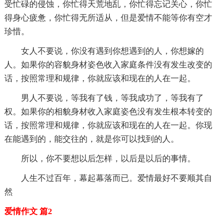
受忙碌的侵蚀，你忙得天荒地乱，你忙得忘记关心，你忙
得身心疲惫，你忙得无所适从，但是爱情不能等你有空才
珍惜。
女人不要说，你没有遇到你想遇到的人，你想嫁的
人。如果你的容貌身材姿色收入家庭条件没有发生改变的
话，按照常理和规律，你就应该和现在的人在一起。
男人不要说，等我有了钱，等我成功了，等我有了
权。如果你的相貌身材收入家庭姿色没有发生根本转变的
话，按照常理和规律，你就应该和现在的人在一起。你现
在能遇到的，能交往的，就是你可以找到的人。
所以，你不要想以后怎样，以后是以后的事情。
人生不过百年，幕起幕落而已。爱情最好不要顺其自
然
爱情作文 篇2