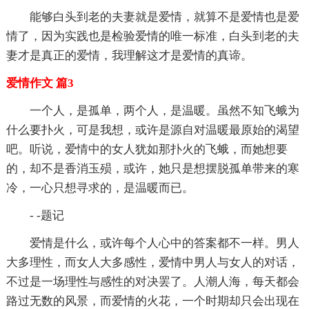
能够白头到老的夫妻就是爱情，就算不是爱情也是爱
情了，因为实践也是检验爱情的唯一标准，白头到老的夫
妻才是真正的爱情，我理解这才是爱情的真谛。
爱情作文 篇3
一个人，是孤单，两个人，是温暖。虽然不知飞蛾为
什么要扑火，可是我想，或许是源自对温暖最原始的渴望
吧。听说，爱情中的女人犹如那扑火的飞蛾，而她想要
的，却不是香消玉殒，或许，她只是想摆脱孤单带来的寒
冷，一心只想寻求的，是温暖而已。
- -题记
爱情是什么，或许每个人心中的答案都不一样。男人
大多理性，而女人大多感性，爱情中男人与女人的对话，
不过是一场理性与感性的对决罢了。人潮人海，每天都会
路过无数的风景，而爱情的火花，一个时期却只会出现在