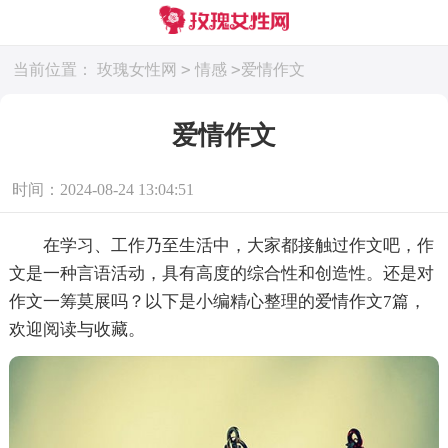
>
>
当前位置：
玫瑰女性网
情感
爱情作文
爱情作文
时间：2024-08-24 13:04:51
在学习、工作乃至生活中，大家都接触过作文吧，作
文是一种言语活动，具有高度的综合性和创造性。还是对
作文一筹莫展吗？以下是小编精心整理的爱情作文7篇，
欢迎阅读与收藏。