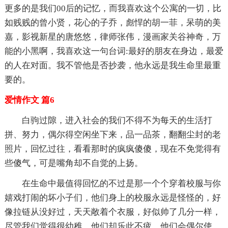
更多的是我们00后的记忆，而我喜欢这个公寓的一切，比
如贱贱的曾小贤，花心的子乔，彪悍的胡一菲，呆萌的美
嘉，影视新星的唐悠悠，律师张伟，漫画家关谷神奇，万
能的小黑啊，我喜欢这一句台词:最好的朋友在身边，最爱
的人在对面。我不管他是否抄袭，他永远是我生命里最重
要的。
爱情作文 篇6
白驹过隙，进入社会的我们不得不为每天的生活打
拼、努力，偶尔得空闲坐下来，品一品茶，翻翻尘封的老
照片，回忆过往，看看那时的疯疯傻傻，现在不免觉得有
些傻气，可是嘴角却不自觉的上扬。
在生命中最值得回忆的不过是那一个个穿着校服与你
嬉戏打闹的坏小子们，他们身上的校服永远是怪怪的，好
像拉链从没好过，天天敞着个衣服，好似帅了几分一样，
尽管我们觉得很幼稚，他们却乐此不疲。他们会偶尔使