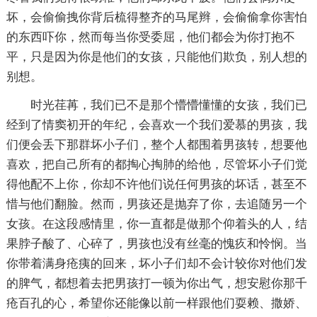
坏，会偷偷拽你背后梳得整齐的马尾辫，会偷偷拿你害怕
的东西吓你，然而每当你受委屈，他们都会为你打抱不
平，只是因为你是他们的女孩，只能他们欺负，别人想的
别想。
时光荏苒，我们已不是那个懵懵懂懂的女孩，我们已
经到了情窦初开的年纪，会喜欢一个我们爱慕的男孩，我
们便会丢下那群坏小子们，整个人都围着男孩转，想要他
喜欢，把自己所有的都掏心掏肺的给他，尽管坏小子们觉
得他配不上你，你却不许他们说任何男孩的坏话，甚至不
惜与他们翻脸。然而，男孩还是抛弃了你，去追随另一个
女孩。在这段感情里，你一直都是做那个仰着头的人，结
果脖子酸了、心碎了，男孩也没有丝毫的愧疚和怜悯。当
你带着满身疮痍的回来，坏小子们却不会计较你对他们发
的脾气，都想着去把男孩打一顿为你出气，想安慰你那千
疮百孔的心，希望你还能像以前一样跟他们耍赖、撒娇、