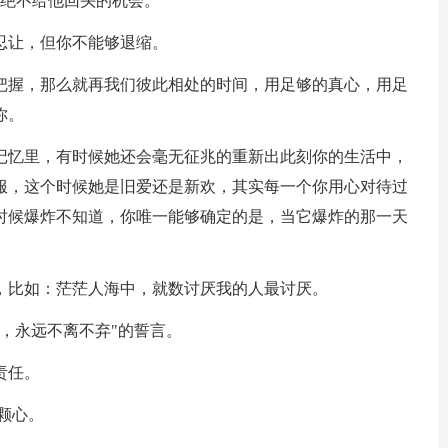
人绝不给他回头的机会。
忍让，但你不能够退缩。
以把握，那么就再我们彼此相处的时间，用足够的真心，用足
你。
在记忆里，有时候她还会毫无征兆的重新出此刻你的生活中，
服，这个时候她是旧爱还是新欢，其实每一个你用心对待过
时候爆炸不知道，你唯一能够确定的是，当它爆炸的那一天
谛，比如：茫茫人海中，就数讨厌我的人最讨厌。
伴，永远不离不弃"的誓言。
责任。
颗心。