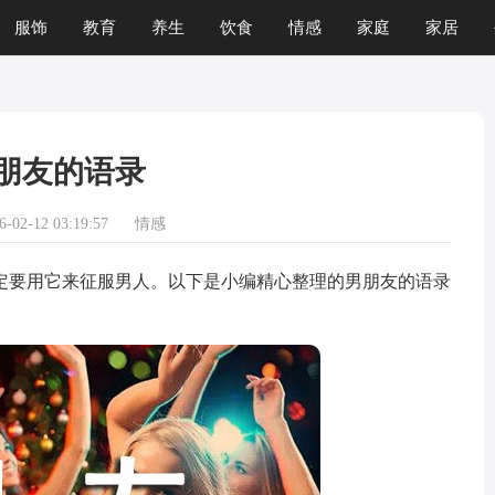
服饰
教育
养生
饮食
情感
家庭
家居
运程
生肖
游戏
朋友的语录
02-12 03:19:57
情感
要用它来征服男人。以下是小编精心整理的男朋友的语录