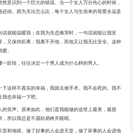
他突然意识到一个巨大的错误。当一个女人万分伤心的时候，
她还凶。因为无论怎么比，每个女人与生俱来的母爱永远是
一句话就能温暖我；在我为失恋痛哭时，一句话就能让我安
界，又保持距离；我离不开他，而他又让我无比安全。这种
闺蜜。
的哪一阶段，往往决定一个男人成为什么样的男人。
受一下这样不真实的幸福，我就去做手术。我不会死的。我不
让我也幸福一下吧。
恋人的笑声。原来如此，他们是我能做的这世上最美，最甜
碎，所以我总是不愿轻易睁开眼睛。
着天堂和地狱。做了好事的人会进天堂，做了坏事的人会进地