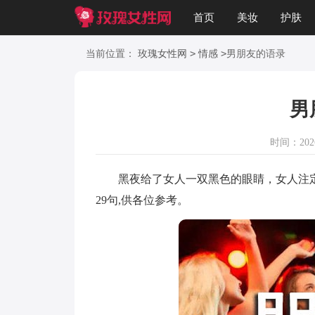
首页
美妆
护肤
美文
知识
起名
>
>
当前位置：
玫瑰女性网
情感
男朋友的语录
男
时间：2026-
黑夜给了女人一双黑色的眼睛，女人注定
29句,供各位参考。