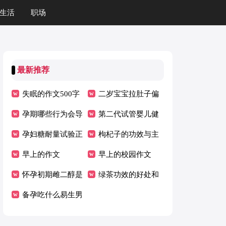
生活
职场
最新推荐
失眠的作文500字
二岁宝宝拉肚子偏
孕期哪些行为会导
方
第二代试管婴儿健
致孕妇脑瘫
孕妇糖耐量试验正
康吗
枸杞子的功效与主
常值
早上的作文
治
早上的校园作文
怀孕初期雌二醇是
绿茶功效的好处和
多少
备孕吃什么易生男
坏处
宝宝 备孕该多吃