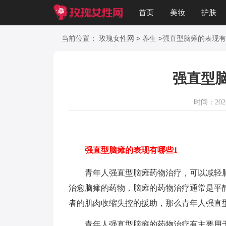
首页
美妆
护肤
美文
知识
起名
>
>
当前位置：
玫瑰女性网
养生
强直型脑瘫的表现有
强直型
时间：2024-
强直型脑瘫的表现有哪些1
青年人强直型脑瘫药物治疗，可以减轻脑
治愈脑瘫的药物，脑瘫的药物治疗通常是平
者的肌肉收缩失控的援助，那么青年人强直
青年人强直型脑瘫的药物治疗有主要用于