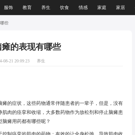
服饰
教育
养生
饮食
情感
家庭
家居
运程
生肖
游戏
哪些
脑瘫的表现有哪些
08-21 20:09:23
养生
瘫的症状，这些药物通常伴随患者的一辈子，但是，没有
静肌肉的痉挛和收缩，大多数药物作为放松剂和停止脑瘫患
型脑瘫用药都有哪些呢？
控制痉挛的肌肉的药物：有效的让全身松弛，导致肌肉收