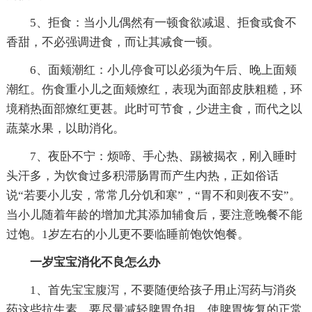
5、拒食：当小儿偶然有一顿食欲减退、拒食或食不
香甜，不必强调进食，而让其减食一顿。
6、面颊潮红：小儿停食可以必须为午后、晚上面颊
潮红。伤食重小儿之面颊燎红，表现为面部皮肤粗糙，环
境稍热面部燎红更甚。此时可节食，少进主食，而代之以
蔬菜水果，以助消化。
7、夜卧不宁：烦啼、手心热、踢被揭衣，刚入睡时
头汗多，为饮食过多积滞肠胃而产生内热，正如俗话
说“若要小儿安，常常几分饥和寒”，“胃不和则夜不安”。
当小儿随着年龄的增加尤其添加辅食后，要注意晚餐不能
过饱。1岁左右的小儿更不要临睡前饱饮饱餐。
一岁宝宝消化不良怎么办
1、首先宝宝腹泻，不要随便给孩子用止泻药与消炎
药这些抗生素，要尽量减轻脾胃负担，使脾胃恢复的正常