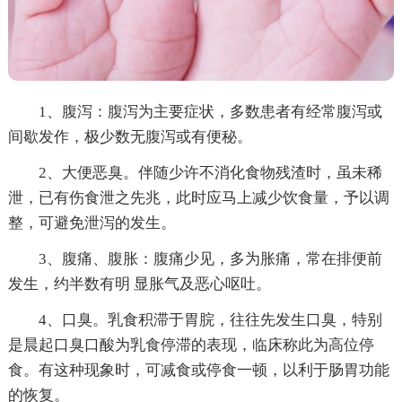
1、腹泻：腹泻为主要症状，多数患者有经常腹泻或
间歇发作，极少数无腹泻或有便秘。
2、大便恶臭。伴随少许不消化食物残渣时，虽未稀
泄，已有伤食泄之先兆，此时应马上减少饮食量，予以调
整，可避免泄泻的发生。
3、腹痛、腹胀：腹痛少见，多为胀痛，常在排便前
发生，约半数有明 显胀气及恶心呕吐。
4、口臭。乳食积滞于胃脘，往往先发生口臭，特别
是晨起口臭口酸为乳食停滞的表现，临床称此为高位停
食。有这种现象时，可减食或停食一顿，以利于肠胃功能
的恢复。