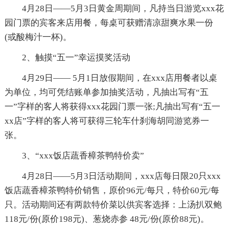
4月28日——5月3日黄金周期间，凡持当日游览xxx花
园门票的宾客来店用餐，每桌可获赠清凉甜爽水果一份
(或酸梅汁一杯)。
2、触摸“五一”幸运摸奖活动
4月29日—— 5月1日放假期间，在xxx店用餐者以桌
为单位，均可凭结账单参加抽奖活动，凡抽出写有“五
一”字样的客人将获得xxx花园门票一张;凡抽出写有“五一
xx店”字样的客人将可获得三轮车什刹海胡同游览券一
张。
3、“xxx饭店蔬香樟茶鸭特价卖”
4月28日——5月3日活动期间，xxx店每日限20只xxx
饭店蔬香樟茶鸭特价销售，原价96元/每只，特价60元/每
只。活动期间还有两款特价菜以供宾客选择：上汤扒双鲍
118元/份(原价198元)、葱烧赤参 48元/份(原价88元)。