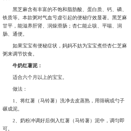
黑芝麻含有丰富的不饱和脂肪酸、蛋白质、钙、磷、
铁质等。本款粥对气血亏虚引起的便秘疗效显著。黑芝麻
甘平，能滋养肝肾、润燥滑肠；杏仁能止咳、平喘、润
肠、通便。
如果宝宝有便秘症状，妈妈不妨为宝宝煮些杏仁芝麻
粥来调节饮食。
牛奶红薯泥：
适合六个月以上的宝宝。
做法：
1、将红薯（马铃薯）洗净去皮蒸熟，用筛碗或勺子
碾成泥。
2、奶粉冲调好后倒入红薯（马铃薯）泥中，调匀即
可。