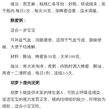
做法：黑芝麻，核桃仁各等份，炒熟，研成细末，装
于瓶内.每日1次，每次30克，加蜂蜜适量，温水调服。
酥蜜粥：
适合一岁宝宝
可补益气血，润肠通便。适用于气血亏虚、肠燥便
秘、大便干结难解。
材料：酥油、蜂蜜各30克，大米100克。
做法：将大米淘净，煮粥，待熟时调入蜂蜜、酥油，
再煮一二沸即成，每日1剂，连续3-5天。
胡萝卜瘦肉泥粥
胡萝卜能提供丰富的维生素A，可防止呼吸道感染，
促进宝宝的视力发育正常。猪肉结缔组织较少，纤维较为
细软，适合小宝宝吃。