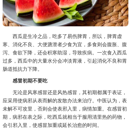
西瓜是生冷之品，吃多了易伤脾胃，所以，脾胃虚
寒、消化不良、大便溏泄者少食为宜，多食则会腹胀、腹
泻、食欲下降，还会积寒助湿，导致疾病。一次食入西瓜
过多，西瓜中的大量水分会冲淡胃液，引起消化不良和胃
肠道抵抗力下降。
感冒初期不要吃
无论是风寒感冒还是风热感冒，其初期都属于表证，
应采用使病邪从表而解的发散办法来治疗。中医认为，表
未解不可攻里，否则会使表邪入里，病情加重。在感冒初
期，病邪在表之际，吃西瓜就相当于服用清里热的药物，
会引邪入里，使感冒加重或延长治愈的时间。