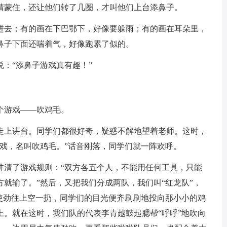
睛蒙住，还让他们转了几圈，才叫他们上台添鼻子。
去；有的画在下巴鄂下，好像要躲雨；有的画在耳朵里，
鼻子下面还喘着气，好像跑累了似的。
：“添鼻子游戏真有趣！”
游戏——吹鸡毛。
上讲台。同学们都很好奇，疑惑不解地望着老师。这时，
戏，名叫吹鸡毛。”话音刚落，同学们就一阵欢呼。
清了游戏规则：“双方各五个人，不能用任何工具，只能
就输了。”然后，又把我们分成两队，我们叫“红龙队”，
毛使劲往上空一扔，同学们的目光便齐刷刷地投向那小小的鸡
上。就在这时，我们队的代表李青越鼓起腮帮“呼呼”地吹向