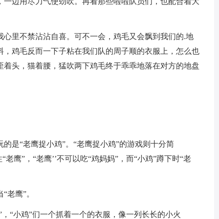
，一边用尽力气使劲吹。再看那些啦啦队员们，也配合着大
心里不禁沾沾自喜。可不一会，鸡毛又会飘到我们的.地
料，鸡毛反而一下子粘在我们队的周子顺的衣服上，怎么也
歪着头，猫着腰，猛吹两下鸡毛终于乖乖地落在对方的地盘
是“老鹰捉小鸡”。“老鹰捉小鸡”的游戏则十分简
住“老鹰”，“老鹰’’不可以吃“鸡妈妈”，而“小鸡”蹲下时“老
“老鹰”。
，“小鸡”们一个抓着一个的衣服，像一列长长的小火