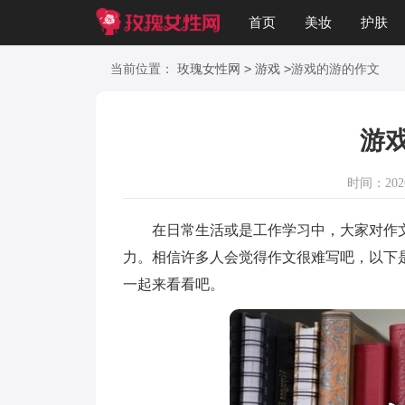
首页
美妆
护肤
美文
知识
起名
>
>
当前位置：
玫瑰女性网
游戏
游戏的游的作文
游
时间：2026-
在日常生活或是工作学习中，大家对作文
力。相信许多人会觉得作文很难写吧，以下
一起来看看吧。