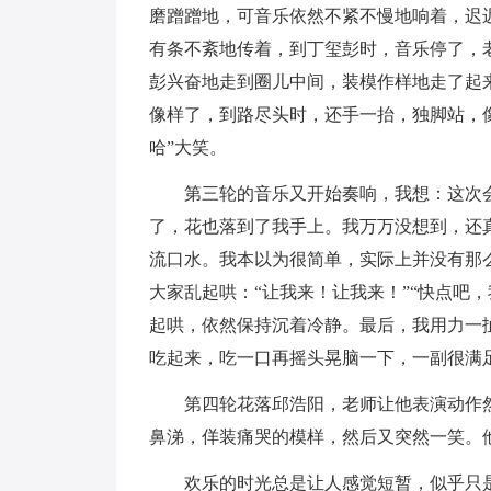
磨蹭蹭地，可音乐依然不紧不慢地响着，迟
有条不紊地传着，到丁玺彭时，音乐停了，
彭兴奋地走到圈儿中间，装模作样地走了起
像样了，到路尽头时，还手一抬，独脚站，像
哈”大笑。
第三轮的音乐又开始奏响，我想：这次会
了，花也落到了我手上。我万万没想到，还
流口水。我本以为很简单，实际上并没有那
大家乱起哄：“让我来！让我来！”“快点吧
起哄，依然保持沉着冷静。最后，我用力一
吃起来，吃一口再摇头晃脑一下，一副很满
第四轮花落邱浩阳，老师让他表演动作然后
鼻涕，佯装痛哭的模样，然后又突然一笑。
欢乐的时光总是让人感觉短暂，似乎只是