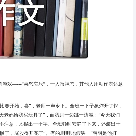
—---“喜怒哀乐”，一人报神态，其他人用动作表达意
赛开始，喜”，老师一声令下。全班一下子象炸开了锅，
今天老妈给我买玩具了”，而我则一边跳一边喊：“今天我们
们不注意，又报出一个字。全班顿时安静了下来，还装出十
惨了，屁股得开花了”。有的.哇哇地假哭：“明明是他打