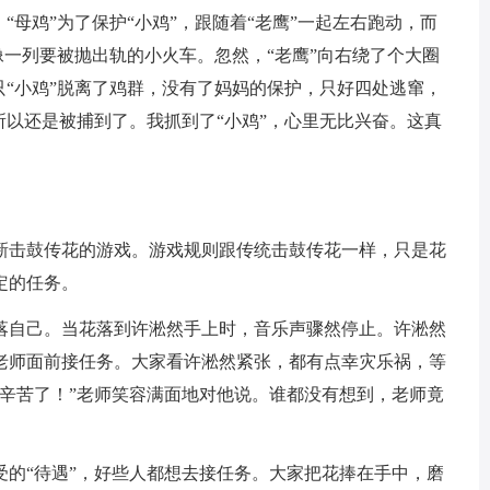
“母鸡”为了保护“小鸡”，跟随着“老鹰”一起左右跑动，而
就像一列要被抛出轨的小火车。忽然，“老鹰”向右绕了个大圈
只“小鸡”脱离了鸡群，没有了妈妈的保护，只好四处逃窜，
所以还是被捕到了。我抓到了“小鸡”，心里无比兴奋。这真
击鼓传花的游戏。游戏规则跟传统击鼓传花一样，只是花
定的任务。
自己。当花落到许淞然手上时，音乐声骤然停止。许淞然
老师面前接任务。大家看许淞然紧张，都有点幸灾乐祸，等
你辛苦了！”老师笑容满面地对他说。谁都没有想到，老师竟
“待遇”，好些人都想去接任务。大家把花捧在手中，磨