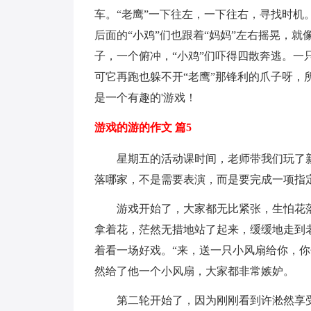
车。“老鹰”一下往左，一下往右，寻找时机。
后面的“小鸡”们也跟着“妈妈”左右摇晃，
子，一个俯冲，“小鸡”们吓得四散奔逃。一
可它再跑也躲不开“老鹰”那锋利的爪子呀，
是一个有趣的'游戏！
游戏的游的作文 篇5
星期五的活动课时间，老师带我们玩了新
落哪家，不是需要表演，而是要完成一项指
游戏开始了，大家都无比紧张，生怕花落
拿着花，茫然无措地站了起来，缓缓地走到
着看一场好戏。“来，送一只小风扇给你，
然给了他一个小风扇，大家都非常嫉妒。
第二轮开始了，因为刚刚看到许淞然享受的