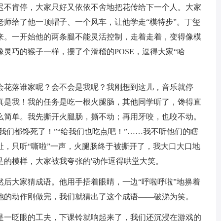
迟不肯停，大家只好又依依不舍地把花传给下一个人。大家
老师给了他一顶帽子、一个风车，让他学走“模特步”。丁玺
来。一开始他的两条腿不能灵活控制，走着走着，变得像模
灵巧的猴子一样，摆了个滑稽的POSE，逗得大家“哈
花落谁家呢？会不会是我呢？我刚想到这儿，音乐就停
真是我！我的任务是吃一根火腿肠，其他同学听了，馋得直
么简单。我先撕开火腿肠，撕不动；再用牙咬，也咬不动。
，我们都馋死了！”“给我们也吃点吧！”……我不听他们的瞎
扯，只听“嘶啦”一声，火腿肠终于被撕开了，我大口大口地
足的模样，大家被我夸张的'动作逗得哄堂大笑。
大家猜成语。他用手捂着眼睛，一边“呼啦呼啦”地擤着
他的动作刚做完，我们就猜出了这个成语——破涕为笑。
一眨眼的工夫，下课铃就响起来了，我们还沉浸在游戏的