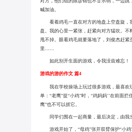
对方，他们组的陈彦锦也不甘示弱，一边跳
喊加油。
看着鸡毛一直在对方的地盘上空盘旋，我
盘。我的心里一紧张，赶紧向对方猛吹。不
甩不掉。眼看鸡毛就要落地了，刘俊杰赶紧
里……
如此别开生面的游戏，令我没齿难忘！
游戏的游的作文 篇4
我在学校操场上玩过很多游戏，最喜欢玩的
单：“老鹰”捉“小鸡”时，“鸡妈妈’’在前面拦
鹰”也不可以抓它。
同学们围在一起商量，最后决定，由我当
游戏开始了，“母鸡”张开双臂保护“小鸡”