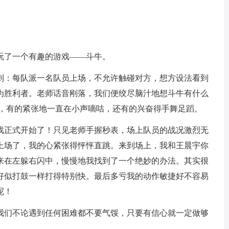
了一个有趣的游戏——斗牛。
：每队派一名队员上场，不允许触碰对方，想方设法看到
为胜利者。老师话音刚落，我们便绞尽脑汁地想斗牛有什么
台，有的紧张地一直在小声嘀咕，还有的兴奋得手舞足蹈。
正式开始了！只见老师手握秒表，场上队员的战况激烈无
上场了，我的心紧张得怦怦直跳。来到场上，我和王晨宇你
来在左躲右闪中，慢慢地我找到了一个绝妙的办法。其实很
好似打鼓一样打得特别快。最后多亏我的动作敏捷好不容易
呢！
们不论遇到任何困难都不要气馁，只要有信心就一定做够