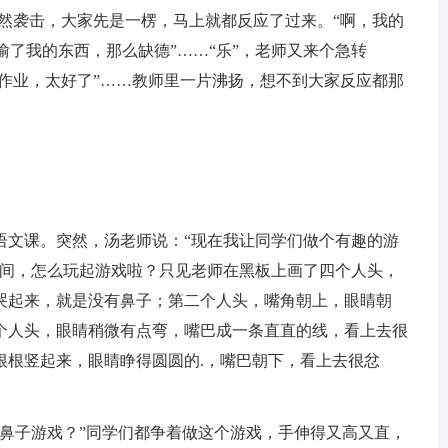
突然袭击，大家先是一楞，马上就都反应了过来。“啊，我的
偷了我的东西，那么缺德”……“乐”，老师又来个急转
没作业，太好了”……教师里一片沸扬，想不到大家反应都那
文课。突然，汤老师说：“现在我让同学们做个有趣的游
时间，怎么玩起游戏啦？只见老师在黑板上画了四个人头，
哭起来，就是没有鼻子；第二个人头，嘴角朝上，眼睛朝
个人头，眼睛稍微有点弯，嘴巴成一条直直的线，看上去很
根根竖起来，眼睛睁得圆圆的.，嘴巴朝下，看上去很忿
子游戏？”同学们都争着做这个游戏，手伸得又高又直，