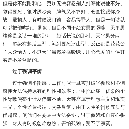
但是你不能附和他，更加无法容忍别人批评他说他不好。
懒得要死，很讨厌吵架，脾气又不算好，会直接跟你冷
战，爱损人，有时候没口德，容易得罪人。但是一句话就
可以把他哄好。啰嗦，但是不同于处女男的啰嗦，天平男
纯粹是废话一堆的那种，短话长说的那种。天平男分两
种，超级有趣活宝型，闷到要死冰山型，反正都是花花公
子大众情人，不过天平虽然爱搞暧昧，用心恋爱的时候其
实是不爱劈腿的。
过于强调平衡
过于强调平衡感，工作时候一旦被打破平衡感和协调
感便无法保持原有的理性和效率；严重拖延症，优柔的个
性导致使整个计划停滞不前。天秤座属于理想主义和现实
主义，个性矛盾极端，交杂反复，由于天生的贵族气质与
优越感，使他们在委屈中无法妥协，过于傲娇和自尊心很
强；对人有时候忽冷忽热，害怕孤独，受不了寂寞。