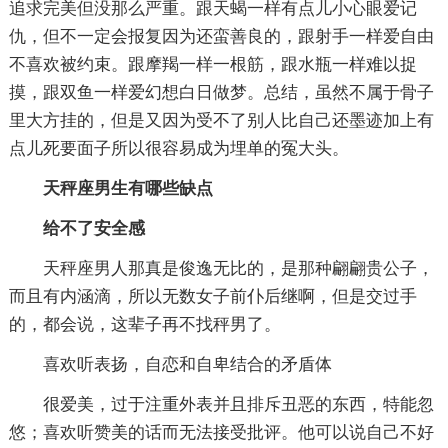
追求完美但没那么严重。跟天蝎一样有点儿小心眼爱记
仇，但不一定会报复因为还蛮善良的，跟射手一样爱自由
不喜欢被约束。跟摩羯一样一根筋，跟水瓶一样难以捉
摸，跟双鱼一样爱幻想白日做梦。总结，虽然不属于骨子
里大方挂的，但是又因为受不了别人比自己还墨迹加上有
点儿死要面子所以很容易成为埋单的冤大头。
天秤座男生有哪些缺点
给不了安全感
天秤座男人那真是俊逸无比的，是那种翩翩贵公子，
而且有内涵滴，所以无数女子前仆后继啊，但是交过手
的，都会说，这辈子再不找秤男了。
喜欢听表扬，自恋和自卑结合的矛盾体
很爱美，过于注重外表并且排斥丑恶的东西，特能忽
悠；喜欢听赞美的话而无法接受批评。他可以说自己不好