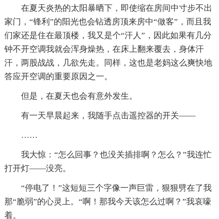
在夏天炎热的太阳暴晒下，即使缩在房间中寸步不出
家门，“锋利”的阳光也会钻透房顶来房中“做客”，而且我
们家还是住在最顶楼，我又是个“汗人”，因此如果有几分
钟不开空调我就会浑身燥热，在床上翻来覆去，身体汗
汗，两股战战，几欲先走。同样，这也是老妈这么爽快地
答应开空调的重要原因之一。
但是，在夏天也会有意外发生。
有一天早晨起来，我随手点击遥控器的开关——
……
我大惊：“怎么回事？也没关插排啊？怎么？”我连忙
打开灯——没亮。
“停电了！”这短短三个字像一声巨雷，狠狠劈在了我
那“脆弱”的心灵上。“啊！那我今天该怎么过啊？”我哀嚎
着。