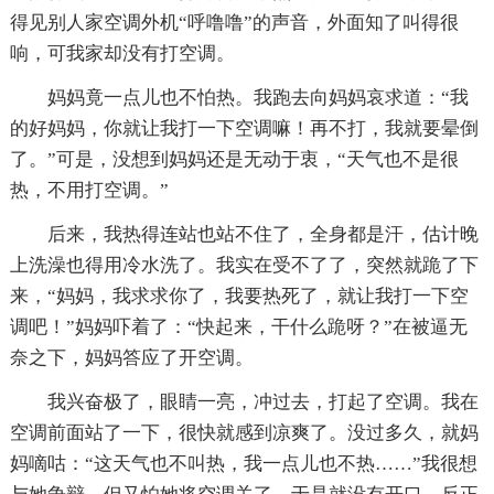
得见别人家空调外机“呼噜噜”的声音，外面知了叫得很
响，可我家却没有打空调。
妈妈竟一点儿也不怕热。我跑去向妈妈哀求道：“我
的好妈妈，你就让我打一下空调嘛！再不打，我就要晕倒
了。”可是，没想到妈妈还是无动于衷，“天气也不是很
热，不用打空调。”
后来，我热得连站也站不住了，全身都是汗，估计晚
上洗澡也得用冷水洗了。我实在受不了了，突然就跪了下
来，“妈妈，我求求你了，我要热死了，就让我打一下空
调吧！”妈妈吓着了：“快起来，干什么跪呀？”在被逼无
奈之下，妈妈答应了开空调。
我兴奋极了，眼睛一亮，冲过去，打起了空调。我在
空调前面站了一下，很快就感到凉爽了。没过多久，就妈
妈嘀咕：“这天气也不叫热，我一点儿也不热……”我很想