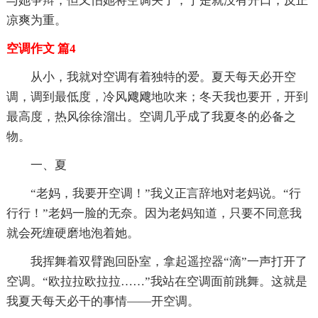
与她争辩，但又怕她将空调关了，于是就没有开口，反正
凉爽为重。
空调作文 篇4
从小，我就对空调有着独特的爱。夏天每天必开空
调，调到最低度，冷风飕飕地吹来；冬天我也要开，开到
最高度，热风徐徐溜出。空调几乎成了我夏冬的必备之
物。
一、夏
“老妈，我要开空调！”我义正言辞地对老妈说。“行
行行！”老妈一脸的无奈。因为老妈知道，只要不同意我
就会死缠硬磨地泡着她。
我挥舞着双臂跑回卧室，拿起遥控器“滴”一声打开了
空调。“欧拉拉欧拉拉……”我站在空调面前跳舞。这就是
我夏天每天必干的事情——开空调。