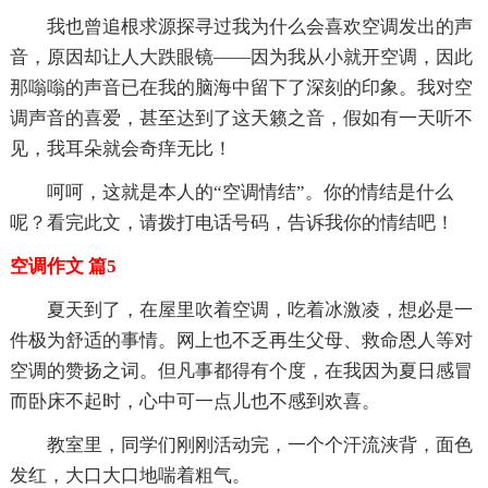
我也曾追根求源探寻过我为什么会喜欢空调发出的声
音，原因却让人大跌眼镜——因为我从小就开空调，因此
那嗡嗡的声音已在我的脑海中留下了深刻的印象。我对空
调声音的喜爱，甚至达到了这天籁之音，假如有一天听不
见，我耳朵就会奇痒无比！
呵呵，这就是本人的“空调情结”。你的情结是什么
呢？看完此文，请拨打电话号码，告诉我你的情结吧！
空调作文 篇5
夏天到了，在屋里吹着空调，吃着冰激凌，想必是一
件极为舒适的事情。网上也不乏再生父母、救命恩人等对
空调的赞扬之词。但凡事都得有个度，在我因为夏日感冒
而卧床不起时，心中可一点儿也不感到欢喜。
教室里，同学们刚刚活动完，一个个汗流浃背，面色
发红，大口大口地喘着粗气。