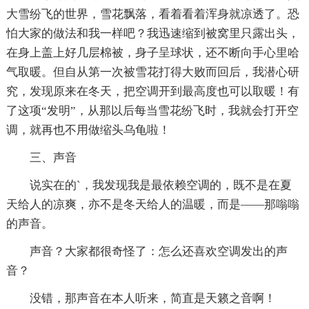
大雪纷飞的世界，雪花飘落，看着看着浑身就凉透了。恐
怕大家的做法和我一样吧？我迅速缩到被窝里只露出头，
在身上盖上好几层棉被，身子呈球状，还不断向手心里哈
气取暖。但自从第一次被雪花打得大败而回后，我潜心研
究，发现原来在冬天，把空调开到最高度也可以取暖！有
了这项“发明”，从那以后每当雪花纷飞时，我就会打开空
调，就再也不用做缩头乌龟啦！
三、声音
说实在的`，我发现我是最依赖空调的，既不是在夏
天给人的凉爽，亦不是冬天给人的温暖，而是——那嗡嗡
的声音。
声音？大家都很奇怪了：怎么还喜欢空调发出的声
音？
没错，那声音在本人听来，简直是天籁之音啊！