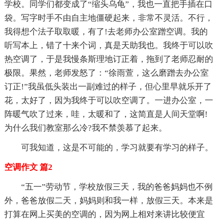
学校。同学们都变成了“缩头乌龟”，我也一直把手插在口
袋。写字时手不由自主地僵硬起来，非常不灵活。不行，
我得想个法子取取暖，有了!去老师办公室蹭空调。我的
听写本上，错了十来个词，真是天助我也。我终于可以吹
热空调了，于是我慢条斯理地订正着，拖到了老师忍耐的
极限。果然，老师发怒了：“徐雨萱，这么磨蹭去办公室
订正!”我虽低头装出一副难过的样子，但心里早就乐开了
花，太好了，因为我终于可以吹空调了。一进办公室，一
阵暖气吹了过来，哇，太暖和了，这简直是人间天堂啊!
为什么我们教室那么冷?我不禁羡慕了起来。
可我知道，这是不可能的，学习就要有学习的样子。
空调作文 篇2
“五一”劳动节，学校放假三天，我的爸爸妈妈也不例
外，爸爸放假二天，妈妈则和我一样，放假三天。本来是
打算在网上买美的空调的，因为网上相对来讲比较便宜