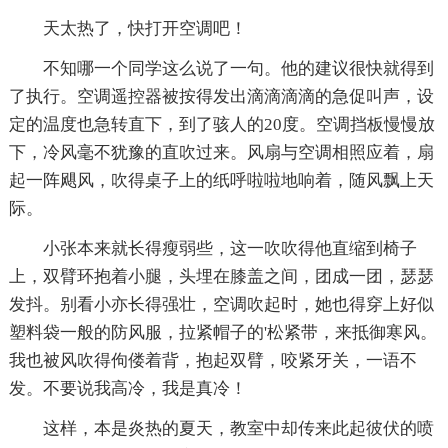
天太热了，快打开空调吧！
不知哪一个同学这么说了一句。他的建议很快就得到
了执行。空调遥控器被按得发出滴滴滴滴的急促叫声，设
定的温度也急转直下，到了骇人的20度。空调挡板慢慢放
下，冷风毫不犹豫的直吹过来。风扇与空调相照应着，扇
起一阵飓风，吹得桌子上的纸呼啦啦地响着，随风飘上天
际。
小张本来就长得瘦弱些，这一吹吹得他直缩到椅子
上，双臂环抱着小腿，头埋在膝盖之间，团成一团，瑟瑟
发抖。别看小亦长得强壮，空调吹起时，她也得穿上好似
塑料袋一般的防风服，拉紧帽子的'松紧带，来抵御寒风。
我也被风吹得佝偻着背，抱起双臂，咬紧牙关，一语不
发。不要说我高冷，我是真冷！
这样，本是炎热的夏天，教室中却传来此起彼伏的喷