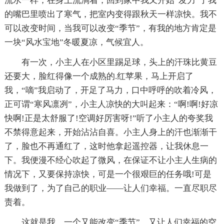
流水一样，在身上流淌着，回到家中我又开始“发力”了我
的嘴巴里喷出了寒气，把室内变得跟秋天一样凉快。我不
可以改变时间，当我可以改变“季节”，有我的地方肯定是
一块“风水宝地”冬暖夏凉，气候宜人。
有一次，小主人在小区里踢足球，头上的汗珠比黄豆
还要大，脸红得像一个成熟的.红苹果，马上开启了
我，“嘀”我启动了，开足了马力，口中呼呼的吹着冷风，
正可谓“寒风凛冽”，小主人凉快的大叫起来：“啊!啊!好凉
快啊!正是太舒服了!空调好厉害呀!”听了小主人的夸奖我
不禁得意起来，开始沾沾自喜。小主人身上的汗也渐渐干
了，脸也不再通红了，这时他拿起遥控器，让我休息一
下。我便漫不经心吹起了微风，在保证不让小主人生病的
情况下，又要保持凉快，可是一个很艰巨的任务哦!可是
我做到了，为了自己的职业——让人们幸福。一直尽职尽
责着。
这就是我，一个又能改变“季节”，又让人们幸福的空