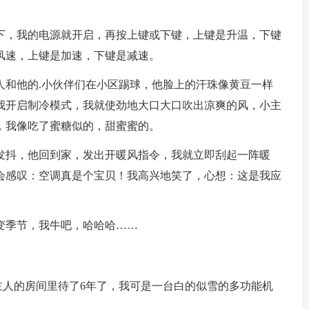
，我的电源就开启，再按上键或下键，上键是升温，下键
风速，上键是加速，下键是减速。
和他的.小伙伴们在小区踢球，他脸上的汗珠像黄豆一样
我开启制冷模式，我就使劲地大口大口吹出凉爽的风，小主
，我像吃了蜜糖似的，甜蜜蜜的。
抖，他回到家，发出开暖风指令，我就立即刮起一阵暖
会感叹：空调真是个宝贝！我高兴地笑了，心想：这是我应
季节，我牛吧，哈哈哈……
人的房间里待了6年了，我可是一台白的似雪的多功能机