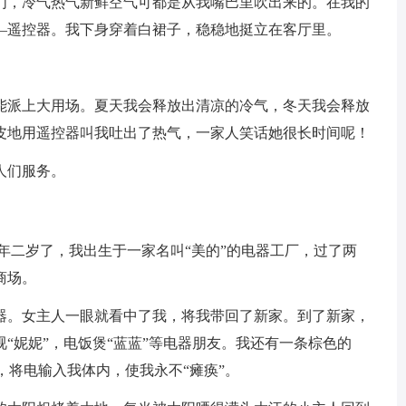
们，冷气热气新鲜空气可都是从我嘴巴里吹出来的。在我的
—遥控器。我下身穿着白裙子，稳稳地挺立在客厅里。
派上大用场。夏天我会释放出清凉的冷气，冬天我会释放
皮地用遥控器叫我吐出了热气，一家人笑话她很长时间呢！
人们服务。
二岁了，我出生于一家名叫“美的”的电器工厂，过了两
商场。
。女主人一眼就看中了我，将我带回了新家。到了新家，
“妮妮”，电饭煲“蓝蓝”等电器朋友。我还有一条棕色的
，将电输入我体内，使我永不“瘫痪”。