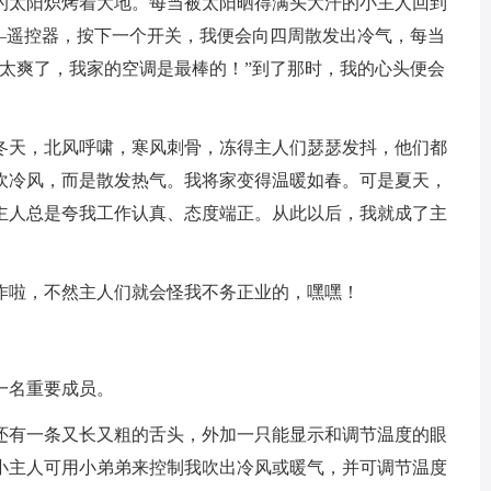
太阳炽烤着大地。每当被太阳晒得满头大汗的小主人回到
——遥控器，按下一个开关，我便会向四周散发出冷气，每当
是太爽了，我家的空调是最棒的！”到了那时，我的心头便会
天，北风呼啸，寒风刺骨，冻得主人们瑟瑟发抖，他们都
吹冷风，而是散发热气。我将家变得温暖如春。可是夏天，
主人总是夸我工作认真、态度端正。从此以后，我就成了主
啦，不然主人们就会怪我不务正业的，嘿嘿！
名重要成员。
有一条又长又粗的舌头，外加一只能显示和调节温度的眼
小主人可用小弟弟来控制我吹出冷风或暖气，并可调节温度