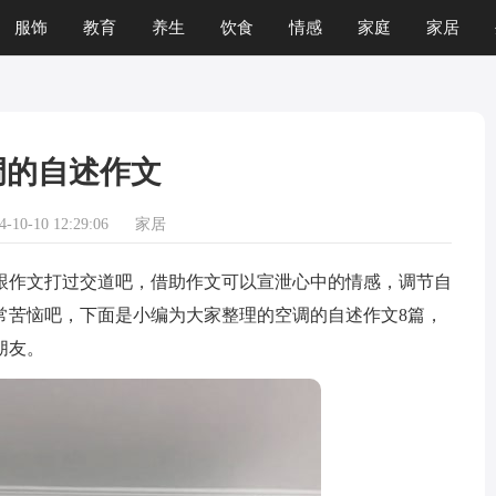
服饰
教育
养生
饮食
情感
家庭
家居
运程
生肖
游戏
调的自述作文
10-10 12:29:06
家居
作文打过交道吧，借助作文可以宣泄心中的情感，调节自
常苦恼吧，下面是小编为大家整理的空调的自述作文8篇，
朋友。