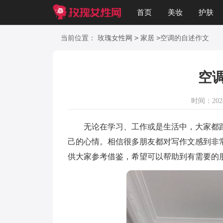
首页
美妆
护肤
美文
知识
起名
>
>
当前位置：
玫瑰女性网
家居
空调的自述作文
空
时间：2024-
无论在学习、工作或是生活中，大家都跟
己的心情。相信很多朋友都对写作文感到非
供大家参考借鉴，希望可以帮助到有需要的