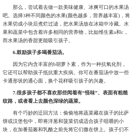
那么，尝试着去做一款美味健康、冰爽可口的水果汤
吧。选择3种不同颜色的水果(颜色越多，营养越丰富)，将
水果切成小块后煮烂过滤，把水果汤放在冰箱中冷藏。水
果和蔬菜中包含着许多相同的营养物，比如维生素a和c，
而水果汤的香甜更能吸引孩子。
6.鼓励孩子多喝番茄汤。
因为它内含丰富的b胡萝卜素，作为一种抗氧化剂，
它还可以帮助孩子抵抗重大疾病。你可在番茄汤中放一些
卡通形状的通心面，换个花样吸引孩子的兴趣。
7.很多孩子都不喜欢那些闻着有“怪味”、表面有粗糙
纹路，或者看上去颜色深绿的蔬菜。
有个巧妙的迂回方法：偷偷地将蔬菜藏在孩子的比萨
饼或汉堡包中，即将洋葱和菠菜切成适合孩子咀嚼的小
块，在加番茄酱和乳酪之前先将它们撒在饼上。孩子们不