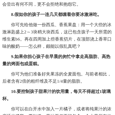
会尝出有何不同，更不会拒绝和抱怨它。
8.假如你的孩子一连几天都缠着你要冰激淋吃。
你可先给他做一份西瓜、香蕉果盘：用一个大些的冰
激淋匙盛上2～3块稍大块西瓜，这已包含孩子一天所需的
维生素b6。再在四周加上些香蕉切片，在顶部浇上香草口
味的酸奶——怎么样，颇能以假乱真吧？
9.如果你担心孩子在早晨的匆忙中拿走高脂肪、高热
量的烤面包或蛋糕。
你可为他们准备好夹果冻的全麦面包。与前者相比，
后者含有2倍的粗纤维及不足1/4量的脂肪。
10.要控制孩子甜果汁的饮用量，每天不得超过1玻璃
杯。
你可以在白开水中加入一片橘子，或者将纯果汁的浓