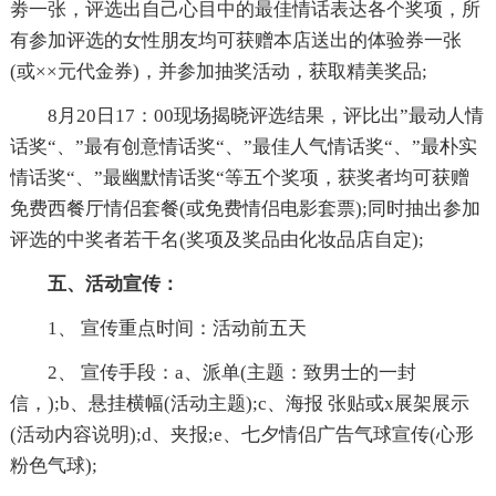
劵一张，评选出自己心目中的最佳情话表达各个奖项，所
有参加评选的女性朋友均可获赠本店送出的体验券一张
(或××元代金券)，并参加抽奖活动，获取精美奖品;
8月20日17：00现场揭晓评选结果，评比出”最动人情
话奖“、”最有创意情话奖“、”最佳人气情话奖“、”最朴实
情话奖“、”最幽默情话奖“等五个奖项，获奖者均可获赠
免费西餐厅情侣套餐(或免费情侣电影套票);同时抽出参加
评选的中奖者若干名(奖项及奖品由化妆品店自定);
五、活动宣传：
1、 宣传重点时间：活动前五天
2、 宣传手段：a、派单(主题：致男士的一封
信，);b、悬挂横幅(活动主题);c、海报 张贴或x展架展示
(活动内容说明);d、夹报;e、七夕情侣广告气球宣传(心形
粉色气球);