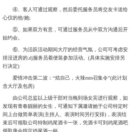
④、客人可通过观察，然后委托服务员将交友卡送给
心仪的他/她;
⑤、如果双方有意，可通过服务员从中双方沟通后开
始约会。
⑥、为活跃活动期间大厅的经营气氛，公司可考虑安
排没进房的.dj服务员着便装参加活动。(具体实施安排另
行决定)
爱情冲击第二波：“炫自己，火辣mm召集令”(此计划
含大厅及包房)
由公司总监以上级干部对当晚到场女宾进行观察，如
发现有青春靓丽的女生，可通知下属邀请她于公司特定时
间上台做简单表演(主持人、表演时间另行安排)，表演结
束后可领取公司特制鸡尾酒卡一张，凭酒卡可到鸡尾酒吧
领取唐会指定鸡尾酒一杯。