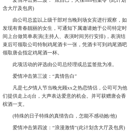
爱情冲击第二波：“炫自己，火辣mm召集令”(此计划
含大厅及包房)
由公司总监以上级干部对当晚到场女宾进行观察，如
发现有青春靓丽的女生，可通知下属邀请她于公司特定时
间上台做简单表演(主持人、表演时间另行安排)，表演结
束后可领取公司特制鸡尾酒卡一张，凭酒卡可到鸡尾酒吧
领取唐会指定鸡尾酒一杯。
此项活动的评选由公司总经理或总监签批为准。
爱情冲击第三波：“真情告白”
凡是七夕情人节当晚光顾xx之热恋情侣，公司可为他
们提供走上dj台，大声表达爱意的机会。并可获赠唐会香
槟酒一支。
(特殊的日子特殊的真情告白，怎能不感动她/他)
爱情冲击第四波：“浪漫激情”(此计划含大厅及包房)