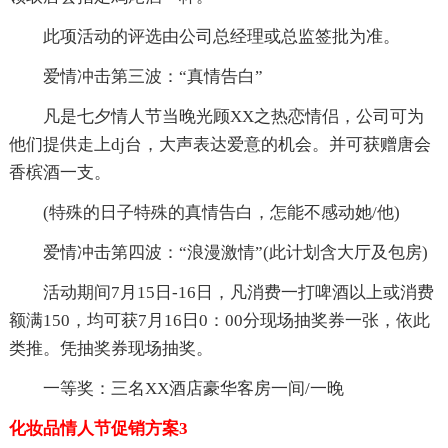
此项活动的评选由公司总经理或总监签批为准。
爱情冲击第三波：“真情告白”
凡是七夕情人节当晚光顾XX之热恋情侣，公司可为
他们提供走上dj台，大声表达爱意的机会。并可获赠唐会
香槟酒一支。
(特殊的日子特殊的真情告白，怎能不感动她/他)
爱情冲击第四波：“浪漫激情”(此计划含大厅及包房)
活动期间7月15日-16日，凡消费一打啤酒以上或消费
额满150，均可获7月16日0：00分现场抽奖券一张，依此
类推。凭抽奖券现场抽奖。
一等奖：三名XX酒店豪华客房一间/一晚
化妆品情人节促销方案3