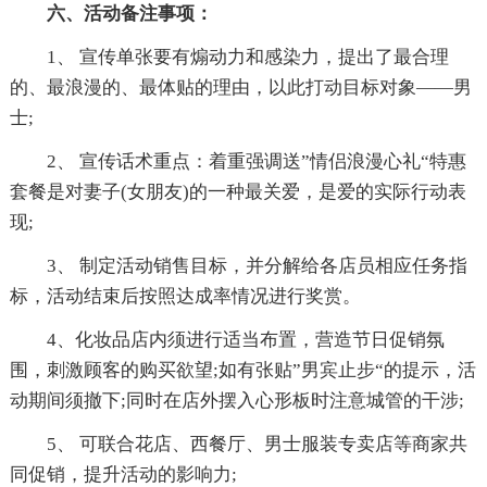
六、活动备注事项：
1、 宣传单张要有煽动力和感染力，提出了最合理
的、最浪漫的、最体贴的理由，以此打动目标对象――男
士;
2、 宣传话术重点：着重强调送”情侣浪漫心礼“特惠
套餐是对妻子(女朋友)的一种最关爱，是爱的实际行动表
现;
3、 制定活动销售目标，并分解给各店员相应任务指
标，活动结束后按照达成率情况进行奖赏。
4、化妆品店内须进行适当布置，营造节日促销氛
围，刺激顾客的购买欲望;如有张贴”男宾止步“的提示，活
动期间须撤下;同时在店外摆入心形板时注意城管的干涉;
5、 可联合花店、西餐厅、男士服装专卖店等商家共
同促销，提升活动的影响力;