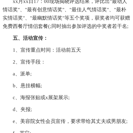
xx月xx日17：00现场揭晓评选结果，评比出"最动人
情话奖"、"最有创意情话奖"、"最佳人气情话奖"、"最朴
实情话奖"、"最幽默情话奖"等五个奖项，获奖者均可获赠
免费西餐厅情侣套餐(;同时抽出参加评选的中奖者若干名;
五、活动宣传：
1、宣传重点时间：活动前五天
2、宣传手段：
a、派单;
b、悬挂横幅;
c、海报张贴或x展架展示;
d、夹报;
e、美容院女性会员宣传，要求带给其丈夫或男朋友;