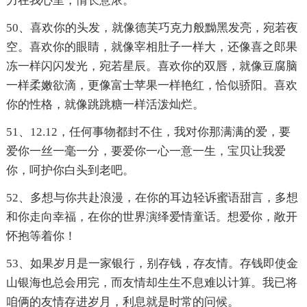
力在我心里，情长意浓。
50、喜欢你的头发，就像德芙巧克力般黝黑发亮，宛若夜
空。喜欢你的眼睛，就像宰相肚子一样大，还像喜之郎果
冻一样闪闪发光，宛若星辰。喜欢你的双唇，就像豆腐脑
一样柔嫩欲滴，更像富士苹果一样艳红，恰似骄阳。喜欢
你的性格，就像跳跳糖一样活泼灿烂。
51、12.12，任何事物都封不住，我对你那满满的爱，要
爱你一丝一毫一分，要爱你一心一意一生，宝贝让我爱
你，呵护你白头到老吧。
52、多想与你共赴浪漫，在你的耳边轻诉蜜语甜言，多想
和你走向幸福，在你的世界演绎爱情童话。想爱你，敞开
怀抱等着你！
53、如果岁月是一家银行，别存钱，存友情。存钱即使金
山银海也总会用完，而友情却生生不息难以计算。我已将
咱俩的友情存进岁月，利息就是时常的问候。