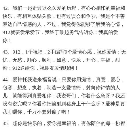
42、我们一起走过这么久爱的历程，有心心相印的幸福和
快乐，有相互体贴关照，也有过误会和争吵。我是个不善
表达自己情感的人，不过，我觉得你能够了解我的心情，
912就要爱示爱节，我终于鼓起勇气告诉你：我真的爱
你！
43、912，1个祝福，2手编写9个爱情心愿，祝你爱情：无
忧，无愁，顺心，顺利，如意，快乐，开心，幸福，甜
蜜；912送给你，祝朋友爱情顺利！
44、爱神托我送来福音说：只要你用痴情，真意，爱心，
包容，想念，执着，制造一支爱情箭，射向你钟情的人
儿，就能得到真爱相伴；我说哥们，你着什么急呀？我还
没有说完呢？你看你把箭射到猪身上干什么呀？爱神是要
我叮嘱你，千万不要射偏了哟！
45、想你是快乐的，爱你是幸福的，有你陪伴的每一秒都