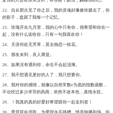
爱你的人会在你哭泣时，帮你擦干眼泪，触碰你的心。
22、自从那次见了你之后，我的灵魂好像被你摄去了，你
的影子，盘踞了我每一个记忆。
23、玫瑰开在九月里，我的心中只有你，很希望和你在一
起，没有什么送给你，只有一句我喜欢你！
24、天涯何处无芳草，莫去独恋一枝花。
25、朋友未到，良人甭提。
26、如果没有遇到你，余生不会起涟漪。
27、我不想遇见更好的人了，我只想要你。
28、我对你的感情，就像以自然常数e为底的指数函数，
不论经过多少求导的风雨，依然不改本色，真情永驻。
29、！我真的真的好爱好希望跟你一起走到老！
30、爱是双向选取，为爱我永不跳槽。情是独播剧场，你