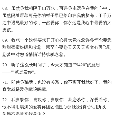
68、虽然你我相隔千山万水，可是你永远住在我的心中，
虽然隔着屏幕可是你的样子早已烙印在我的脑海，于千万
之中遇见最好的你，一然爱你，你永远是我心中最爱的大
男孩。
69、收您一个浅笑要您开开心心睡大觉收您许多怀念要您
甜甜蜜蜜好暖和收您一颗至心要您天天天天皆窝心再飞到
您梦中对您道悄悄话持续驰念您。
70、听了这么长时间了，今天才知道""9420"的意思
——""就是爱你"。
71、即使你骗我，也没有关系，你不离开我就好了。我的
直觉就是爱你噫呜呜噫。
72、我喜欢你，喜欢你，喜欢你…我恋慕你，深爱着你。
恨不得用满满的爱将你团团包围[只能说出真心话]所以，
你愿不愿意来我身边？