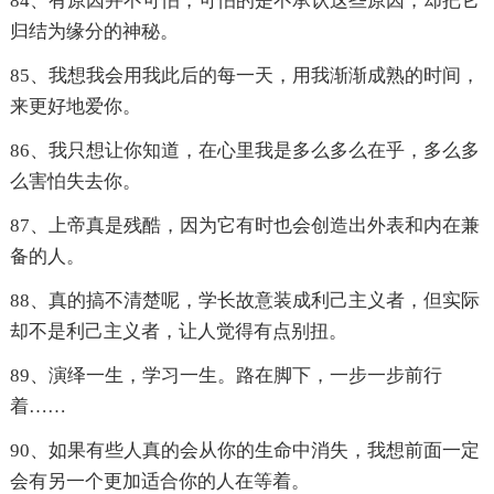
84、有原因并不可怕，可怕的是不承认这些原因，却把它
归结为缘分的神秘。
85、我想我会用我此后的每一天，用我渐渐成熟的时间，
来更好地爱你。
86、我只想让你知道，在心里我是多么多么在乎，多么多
么害怕失去你。
87、上帝真是残酷，因为它有时也会创造出外表和内在兼
备的人。
88、真的搞不清楚呢，学长故意装成利己主义者，但实际
却不是利己主义者，让人觉得有点别扭。
89、演绎一生，学习一生。路在脚下，一步一步前行
着……
90、如果有些人真的会从你的生命中消失，我想前面一定
会有另一个更加适合你的人在等着。