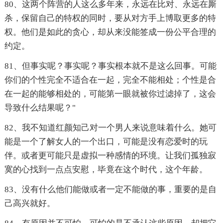
80、这两个阵营的人这么多年来，永远在比对、永远在厮
杀，保留自己的特权的同时，要从对方手上博取更多的特
权。他们是如此的贪心，却从来没能签成一份公平合理的
约定。
81、但事实呢？事实呢？事实根本就不是这么回事。可能
你们的个性完全不适合在一起，完全不能相处；个性是合
在一起的能够相处的，可能第一眼就被你过滤掉了，这会
导致什么结果呢？"
82、我不知道红颜知己对一个男人来说意味着什么。她可
能是一个了解女人的一个出口，可能是没有恋爱时的玩
伴。或者更可能只是虚拟一种感情的环境。让我们孤独寂
寞的心找到一点点安慰，毕竟在这个时代，这个年龄。
83、没有什么他们能做或者一定不能做的事，重要的是自
己高兴就好。