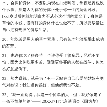
29、会保护身体，不要以为现在抽烟喝酒，熬夜通宵也没
什么事。那是因为你的身体正处于你一生的黄金时段。
[xx]岁以后你就能明白力不从心这个词的意义了，身体是
革命的本钱，没有好的身体什么也做不了，所以要尽量让
自己过有规律的健康生活。
30、能吃苦是男人的基本素质，只有苦才能够酝酿出成功
的芬芳。
31、也许你吃了很多苦，也许你受了很多罪，兄弟不要
怕，因为比你吃更多苦、受受更多罪的人都在战斗，你怎
么好意思倒下。
32、努力赚钱，就是为了有一天站在自己心爱的姑娘有勇
气对她说：我知道你很好，但他妈我也不差。
33、"我一直觉得，我是一个简单的人，但，我好像走了
一条不简单的路"——[20XX]717北京演唱会《因为梦》