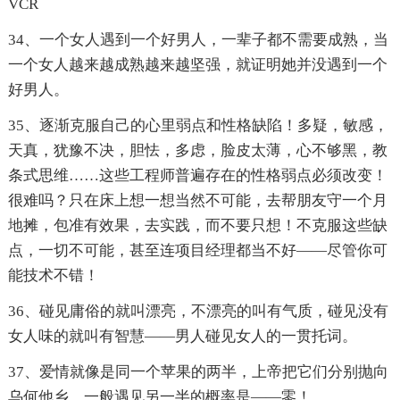
VCR
34、一个女人遇到一个好男人，一辈子都不需要成熟，当
一个女人越来越成熟越来越坚强，就证明她并没遇到一个
好男人。
35、逐渐克服自己的心里弱点和性格缺陷！多疑，敏感，
天真，犹豫不决，胆怯，多虑，脸皮太薄，心不够黑，教
条式思维……这些工程师普遍存在的性格弱点必须改变！
很难吗？只在床上想一想当然不可能，去帮朋友守一个月
地摊，包准有效果，去实践，而不要只想！不克服这些缺
点，一切不可能，甚至连项目经理都当不好——尽管你可
能技术不错！
36、碰见庸俗的就叫漂亮，不漂亮的叫有气质，碰见没有
女人味的就叫有智慧——男人碰见女人的一贯托词。
37、爱情就像是同一个苹果的两半，上帝把它们分别抛向
乌何他乡，一般遇见另一半的概率是——零！