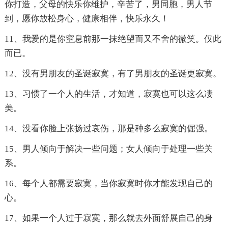
你打造，父母的快乐你维护，辛苦了，男同胞，男人节
到，愿你放松身心，健康相伴，快乐永久！
11、我爱的是你窒息前那一抹绝望而又不舍的微笑。仅此
而已。
12、没有男朋友的圣诞寂寞，有了男朋友的圣诞更寂寞。
13、习惯了一个人的生活，才知道，寂寞也可以这么凄
美。
14、没看你脸上张扬过哀伤，那是种多么寂寞的倔强。
15、男人倾向于解决一些问题；女人倾向于处理一些关
系。
16、每个人都需要寂寞，当你寂寞时你才能发现自己的
心。
17、如果一个人过于寂寞，那么就去外面舒展自己的身