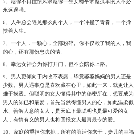
5、愿你不再憧憬风浪愿你一生安稳平常愿孤单的人不必
永远逞强。
6、人生总会遇见那么两个人，一个冲撞了青春，一个搀
扶着人生。
7、一个人，一颗心，全部粉碎。你不仅毁了我的人，我
的心，还有那份忠贞的情。
8、幸运女神会为你打开门，但不会陪你上路。
9、男人更倾向于内收不表露，毕竟婆婆妈妈的男人还是
少数。男人遇事总是喜欢藏在心里，如此一来，就更让人
难于摸透。但聪明的女人懂得其中的秘密所在，想要成为
男人的知已和最爱，首先当然得懂男人的心，如此温柔似
水、善解人意的女人，是天底下最聪明也是最可爱的女
人，有情有义的男人也将回报女人最真最专的爱。
10、家庭的重担你来挑，所有的脏活你来干，妻儿的幸福