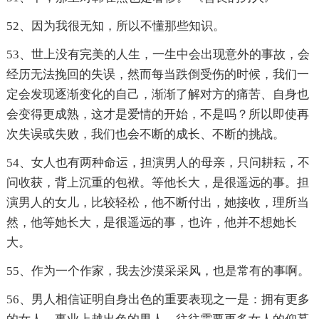
52、因为我很无知，所以不懂那些知识。
53、世上没有完美的人生，一生中会出现意外的事故，会
经历无法挽回的失误，然而每当跌倒受伤的时候，我们一
定会发现逐渐变化的自己，渐渐了解对方的痛苦、自身也
会变得更成熟，这才是爱情的开始，不是吗？所以即使再
次失误或失败，我们也会不断的成长、不断的挑战。
54、女人也有两种命运，担演男人的母亲，只问耕耘，不
问收获，背上沉重的包袱。等他长大，是很遥远的事。担
演男人的女儿，比较轻松，他不断付出，她接收，理所当
然，他等她长大，是很遥远的事，也许，他并不想她长
大。
55、作为一个作家，我去沙漠采采风，也是常有的事啊。
56、男人相信证明自身出色的重要表现之一是：拥有更多