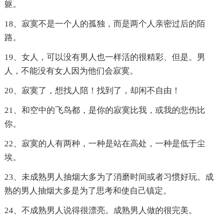
躯。
18、寂寞不是一个人的孤独，而是两个人亲密过后的陌
路。
19、女人，可以没有男人也一样活的很精彩、但是。男
人，不能没有女人因为他们会寂寞。
20、寂寞了，想找人陪！找到了，却闲不自由！
21、和空中的飞鸟都，是你的寂寞比我，或我的悲伤比
你。
22、寂寞的人有两种，一种是站在高处，一种是低于尘
埃。
23、未成熟男人抽烟大多为了消磨时间或者习惯好玩。成
熟的男人抽烟大多是为了思考和使自己镇定。
24、不成熟男人说得很漂亮。成熟男人做的很完美。