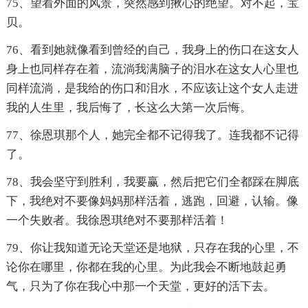
75、望着外面的风景，突然感到揪心的绝望。对不起，宝
贝。
76、看到她就像看到曾经的自己，我身上的伤口在这女人
身上也同样存在着，流淌我满脑子的泪水在这女人心里也
同样流淌，是我给的伤口和泪水，不应该让这个女人走进
我的人生里，我后悔了，长这么大第一次后悔。
77、徐恩琪那个人，她完全都不记得我了。连我都不记得
了。
78、我会坚守到胜利，我要赢，然后把它们全都踩在脚底
下，我绝对不要像妈妈那样活着，逃跑，回避，认输。像
一个失败者。我徐恩琪绝对不要那样活着！
79、你让我知道无论天堂还是地狱，只存在我的心里，不
论你在哪里，你都在我的心里。为此我会不断地鼓起勇
气，只为了你在我心中那一个天堂，更好的活下去。