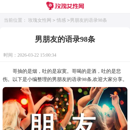
>
>
当前位置：
玫瑰女性网
情感
男朋友的语录98条
男朋友的语录98条
时间：2026-03-22 15:00:34
哥抽的是烟，吐的是寂寞。哥喝的是酒，吐的是悲
伤。以下是小编整理的男朋友的语录98条,欢迎大家分享。