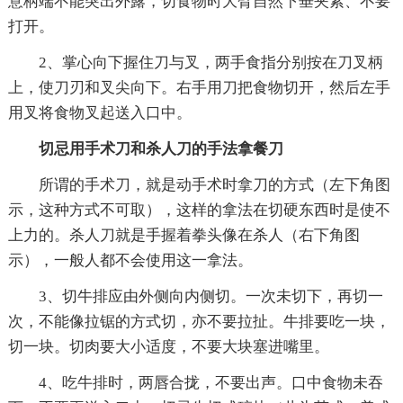
意柄端不能突出外露，切食物时大臂自然下垂夹紧、不要
打开。
2、掌心向下握住刀与叉，两手食指分别按在刀叉柄
上，使刀刃和叉尖向下。右手用刀把食物切开，然后左手
用叉将食物叉起送入口中。
切忌用手术刀和杀人刀的手法拿餐刀
所谓的手术刀，就是动手术时拿刀的方式（左下角图
示，这种方式不可取），这样的拿法在切硬东西时是使不
上力的。杀人刀就是手握着拳头像在杀人（右下角图
示），一般人都不会使用这一拿法。
3、切牛排应由外侧向内侧切。一次未切下，再切一
次，不能像拉锯的方式切，亦不要拉扯。牛排要吃一块，
切一块。切肉要大小适度，不要大块塞进嘴里。
4、吃牛排时，两唇合拢，不要出声。口中食物未吞