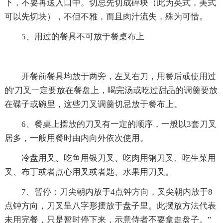
下，不要再送入口中。切忌先切成碎块（此为英式，美式
可以先切块），不但不雅，而且肉汁流失，殊为可惜。
5、用过的餐具不可放于餐桌布上
开餐前餐具均放于两旁，左叉右刀，用餐后或使用过
的'刀叉一定要放在餐盘上，喝完汤或吃过甜品的调羹要放
在碟子或碗里，这些刀叉调羹切忌放于餐布上。
6、餐桌上摆放的刀叉有一定的顺序，一般以3套刀叉
居多，一般用餐时由内向外依次使用。
冷盘用叉、吃鱼用银刀叉、吃肉用钢刀叉、吃生菜用
叉、布丁或者点心用叉或者匙、水果用刀叉。
7、暂停：刀尖朝内放于4点钟方向，叉尖朝内放于8
点钟方向，刀叉呈八字形摆放于盘子里。此摆放方法代表
未用完餐，只是暂时停下来，示意侍者不要拿走盘子。”