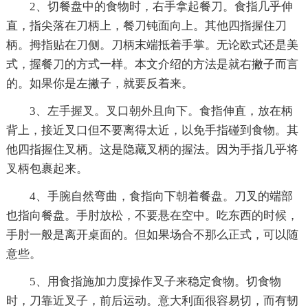
2、切餐盘中的食物时，右手拿起餐刀。食指几乎伸
直，指尖落在刀柄上，餐刀钝面向上。其他四指握住刀
柄。拇指贴在刀侧。刀柄末端抵着手掌。无论欧式还是美
式，握餐刀的方式一样。本文介绍的方法是就右撇子而言
的。如果你是左撇子，就要反着来。
3、左手握叉。叉口朝外且向下。食指伸直，放在柄
背上，接近叉口但不要离得太近，以免手指碰到食物。其
他四指握住叉柄。这是隐藏叉柄的握法。因为手指几乎将
叉柄包裹起来。
4、手腕自然弯曲，食指向下朝着餐盘。刀叉的端部
也指向餐盘。手肘放松，不要悬在空中。吃东西的时候，
手肘一般是离开桌面的。但如果场合不那么正式，可以随
意些。
5、用食指施加力度操作叉子来稳定食物。切食物
时，刀靠近叉子，前后运动。意大利面很容易切，而有韧