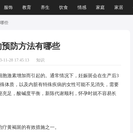
服饰
教育
养生
饮食
情感
家庭
家居
运程
生肖
游戏
哪些
的预防方法有哪些
11-28 17:45:13
知识
胞激素增加而引起的。通常情况下，妊娠斑会在生产后3
特殊体质，以及内脏有特殊疾病的女性可能不见消失，需要
泌充足，酸碱度平衡，新陈代谢顺利，怀孕时就不容易长
疗黄褐斑的有效措施之一。