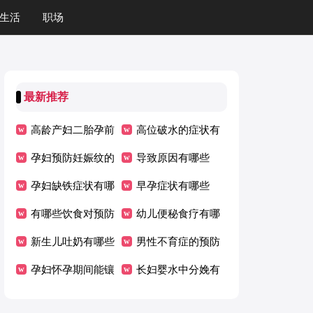
生活
职场
最新推荐
高龄产妇二胎孕前
高位破水的症状有
检查项目有哪些呢
孕妇预防妊娠纹的
哪些
导致原因有哪些
方法有哪些
孕妇缺铁症状有哪
早孕症状有哪些
些
有哪些饮食对预防
幼儿便秘食疗有哪
妊娠纹有帮助
新生儿吐奶有哪些
些
男性不育症的预防
原因
孕妇怀孕期间能镶
措施有哪些
长妇婴水中分娩有
牙吗 有哪些需要
哪些好处