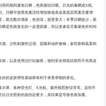
用药期间避免日晒，色斑最怕日晒。日光的暴晒或X线、
剧。日晒可使黑色素活性增加致使表皮基底层黑素含量增
繁，斑点数目增多，色加深，损害变大；冬季日晒较少，斑
日晒是色斑发生的一必需因素，所以患者应尽量避免长时间
酒。少吃刺激性过强、甜腻和油炸食物，多吃新鲜蔬菜和
病，以及使用治疗妊娠斑，做到安全彻底祛斑而不伤害皮
好的皮肤弹性基础将有利于承受孕期的变化。
示屏、各种荧光灯、X光机、紫外线照射仪等等。这些不
至比日光照射的损伤还要大，其结果是导致色斑加重。