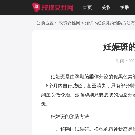
首页
美妆
护肤
美文
知识
起名
>
>
当前位置：
玫瑰女性网
知识
妊娠斑的预防方法有
妊娠斑
时间：2023-
妊娠斑是由孕期脑垂体分泌的促黑色素细
—6个月内自行减轻，甚至消失，只有部分
到医院做诊治。然而孕期只要皮肤的油脂分
斑。
妊娠斑的预防方法
一、解除睡眠障碍。松弛的精神状态是治