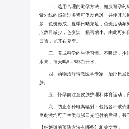
二、选用合理的避孕方法。如服避孕药则
紫外线的照射过多皆可促发色斑，并使其加
多，色斑形成。夏季日晒充足，色斑活动频
点数目减少，色变淡，损害缩小。由此可知
日晒，尤其在夏季。
三、养成科学的生活习惯。不吸烟，少饮
水果，每天喝6～8杯白开水。
四、药物治疗请教医学专家，治疗原发疾
肤。
五、怀孕前注意皮肤护理和体育运动，良
六、防止各种电离辐射：包括各种玻壳显
良刺激均可产生类似强日光照射的后果，甚
【妊娠斑的预防方法有哪些】相关文章：