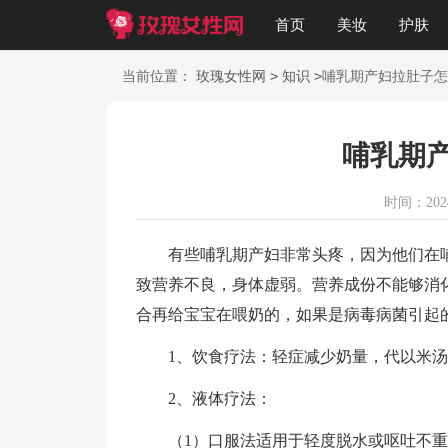
首页
美妆
护肤
美文
知识
起名
>
>
当前位置：
玫瑰女性网
知识
哺乳期产妇拉肚子怎
哺乳期
时间：2024-
有些哺乳期产妇非常头疼，因为他们在哺
致营养不良，身体虚弱。营养成份不能够消
合再给宝宝在喂奶的，如果是病毒病菌引起
1、饮食疗法：轻症减少奶量，代以米汤、
2、液体疗法：
（1）口服法适用于轻度脱水或呕吐不重