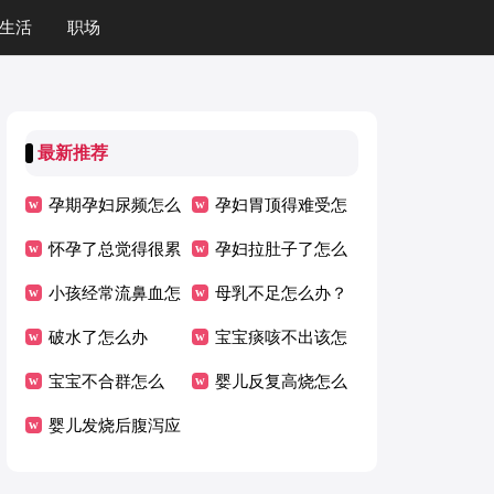
生活
职场
最新推荐
孕期孕妇尿频怎么
孕妇胃顶得难受怎
办？
怀孕了总觉得很累
么办
孕妇拉肚子了怎么
怎么办？
小孩经常流鼻血怎
办
母乳不足怎么办？
么办，家长知道吗
破水了怎么办
宝宝痰咳不出该怎
宝宝不合群怎么
么办？
婴儿反复高烧怎么
办？
婴儿发烧后腹泻应
办
该怎么办