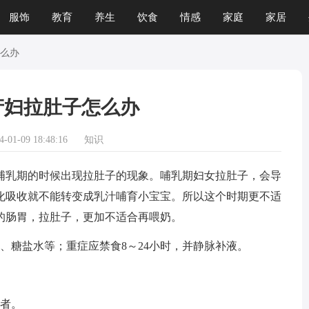
服饰
教育
养生
饮食
情感
家庭
家居
运程
生肖
游戏
么办
产妇拉肚子怎么办
01-09 18:48:16
知识
乳期的时候出现拉肚子的现象。哺乳期妇女拉肚子，会导
化吸收就不能转变成乳汁哺育小宝宝。所以这个时期更不适
的肠胃，拉肚子，更加不适合再喂奶。
糖盐水等；重症应禁食8～24小时，并静脉补液。
者。