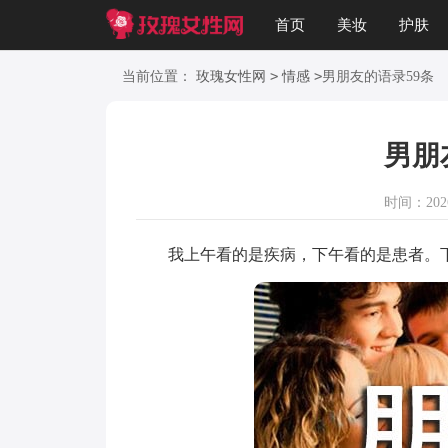
首页
美妆
护肤
美文
知识
起名
>
>
当前位置：
玫瑰女性网
情感
男朋友的语录59条
男朋
时间：2026-
我上午看的是疾病，下午看的是患者。下面