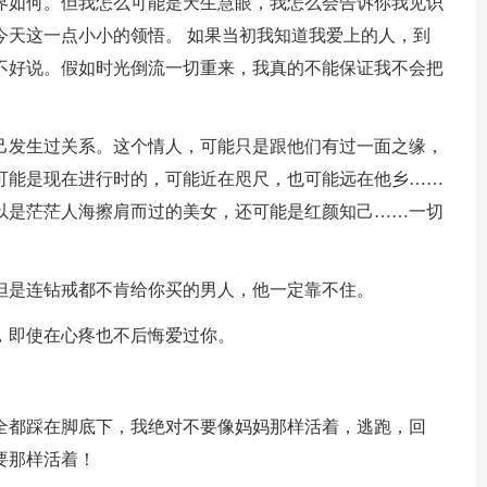
界如何。但我怎么可能是天生慧眼，我怎么会告诉你我见识
今天这一点小小的领悟。 如果当初我知道我爱上的人，到
不好说。假如时光倒流一切重来，我真的不能保证我不会把
自己发生过关系。这个情人，可能只是跟他们有过一面之缘，
可能是现在进行时的，可能近在咫尺，也可能远在他乡……
以是茫茫人海擦肩而过的美女，还可能是红颜知己……一切
，但是连钻戒都不肯给你买的男人，他一定靠不住。
，即使在心疼也不后悔爱过你。
们全都踩在脚底下，我绝对不要像妈妈那样活着，逃跑，回
要那样活着！