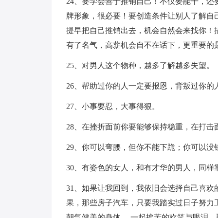
24、要学会善于推销自己！不仅要能干，
牌形象，很必要！要创造条件让别人了解自
提早把自己推销出去，机会自然会来找你！
有了名气，高薪机会自不在话下，更重要的
25、对男人这个物种，越多了解越多失望。
26、帮助过你的人一定要报恩，背叛过你的
27、小事要忍，大事得狠。
28、在挫折面前你要能够保持稳重，在打击
29、你可以弯腰，但你不能下跪；你可以没
30、有姿色的女人，和有才华的男人，同样
31、如果让我回到，我依旧会选择自己喜
果，那些房子汽车，只要我踏实过日子努力
朝气健美的身体 ，一起挨苦的欢笑与眼泪